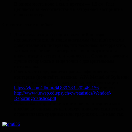
В одном месте поле 1 см, в другом — 1.5 см. Глаз
цепляется за несоответствия и затрудняет восприятие
вашего постера.
Статистические ошибки:
Для визуализации средних значений нередко
используется столбиковая диаграмма (bar plot) с усами
доверительного интервала, что несколько некорректно,
так как столбиковые диаграммы используются для
визуализации частот или количества. Средние значения
лучше отображать в виде точки с доверительным
интервалом.
Очень часто нарушаются правила оформления стат.
критериев (почитайте, наконец, APA Manual of Style или
хотя бы посмотрите примеры в нашей презентации
https://vk.com/album-64 839 783_202462156
или тут
http://www4.uwsp.edu/psych/cw/statistics/Wendorf-
ReportingStatistics.pdf
)
Некоторые сторонники минимализма предпочитают
вообще не описывать на постере никакую статистику,
ограничиваясь средними или графиками. Не надо так.