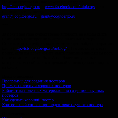
Помимо группы ВК, нас можно найти здесь:
http://tcts.cogitoergo.ru
и
www.facebook.com/thinkcog/
,
или
написать нам на почту:
grant@cogitoergo.ru
">
grant@cogitoergo.ru
***
За почти два года существования проекта на нашем сайте
накопилось некоторое количество полезных материалов.
Список меток и рубрик вы можете увидеть зайдя на страницу
блога (
http://tcts.cogitoergo.ru/ru/blog/
). Там же, кстати, есть
поиск, если вы вдруг хотите найти понравившийся вам пост,
но не помните, где он был. А наиболее популярные
материалы мы собрали в отдельный список (ссылки видны
из блога):
Цикл о постерах:
Программы для создания постеров
Примеры плохих и хороших постеров
Библиотека полезных материалов по созданию научных
постеров
Как сделать хороший постер
Контрольный список при подготовке научного постера
О статистике: