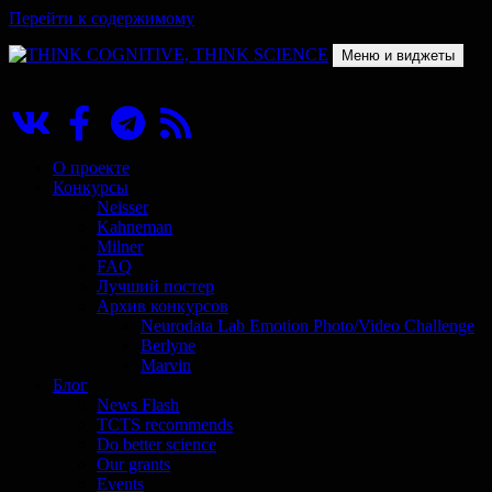
Перейти к содержимому
Меню и виджеты
THINK COGNITIVE, THINK SCIENCE
Научно-образовательный проект в сфере когнитивной науки
О проекте
Конкурсы
Neisser
Kahneman
Milner
FAQ
Лучший постер
Архив конкурсов
Neurodata Lab Emotion Photo/Video Challenge
Berlyne
Marvin
Блог
News Flash
TCTS recommends
Do better science
Our grants
Events