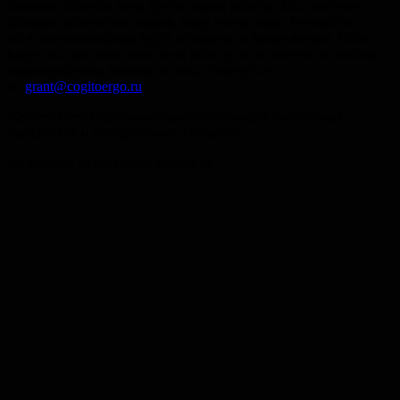
Большое спасибо всем приславшим работы. Мы получили
большое количество заявок, чему очень рады. Результаты
по всем номинациям будут оглашены в конце января. Если
вдруг вы прислали нам свою работу, но не получили письмо-
подтверждение, напишите нам, пожалуйста
на
grant@cogitoergo.ru
Желаем всем #горячимюнымкогнитивным счастливых
праздников и продуктивного отдыха!
pic courtesy of Maynooth NeuroLab