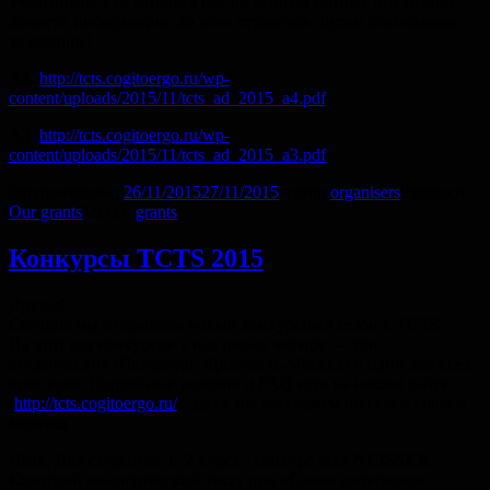
участников, как хотелось бы, во многом потому что трудно
донести информацию до всех студентов. Будем благодарны
за помощь!
А4:
http://tcts.cogitoergo.ru/wp-
content/uploads/2015/11/tcts_ad_2015_a4.pdf
A3:
http://tcts.cogitoergo.ru/wp-
content/uploads/2015/11/tcts_ad_2015_a3.pdf
Опубликовано
26/11/2015
27/11/2015
Автор
organisers
Рубрики
Our grants
Метки
grants
Конкурсы TCTS 2015
Друзья!
Сегодня мы открываем новый конкурсный сезон в TCTS.
На этот раз конкурсов у нас целых четыре — три
студенческих (Петербург-Ярославль-Москва) и один для всех-
всех-всех. Подробные условия и FAQ есть на нашем сайте
(
http://tcts.cogitoergo.ru/
), здесь мы расскажем обо всем совсем
коротко.
Итак. Для студентов 1−2 курса - конкурс эссе
NEISSER
.
Короткий аналитический текст про «Самое интересное