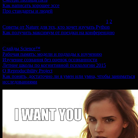
Как написать хорошее эссе
Про стандарты и людей
Кейс по систематизации работы с информацией-
1
,
2
Советы от Nature для тех, кто хочет изучать Python
Как получить максимум от поездки на конференцию
Разное:
Слайды Science™
Рабочая память: модели и подходы к изучению
Изучение сознания без оценок осознанности
Летние школы по когнитивной психологии 2015
O Reproducibility Project
Как понять, достаточно ли я умен или умна, чтобы заниматься
исследованиями