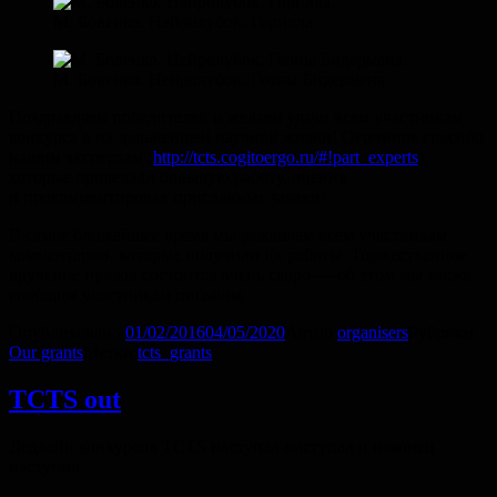
М. Бовенко. Нейролубок. Горилла.
М. Бовенко. Нейролубок. Геоны Бидермана.
Поздравляем победителей и желаем удачи всем участникам
конкурса в их дальнейшей научной жизни! Огромное спасибо
нашим экспертам (
http://tcts.cogitoergo.ru/#!part_experts
),
которые проделали большую работу, оценив
и прокомментировав присланные заявки!
В самое ближайшее время мы разошлем всем участникам
комментарии, которые получили их работы. Торжественное
вручение призов состоится очень скоро — об этом мы также
сообщим участникам письмом.
Опубликовано
01/02/2016
04/05/2020
Автор
organisers
Рубрики
Our grants
Метки
tcts_grants
TCTS out
Дедлайн конкурсов TCTS наступал-наступал и наконец
наступил.