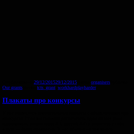
Опубликовано
29/12/2015
29/12/2015
Автор
organisers
Рубрики
Our grants
Метки
tcts_grant
,
workhardplayharder
Плакаты про конкурсы
У нас появились замечательные плакаты с объявлениями про
конкурсы! Если вы сможете распечатать один из них (они
одинаковые, только один A3, другой A4) и повесить у себя
в вузе — будет прекрасно. У нас обычно не так много