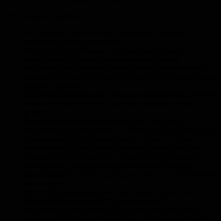
Эстетические ошибки:
Используется много разных шрифтов / шрифты
множества разных размеров
Фон постера преобладает над содержательными
элементами. Например, выравнивание блоков
по линиям фона нередко ломает логику соотношения
блоков. Особенно это критично для фона с разного рода
арками и дугами.
Чрезмерно разнообразная и/или негармоничная цветовая
гамма и злоупотребление цветами и выделениями
в тексте.
Блоки не разделены визуально, или очень тесно
прилегают к краям постера. У текста должны быть поля,
отделяющие его от краев блока, а у блока — поля,
отделяющие его от других блоков и границ постера.
Графики плохого качества. Прочитайте про различия
векторной и растровой графики и больше никогда
не используйте растр (jpg, png, вот это все) для графиков
на постерах.
Отсутствие выравнивания. Выровняйте уже текст!
Выровняйте заголовки! Выровняйте все!
Отсутствие единообразия. В одном месте заголовок
выровнен по середине, в другому — по левому краю.