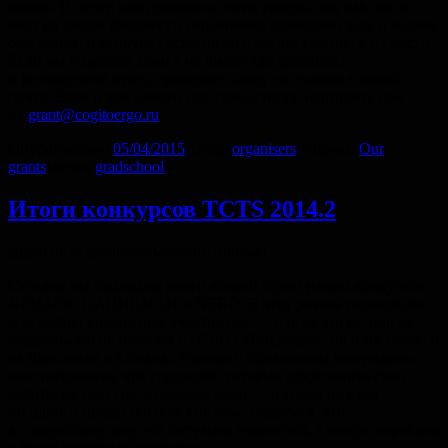
заявок. В итоге нам пришлось очень тяжело, так как число
мест на школе физически ограничено размерами зала и нашим
бюджетом, и конкурс составил больше двух человек на место.
Если вы подавали заявку на школу (до дедлайна)
и не получили ответ, проверьте папку со спамом в вашей
почте. Если и там ничего нет, пожалуйста, напишите нам
на
grant@cogitoergo.ru
.
Опубликовано
05/04/2015
Автор
organisers
Рубрики
Our
grants
Метки
gradschool
Итоги конкурсов TCTS 2014.2
Дорогие #горячиеюныекогнитивные!
Сегодня мы подводим итоги второй серии наших конкурсов
NEISSER, KAHNEMAN и NERD. В этот раз мы расширили
географию возможных участников — теперь это не только
студенты-когнитивисты из Санкт-Петербурга, но и их коллеги
из Ярославля и Москвы. Однако с сожалением вынуждены
констатировать, что студентов, готовых представить свои
работы на конкурс, оказалось мало — и среди них нет
ни одного представителя Москвы. Надеемся, что
к следующему разу эта ситуация изменится, а теперь перейдем
к более приятным моментам.