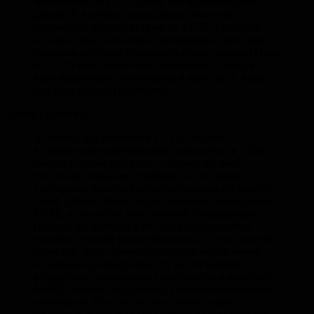
материалов от TCTS о том, как правильно это
делать. А в конце, после школы, получила
подробную обратную связь от TCTS о минусах
и плюсах моего постера. Несомненно, мой скилл
создания постеров прокачался очень сильно:) Приз
от TCTS был также очень приятным. Советую
всем обязательно участвовать в конкурсах, ведь
сам факт участия развивает!
Алмара Кулиева:
Я помню, как появлялся TCTS. Работая
в лаборатории когнитивной психологии в СПбГУ,
тяжело о таком не узнать с первых же дней.
Но это же создавало проблему — все люди,
с которыми я могла бы посоветоваться по поводу
своей работы, были создателями или экспертами
TCTS, в том числе мой научный руководитель.
По этой же причине я не стала делать проект
по теме, которой тогда занималась, — это было бы
нечестно. Было нужно придумать что-то новое,
от начала и до конца свое. И на тот момент
я придумала эксперимент для участия в конкурсе
NERD: дизайн эксперимента и его компьютерная
реализация. Но если честно, сейчас я уже