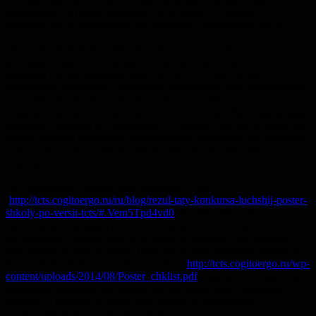
правильность представления статистики), и общую
понятность исследования для человека, читающего постер.
По этим критериям победителем из 15 присланных
на конкурс работ (их можно посмотреть в конце поста)
оказался постер Мариам Бангуры из РГГУ. Ее постер
отличается четкостью структуры, аккуратностью оформления,
хорошим балансом графики и текста, а главное —
понятностью для тех, кто смотрит на постер. Мы поздравляем
Мариам и желаем ей дальнейших успехов в науке! В качестве
приза Мариам получила трехмесячную подписку на Bookmate,
за что представителям Bookmate (http://bookmate.com/)
отдельное спасибо.
По сравнению с конкурсом прошлого года
(
http://tcts.cogitoergo.ru/ru/blog/rezul-taty-konkursa-luchshij-poster-
shkoly-po-versii-tcts/#.Vem5Tpd4vd0
) количество работ,
присланных на конкурс стало больше, что не может
не радовать. Однако при этом многие ошибки участников
повторяются, что печалит. Поэтому в дополнение к чеклисту,
который мы выкладывали год назад (
http://tcts.cogitoergo.ru/wp-
content/uploads/2014/08/Poster_chklist.pdf
), мы хотим обратить
внимание будущих постероделов на некоторые типичные
ошибки. Ошибки бывают трех видов: эстетические,
статистические, и содержательные.