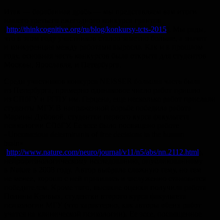
Итак — барабанная дробь — мы представляем вам итоги
нашего третьего ежегодного конкурса грантов
(
http://thinkcognitive.org/ru/blog/konkursy-tcts-2015
). Мы рады,
что в этом году участников сталоо заметно больше, а значит
и конкуренция между работами выросла. Как и в прошлом
году, основная часть конкурсов была открыта для студентов
Москвы, Ярославля, и Петербурга.
Среди участников конкурса NEISSER большая часть была
из Петербурга, примерно одинаковое число работ пришло
из СПбГУ и РГПУ им. Герцена, еще несколько работ прислали
студенты МГУ. В напряженной борьбе победила работа
Марины Дубовой, студентки первого курса факультета
психологии СПбГУ. Ее эссе было посвящено работе
«Unconscious determinants of free decisions in the human
brain»
(
http://www.nature.com/neuro/journal/v11/n5/abs/nn.2112.html
),
нейрофизиологическому исследованию, опубликованному
в Nature в 2008 году. Автор выбрала сложную тему, но тем
не менее, хорошо с ней правилось и заслуженно становится
победителем. Кроме того, высокие оценки получила работа
Полины Кривых, студентки второго курса факультета
психологии МГУ (что характерно, как авторы обеих работ
учатся на клинической психологии). Ее эссе, посвященное