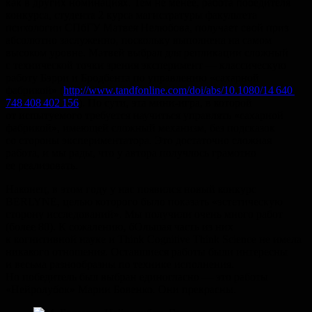
как в других номинациях. Тем не менее, работа победителя
конкурса, студента 2 курса магистратуры факультета
психологии СПбГУ Матвея Нелюбова, получает свой приз
абсолютно заслуженно, поскольку выполнена на самом
высоком уровне. Матвей выбрал для репликации сложный
с технической точки зрения эксперимент — классическую
работу Бэрри и Бродбента по управлению «сахарной
фабрикой» (
http://www.tandfonline.com/doi/abs/10.1080/14 640
748 408 402 156
). По сути, эта мини-игра, в которой
от испытуемого требуется научиться управлять «сахарной
фабрикой», имеющей сложный механизм, без подсказок
со стороны экспериментатора. Это достаточно сложная
работа, и мы рады, что у автора получлось грамотно
ее реализовать.
Наконец, в этом году у нас появился новый конкурс
BERLYNE, целью которого было показать «эстетическую
сторону исследований». Мы получили очень много работ
(более 80). К сожалению, бОльшая часть из них
к когнитивной науке и Think Cognitive Think Science не имела
никакого отношения. Оставшиеся работы были интересны
и весьма разнообразны по технике исполнения.
Но победитель был выбран единогласно — это работы
«Нейролубок» Марии Бовенко. Они прекрасны.