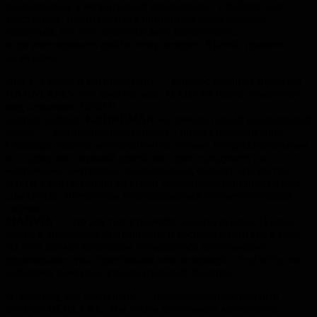
исследование в когнитивной психологии». Challenge для
участников: найти статью с описанием исследования,
убедиться, что оно действительно когнитивное,
и аргументировать свой к нему интерес. Кратко, грамотно,
со вкусом.
Для 3−4 курса и магистратуры — конкурс научных проектов
KAHNEMAN
или конкурс кода
MARVIN
(ранее известный
под названием NERD).
Старый добрый
KAHNEMAN
не изменил своей классической
форме — мотивационное письмо + проект исследования.
Challenge: сделать мотивационное письмо профессиональным
и по делу, но с нужной долей восторга; придумать по-
настоящему интересное исследование; описать его кратко,
ясно и в соответствии со всеми академическими правилами.
Для списка литературы воспользоваться соответствующим
софтом.
MARVIN
— это для тех, кто любит думать руками. Нужно
найти в литературе эксперимент и воспроизвести его в коде.
На этот раз мы запрещаем пользоваться визуальными
редакторами типа OpenSesame или интерфейса PsychoPy, что
добавляет конкурсу дополнительный challenge.
И, наконец, все желающие — творчески-рисовательный
конкурс
BERLYNE
. Мы хотим визуальных материалов,