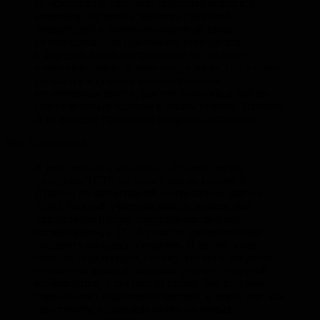
то обязательно получите полезный опыт: как
минимум, научитесь работать с научной
литературой и получите обратную связь
от экспертов. Это однозначно пригодится
в будущем и сильно продвинет вас на пути
к научным целям! Кроме того, проект TCTS очень
уважается и ценится в отечественных
когнитивных кругах, так что возможная победа
станет весомым плюсом в вашем резюме. Успехов!
И не забудьте правильно оформить источники :)
Яна Паникратова:
Я участвовала в конкурсе «Лучший постер
по версии TCTS на летней школе памяти К.
Дункера по когнитивной психологии» (август
2016). Каждый участник школы должен был
подготовить постер, представляющий его
исследование, а TCTS решили дополнительно
поощрить молодых и горячих. И да, это меня
отлично подстегнуло, потому что месяцем ранее
я выиграла конкурс молодых ученых на другой
конференции, а тут новый вызов. Это был мой
первый опыт подготовки постера, и перед тем, как
приступить, я смотрела много полезных