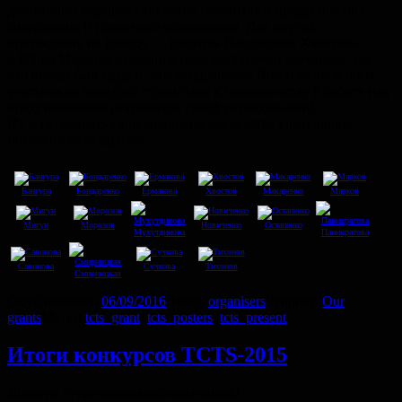
достаточно хорошее сочетание грамотного представления
содержания и приятного оформления. Два других
претендента на победу — постеры Владислава Хвостова
и Юрия Маркова оказались тоже достаточно удачными, так
что выбор был труден. Мы поздравляем Яну и желаем всем
участникам конкурса стремиться к совершенству в работе над
представлением результатов своих исследований!
Ну и передавать свои знания по наследству следующим
поколениям студентов.
Бангура
Бондаренко
Ермакова
Хвостов
Макаренко
Марков
Мигун
Морозов
Новиченко
Остапенко
Мухутдинова
Паникратова
Савинова
Сучкова
Тихонов
Смирницкая
Опубликовано
06/09/2016
Автор
organisers
Рубрики
Our
grants
Метки
tcts_grant
,
tcts_posters
,
tcts_present
Итоги конкурсов TCTS-2015
Дорогие #горячиеюныекогнитивные!