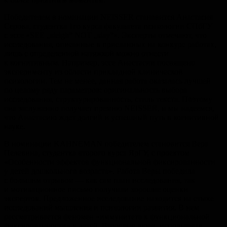
Победителем в номинации NEISSER становится Анастасия
Серова, студентка 1го курса факультета психологии СПбГУ
с эссе «SEE „sleigh“ NOT „slay“». Эксперты отмечают, что
исследования, описанные в присланных на конкурс работах,
лишь с определенной натяжкой можно отнести
к когнитивным. Например, эссе Анастасии посвящено
эксперименту из области прикладной клинической
психологии. Тем не менее, данная работа оказалась лучшей
по целому ряду параметров: оригинальность выбора
исследования, структурированность, стиль текста. Поэтому
она заслуженно получает премию NEISSER, и мы надеемся,
что Анастасию ждет долгий и успешный путь в когнитивной
науке.
В номинации KAHNEMAN победителем становится Вера
Пелевина, студентка второго курса ЯрГУ, с проектом
«Особенности эффектов функциональной фиксированности
у детей дошкольного возраста». Работа Веры победила
с большим отрывом — как сам план исследования, так
и мотивационное письмо получили хорошие оценки
экспертов. Предложенное исследование находится на стыке
исследований мышления и психологии развития. В нем
рассматривается феномен «иммунитета к функциональной
фиксированности» у детей. Взрослые люди, использовав