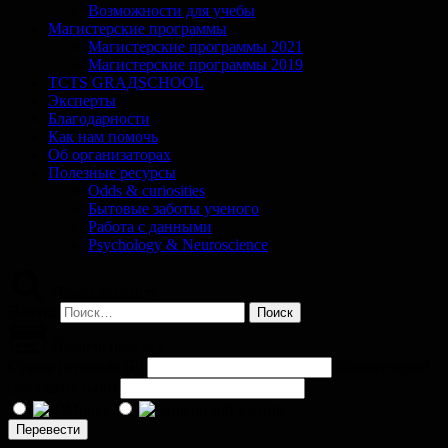
Возможности для учебы
Магистерские программы
Магистерские программы 2021
Магистерские программы 2019
TCTS GRАДSCHOOL
Эксперты
Благодарности
Как нам помочь
Об организаторах
Полезные ресурсы
Odds & curiosities
Бытовые заботы ученого
Работа с данными
Psychology & Neuroscience
Поиск по сайту
Найти:
Помочь проекту
Сумма перевода (
₽
)
Комментарий
(необязательно)