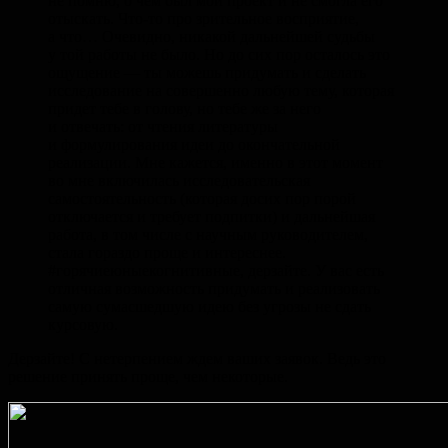
не помню, о чем был мой проект и не смогла его
отыскать. Что-то про зрительное восприятие,
а что… Очевидно, никакой дальнейшей судьбы
у той работы не было. Но до сих пор осталось это
ощущение — ты можешь придумать и сделать
исследование на совершенно любую тему, которая
придет тебе в голову, но тебе же за него
и отвечать: от чтения литературы
и формулирования идеи до окончательной
реализации. Мне кажется, именно в этот момент
во мне включилась исследовательская
самостоятельность (которая досих пор порой
отключается и требует подпитки) и дальнейшая
работа, в том числе с научным руководителем,
стала гораздо проще и интереснее.
#горячиеюныекогнитивные, дерзайте. У вас есть
отличная возможность придумать и реализовать
самую сумасшедшую идею без угрозы не сдать
курсовую.
Дерзайте! С нетерпением ждем ваших заявок. Ведь это
решение принять проще, чем некоторые.