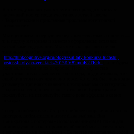
В этом году мы вот уже в третий раз проводим конкурс
на лучший постер среди участников летней школы
«Теоретические и прикладные проблемы когнитивной
психологии».
Мы оцениваем, в первую очередь, качество самого постера —
т. е.
подачу материала и качество оформления, оставляя
за скобками содержание. Мы уже выкладывали список
типичных ошибок, разбирая постеры прошлого года
(
http://thinkcognitive.org/ru/blog/rezul-taty-konkursa-luchshij-
poster-shkoly-po-versii-tcts-2015#.V82mmK2TKrh_
), и не будем
останавливаться на их подробно. Поскольку состав
участников школы меняется год от года, неудивительно, что
ошибки в этом году примерно те же. Хотелось бы лишь кратко
упомянуть три новых явления, с которыми мы столкнулись:
градиенты, тени, и рельефные заголовки. Будем кратки —
пожалуйста, не используйте такого рода эффекты в своих
постерах.
Теперь о победителях. Из трех наиболее понравившихся нам
постеров, победителем в итоге была выбрана Яна
Паникратова с постером «Использование фМРТ покоя для
индивидуального картирования областей мозга, связанных
с регуляторными функциями». Ее постер представляет собой