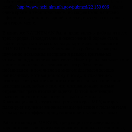
работе «Gummed-up memory: chewing gum impairs short-term
recall» (
http://www.ncbi.nlm.nih.gov/pubmed/22 150 606
), было
очень ярким и эмоциональным, но скорее было написано
в формате научно-популярной заметки, из-за чего оказалось
на втором месте.
В конкурсе KAHNEMAN были представлены работы из всех
трех городов. Победителем в ожесточенной борьбе стала
работа студента третьего курса департамента психологии
НИУ ВШЭ Владислава Хвостова. Его работа посвящена
изучению искажения восприятия размера зрительных
стимулов под влиянием контекста. Несмотря на ряд замечаний
к описанию плана исследования, эта работа стала
победителем, в том числе во многом благодаря хорошо
написанному мотивационному письму. К сожалению,
некоторые из участников потратили все силы на описание
исследования, забыв о том, что мотивационное письмо
определяет треть итоговой оценки. В этой номинации
высокие оценки также получила работа Натальи
Красильщиковой, студентки третьего курса МГУ, которая
планирует изучение влияния взаимодействия с пользователя
с аватаром на эффект присутствия в виртуальных средах.
Работ на конкурс MARVIN, требующий от исследователя
хороших навыков программирования, пришло не так много,