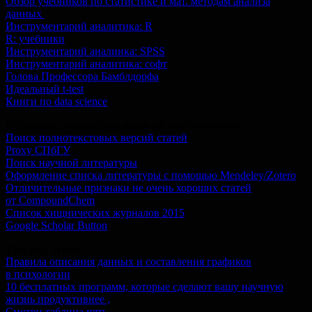
Обзор учебников по статистике и мат. методам анализа
данных
,
Инструментарий аналитика: R
R: учебники
Инструментарий аналиика: SPSS
Инструментарий аналитика: софт
Голова Профессора Бамблдорфа
Идеальный t-test
Книги по data science
Где искать литературу и как на нее ссылаться:
Поиск полнотекстовых версий статей
Proxy СПбГУ
Поиск научной литературы
Оформление списка литературы с помощью Mendeley/Zotero
Отличительные признаки не очень хороших статей
от CompoundChem
Список хищнических журналов 2015
Google Scholar Button
Tips and Tricks:
Правила описания данных и составления графиков
в психологии
10 бесплатных программ, которые сделают вашу научную
жизнь продуктивнее ,
Смотри таблица пять