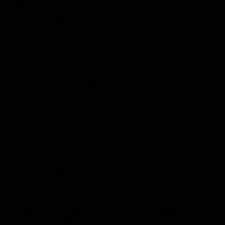
Содержательные ошибки:
Оси на графиках не подписаны. Подписывайте оси
на графиках.
В методике описано больше условий или групп, чем
в результатах. Ну хоть намекните, что там с группой 3
и группой 4-то, мы ж заинтригованы.
Слишком много текста во введении, часто не имеющего
прямого отношения к описываемому эксперименту.
Введение должно быть кратким (2−3 предложения)
и подводящим сразу к вашей работе.
Не описано, что именно вы делали. Вы устроили
испытуемым сенсорную стимуляцию. Наверняка,
вы имеете в виду, что вы поили их коньяком. А когда
вы пишете, что варьировалась сумма вознаграждения,
понятно, что эту сумму нельзя разглашать по условиям
контракта. Детали делают постер более понятным
и не всегда требуют много места.
Из практики известно, что больше всего времени при
подготовке постера уходит на полировку деталей, а не на
расстановку основных смысловых компонентов. Несмотря
на кажущуюся незначимость, именно этот этап помогает
на конференции представить вас и ваше исследование
в самом лучшем свете. Еще раз: «детали делают постер».