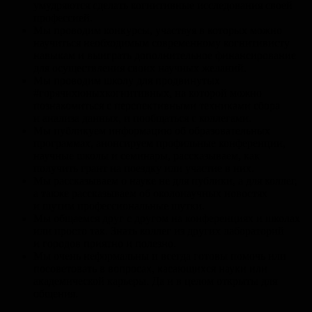
умудряются сделать когнитивные исследования своей
профессией.
Мы проводим конкурсы, участвуя в которых можно
научиться необходимым современному когнитивисту
навыкам и выиграть дополнительное финансирование
для осуществления своих научных желаний.
Мы проводим школу для продвинутых
#горячихюныхкогнитивных, на которой можно
познакомиться с перспективными техниками сбора
и анализа данных, и пообщаться с коллегами.
Мы публикуем информацию об образовательных
программах, анонсируем профильные конференции,
научные школы и семинары, рассказываем, как
получить грант на поездку или участие в них.
Мы рассказываем о науке не для публики, а для коллег,
а также рассказываем об околонаучных новостях
и шутим профессиональные шутки.
Мы общаемся друг с другом на конференциях и школах
или просто так. Знать коллег из других лабораторий
и городов приятно и полезно.
Мы очень неформальны и всегда готовы помочь или
посоветовать в вопросах, касающихся науки или
академической карьеры. Да и в целом открыты для
общения.