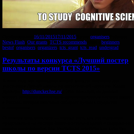
Опубликовано
16/11/2015
17/11/2015
Автор
organisers
Рубрики
News Flash
,
Our grants
,
TCTS recommends
Метки
beginners
,
bestof
,
organisers
,
organizers
,
tcts_grant
,
tcts_read
,
undergrad
Результаты конкурса «Лучший постер
школы по версии TCTS 2015»
В этом году мы проводили второй конкурс постеров для
участников Летней школы по когнитивной науке им. Карла
Дункера (
http://duncker.hse.ru/
). Это, пожалуй, на данный
момент наиболее когнитивно-ориентированная научная школа
в России, которая ежегодно собирает лучших студентов
и аспирантов.
Основная цель конкурса — оценка того, как исследование
представлено на постере безотносительно целей и содержания
самого исследования. Мы учитывали эстетические качества
постера, адекватность описания результатов (включая