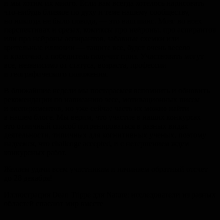
и мы хотим их много. Если вам всегда хотелось нарисовать
что-нибудь близкое по духу и теме нашему сообществу,
но никогда не было повода, — это ваш шанс. Мозг во всех
перспективах и срезах, комиксы про нейроны, про аспирантов
или про нейроны аспирантов, забавные схемки или
зрительные иллюзии — тащите все, будет очень весело
и красочно, а победитель получит приз. Участвовать могут
все, независимо от статуса, возраста, профессии
и географического положения.
В ближайшие недели мы постараемся вспомнить и обновить
рекомендации по написанию эссе, мотивационных писем
и экспериментов, но уже сейчас часть их можно найти
в нашем блоге. Мы верим, что участие в наших конкурсах —
это отличный способ потренироваться в разных видах
деятельности, типичных для когнитивных ученых, поэтому
надеемся, что challenge accepted, и с нетерпением ждем
конкурсных работ.
Желаем удачи всем участникам и начинаем обратный отсчет
до 28 декабря!
Иллюстрация Dean Trippe для Nature: исследователи из разных
областей спасают мир вместе