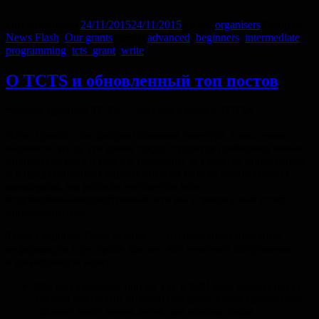
Опубликовано
24/11/2015
24/11/2015
Автор
organisers
Рубрики
News Flash
,
Our grants
Метки
advanced
,
beginners
,
intermediate
,
programming
,
tcts_grant
,
write
О TCTS и обновленный топ постов
*первое правило TCTS — расскажи всем о TCTS*
Итак, прошла уже добрая половина семестра, и мы очень
надеемся, что за это время среди студентов появились новые
почитатели наук о мозге и познании. В качестве приветствия
и в предвкушении
скорого запуска наших обновленных
конкурсов
, мы решили напомнить всем
#горячимюнымкогнитивным, кто мы и зачем к нам стоит
присоединиться.
Think Cognitive Think Science — это отличный источник
информации и ресурсов для тех, кто начинает погружение
в когнитивную науку:
Мы рассказываем про то, как в XXI веке делают науку:
какими навыками полезно овладеть, какие программы
сделают вашу жизнь легче, как вообще люди