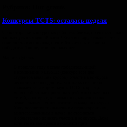
Рубрика:
Our grants
Конкурсы TCTS: осталась неделя
Срок отправки конкурсных работ все ближе, но еще есть шанс
запрыгнуть в уходящий вагон! Если вы вдруг сомневаетесь,
надо ли это именно вам, почитайте отзывы и советы
победителей конкурсов прошлых лет.
Марина Дубова:
В прошлом году я стала победительницей
в номинации NEISSER (конкурс эссе для
студентов младших курсов). Участие в конкурсе —
бесценный опыт для тех, кто только начинает
знакомиться c миром науки. TCTS открыл для
меня необъятные просторы зарубежных научных
статей, о которых, к сожалению, многие из нас
редко слышат в университете на младших курсах.
Хочу посоветовать нынешним первокурсникам,
заинтересованным в науке, не стесняться
и обязательно принять участие в конкурсе. Даже
если вы не выиграете денежный приз,