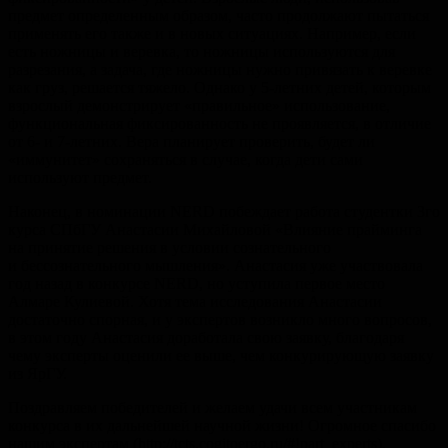
предмет определенным образом, часто продолжают пытаться
применять его также и в новых ситуациях. Например, если
есть ножницы и веревка, то ножницы используются для
разрезания, а задача, где ножницы нужно привязать к веревке
как груз, решается тяжело. Однако у 5-летних детей, которым
взрослый демонстрирует «правильное» использование,
функциональная фиксированность не проявляется, в отличие
от 6- и 7-летних. Вера планирует проверить, будет ли
«иммунитет» сохраняться в случае, когда дети сами
используют предмет.
Наконец, в номинации NERD побеждает работа студентки 3го
курса СПбГУ Анастасии Михайловой «Влияние прайминга
на принятие решения в условии сознательного
и бессознательного мышления». Анастасия уже участвовала
год назад в конкурсе NERD, но уступила первое место
Алмаре Кулиевой. Хотя тема исследования Анастасии
достаточно спорная, и у экспертов возникло много вопросов,
в этом году Анастасия доработала свою заявку, благодаря
чему эксперты оценили ее выше, чем конкурирующую заявку
из ЯрГУ.
Поздравляем победителей и желаем удачи всем участникам
конкурса в их дальнейшей научной жизни! Огромное спасибо
нашим экспертам (http://tcts.cogitoergo.ru/#!part_experts),