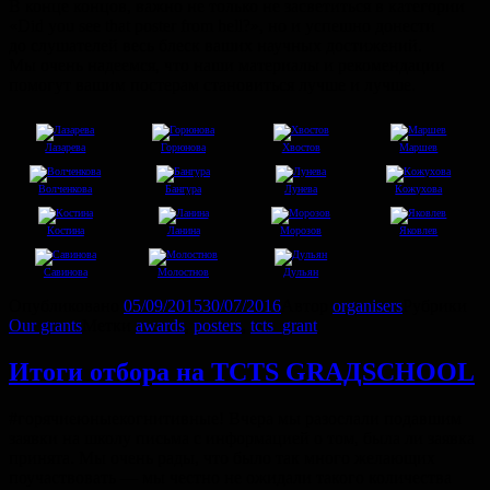
В конце концов, важно не только не засветиться в категории
«Did you see that poster from hell?», но и успешно донести
до слушателей весь блеск ваших научных достижений.
Мы очень надеемся, что наши материалы и рекомендации
помогут вашим постерам становиться лучше и лучше.
Лазарева
Горюнова
Хвостов
Маршев
Волченкова
Бангура
Лунева
Кожухова
Костина
Ланина
Морозов
Яковлев
Савинова
Молостнов
Дульян
Опубликовано
05/09/2015
30/07/2016
Автор
organisers
Рубрики
Our grants
Метки
awards
,
posters
,
tcts_grant
Итоги отбора на TCTS GRАДSCHOOL
#горячиеюныекогнитивные! Вчера мы разослали подавшим
заявки на школу письма с информацией о том, была ли заявка
принята. Мы очень рады, что было так много желающих
поучаствовать — мы честно не ожидали такого количества