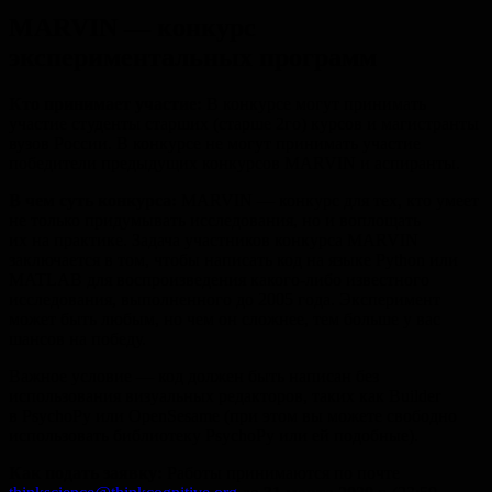
MARVIN — конкурс
экспериментальных программ
Кто принимает участие:
В конкурсе могут принимать
участие студенты старших (старше 2го) курсов и магистранты
вузов России. В конкурсе не могут принимать участие
победители предыдущих конкурсов MARVIN и аспиранты.
В чем суть конкурса:
MARVIN — конкурс для тех, кто умеет
не только придумывать исследования, но и воплощать
их на практике. Задача участников конкурса MARVIN
заключается в том, чтобы написать код на языке Python или
MATLAB для воспроизведения какого-либо известного
исследования, выполненного до 2005 года. Эксперимент
может быть любым, но чем он сложнее, тем больше у вас
шансов на победу.
Важное условие — код должен быть написан без
использования визуальных редакторов, таких как Builder
в PsychoPy или OpenSesame (при этом вы можете свободно
использовать библиотеку PsychoPy или ей подобные).
Как подать заявку:
Работы принимаются по почте