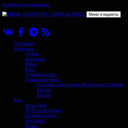
Перейти к содержимому
Меню и виджеты
THINK COGNITIVE, THINK SCIENCE
Научно-образовательный проект в сфере когнитивной науки
О проекте
Конкурсы
Neisser
Kahneman
Milner
FAQ
Лучший постер
Архив конкурсов
Neurodata Lab Emotion Photo/Video Challenge
Berlyne
Marvin
Блог
News Flash
TCTS recommends
Do better science
Our grants
Events