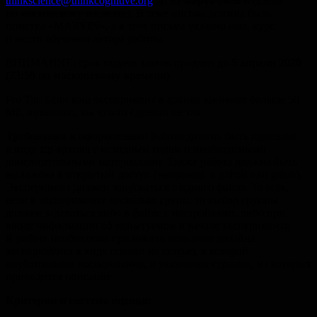
thinkscience@thinkcognitive.org
до
31 марта
2020 г.
(23:59
по московскому времени).
В теме письма должна быть
пометка «MARVIN», а в теле письма указано имя, курс
и место обучения автора работы.
ВНИМАНИЕ: срок подачи заявок продлен
до 5 апреля 2020
(23:59 по московскому времени)
Pro Tip: Если ваш эксперимент в архиве занимает больше 50
Мб, возможно, вы что-то сделали не так.
Требования к оформлению:
Работа должна быть прислана
в виде zip-архива с исходным кодом и необходимыми
дополнительными материалами. Также работа должна быть
выложена в открытый доступ (например, в github или gitlab).
Эксперимент должен запускаться с одного файла. То есть,
если в эксперименте несколько групп, то выбор группы
должен задаваться либо в файле с настройками, либо при
вводе информации об испытуемом в начале эксперимента.
К работе необходимо приложить описание дизайна
эксперимента в виде ссылки на статью, в которой
опубликовано исследование, и указанием страниц, на которых
приводится описание.
Критерии и система оценки: