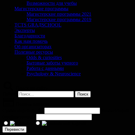
Возможности для учебы
Магистерские программы
Магистерские программы 2021
Магистерские программы 2019
TCTS GRАДSCHOOL
Эксперты
Благодарности
Как нам помочь
Об организаторах
Полезные ресурсы
Odds & curiosities
Бытовые заботы ученого
Работа с данными
Psychology & Neuroscience
Поиск по сайту
Найти:
Помочь проекту
Сумма перевода (
₽
)
Комментарий
(необязательно)