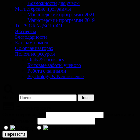
Возможности для учебы
Магистерские программы
Магистерские программы 2021
Магистерские программы 2019
TCTS GRАДSCHOOL
Эксперты
Благодарности
Как нам помочь
Об организаторах
Полезные ресурсы
Odds & curiosities
Бытовые заботы ученого
Работа с данными
Psychology & Neuroscience
Поиск по сайту
Найти:
Помочь проекту
Сумма перевода (
₽
)
Комментарий
(необязательно)