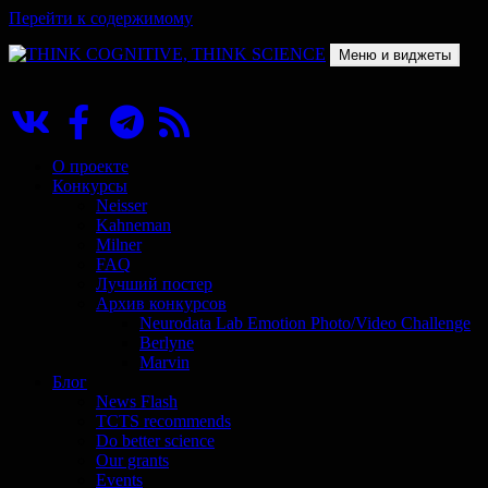
Перейти к содержимому
Меню и виджеты
THINK COGNITIVE, THINK SCIENCE
Научно-образовательный проект в сфере когнитивной науки
О проекте
Конкурсы
Neisser
Kahneman
Milner
FAQ
Лучший постер
Архив конкурсов
Neurodata Lab Emotion Photo/Video Challenge
Berlyne
Marvin
Блог
News Flash
TCTS recommends
Do better science
Our grants
Events