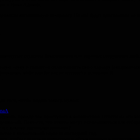
цян и Ника Адамян.
овести когнитивную вечеринку. На неё будут приглашены не тол
.
двинутые студенты бакалавриата или научные сотрудники любог
рошую науку и грамотно спланировать свою карьеру (академичес
ункция», while или for вас не пугают) и основами R
е…
Для того, чтобы подать заявку, нужно:
6naA
подумать, прежде чем приступать к заполнению. Ответы на эти 
дложений. Помните, что ответы могут использоваться для отбора,
у и с какими научными планами?
тие в когнитивной науке за последний год.
ого, чтобы следить за новостями и обсуждениями в когнитивной