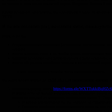
по теории и практикам открытой науки. Ведущие: Ксения Ери
Кроме основной программы, мы планируем в один из вечеров пр
TCTS.
Я на все согласен (на), возьмите меня, пожалуйста
Итак, если вы…
#горячиеюныекогнитивные (аспиранты, магистранты, про
наукой)
хотите вложить силы в то, чтобы делать максимально хо
владеете основами программирования (слова «cкрипт», «ф
хотите обсуждать новейшие тренды в когнитивной наук
… и вам понравилась хотя бы часть вышеописанного,
мы ждем вашей заявки до
23.59
20.12.19
(московское время)
. 
заполнить форму здесь:
https://forms.gle/WXTTukkiBqHZc
В заявке есть несколько вопросов, над которыми лучше 
ответа на каждый из вопросов, но ожидаем около 5−7 пре
В какую лабораторию вы бы поехали на стажировк
Опишите наиболее запомнившуюся новость или собы
Какие источники информации вы используете для т