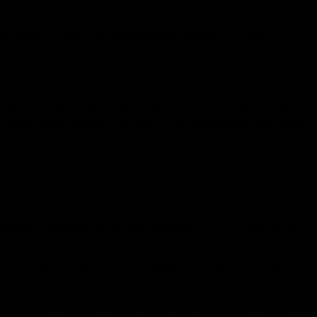
решили посвятить школу нахождению своего собственного пути
сказать о структуре академической карьеры, и о том, что
, практические советы от более опытных коллег и то, как,
рузей TCTS мы сможем оказать финансовую помощь в размере
а гранты среди принятых на школу участников будет превышать
 по отладке кода в R, а также занятие о подготовке статей
сскажет о применении онлайн-экспериментов в когнитивной
ся знаниями о планировании карьеры в России и за рубежом,
стороне научной карьеры расскажут Иван Стерлигов
етворкингу, рассказ о работе этических комитетов и занятие