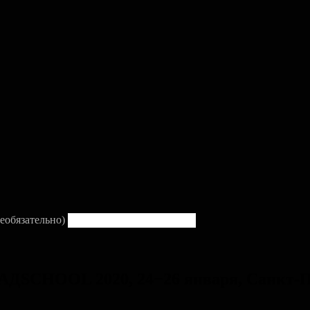
еобязательно)
АДSCHOOL 2020, 24−26 января, Санкт-П