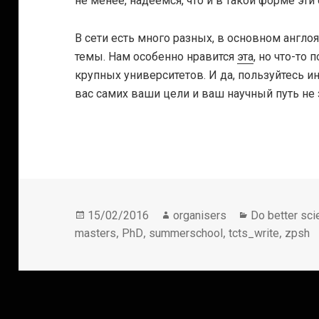
не менее, надеемся, что и в такой форме эти
В сети есть много разных, в основном англо
темы. Нам особенно нравится
эта
, но что-то
крупных университетов. И да, пользуйтесь и
вас самих ваши цели и ваш научный путь не 
Опубликовано
Автор
Рубрики
15/02/2016
organisers
Do better sci
,
,
,
,
masters
PhD
summerschool
tcts_write
zpsh