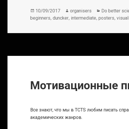
Опубликовано
Автор
Рубрики
10/09/2017
organisers
Do better sci
,
,
,
,
beginners
duncker
intermediate
posters
visual
Мотивационные п
Все знают, что мы в TCTS любим писать спр
академических жанров.