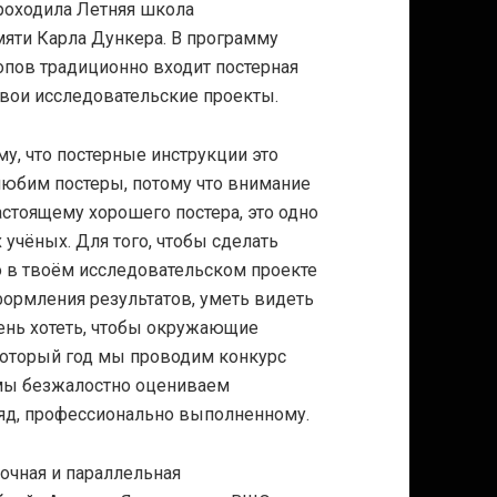
роходила Летняя школа
мяти Карла Дункера. В программу
пов традиционно входит постерная
свои исследовательские проекты.
у, что постерные инструкции это
любим постеры, потому что внимание
астоящему хорошего постера, это одно
учёных. Для того, чтобы сделать
о в твоём исследовательском проекте
формления результатов, уметь видеть
ень хотеть, чтобы окружающие
который год мы проводим конкурс
 мы безжалостно оцениваем
гляд, профессионально выполненному.
рочная и параллельная