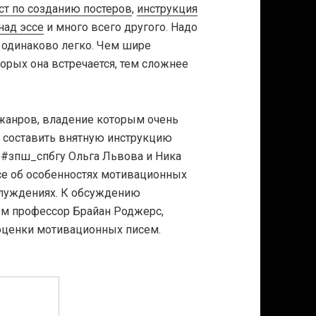
ст по созданию постеров
,
инструкция
над эссе
и много всего другого. Надо
м одинаково легко. Чем шире
торых она встречается, тем сложнее
 жанров, владение которым очень
о составить внятную инструкцию
 #зпш_спбгу Ольга Львова и Ника
се об особенностях мотивационных
блуждениях. К обсуждению
ом профессор Брайан Роджерс,
ценки мотивационных писем.