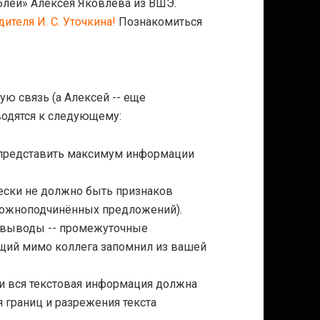
лей» Алексея Яковлева из ВШЭ.
ителя И. С. Уточкина!
Познакомиться
ую связь (а Алексей -- еще
водятся к следующему:
 представить максимум информации
ески не должно быть признаков
сложноподчинённых предложений).
 выводы -- промежуточные
дящий мимо коллега запомнил из вашей
 и вся текстовая информация должна
я границ и разрежения текста