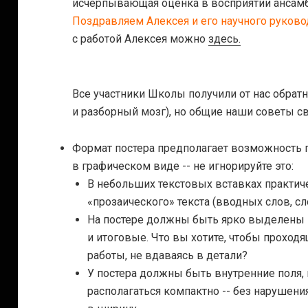
исчерпывающая оценка в восприятии ансамб
Поздравляем Алексея и его научного руковод
с работой Алексея можно
здесь.
Все участники Школы получили от нас обратн
и разборный мозг), но общие наши советы с
Формат постера предполагает возможность
в графическом виде -- не игнорируйте это:
В небольших текстовых вставках практич
«прозаического» текста (вводных слов, 
На постере должны быть ярко выделены
и итоговые. Что вы хотите, чтобы прохо
работы, не вдаваясь в детали?
У постера должны быть внутренние поля,
располагаться компактно -- без нарушени