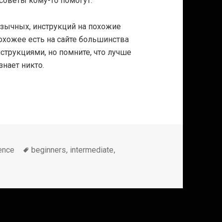
 советы кому-то помогут.
язычных, инструкций на похожие
 похожее есть на сайте большинства
нструкциями, но помните, что лучше
знает никто.
Метки
,
,
ence
beginners
intermediate