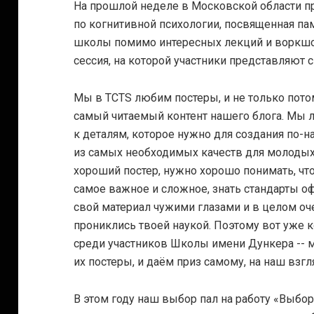
На прошлой неделе в Московской области п
по когнитивной психологии, посвященная па
школы помимо интересных лекций и воркшо
сессия, на которой участники представляют 
Мы в TCTS любим постеры, и не только потом
самый читаемый контент нашего блога. Мы 
к деталям, которое нужно для создания по-н
из самых необходимых качеств для молодых 
хороший постер, нужно хорошо понимать, чт
самое важное и сложное, знать стандарты о
свой материал чужими глазами и в целом оч
прониклись твоей наукой. Поэтому вот уже 
среди участников Школы имени Дункера --
их постеры, и даём приз самому, на наш вз
В этом году наш выбор пал на работу «Выбо