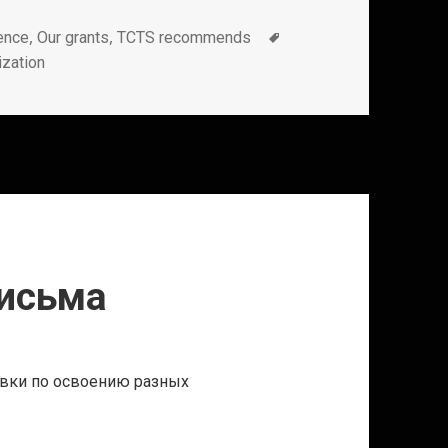
Метки
,
,
ence
Our grants
TCTS recommends
ization
исьма
авки по освоению разных