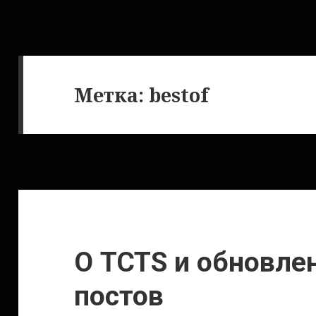
Метка:
bestof
О TCTS и обновле
постов