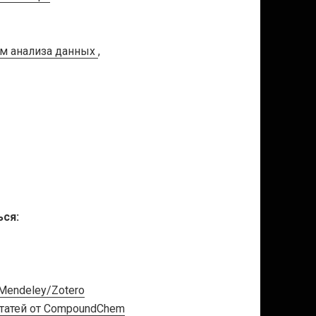
дам анализа данных
,
ься:
Mendeley/Zotero
статей от CompoundChem