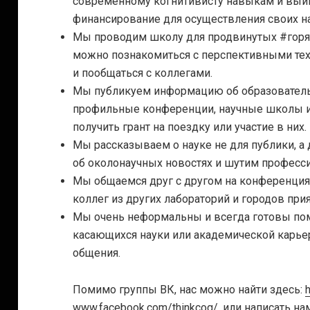
современному когнитивисту навыкам и выи
финансирование для осуществления своих н
Мы проводим школу для продвинутых #горя
можно познакомиться с перспективными тех
и пообщаться с коллегами.
Мы публикуем информацию об образователь
профильные конференции, научные школы и
получить грант на поездку или участие в них.
Мы рассказываем о науке не для публики, а 
об околонаучных новостях и шутим професс
Мы общаемся друг с другом на конференциях
коллег из других лабораторий и городов прия
Мы очень неформальны и всегда готовы пом
касающихся науки или академической карье
общения.
Помимо группы ВК, нас можно найти здесь:
h
www.facebook.com/thinkcog/
,
или написать нам