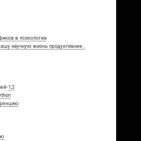
фиков в психологии
вашу научную жизнь продуктивнее ,
ией-
1
,
2
ython
еренцию
ию