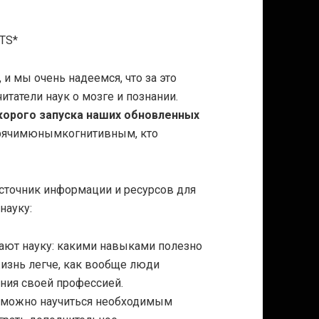
CTS*
 и мы очень надеемся, что за это
татели наук о мозге и познании.
корого запуска наших обновленных
орячимюнымкогнитивным, кто
й источник информации и ресурсов для
науку:
лают науку: какими навыками полезно
изнь легче, как вообще люди
ния своей профессией.
х можно научиться необходимым