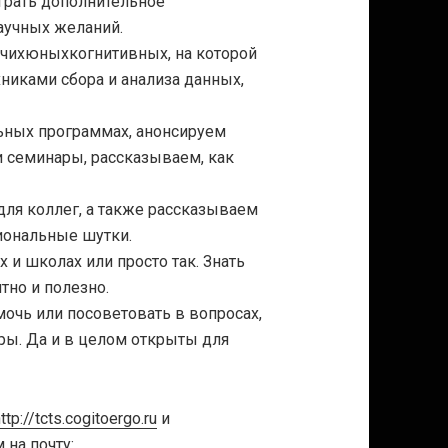
грать дополнительное
аучных желаний.
чихюныхкогнитивных, на которой
никами сбора и анализа данных,
ных программах, анонсируем
 семинары, рассказываем, как
для коллег, а также рассказываем
иональные шутки.
 и школах или просто так. Знать
тно и полезно.
очь или посоветовать в вопросах,
ры. Да и в целом открыты для
ttp://tcts.cogitoergo.ru
и
 на почту: