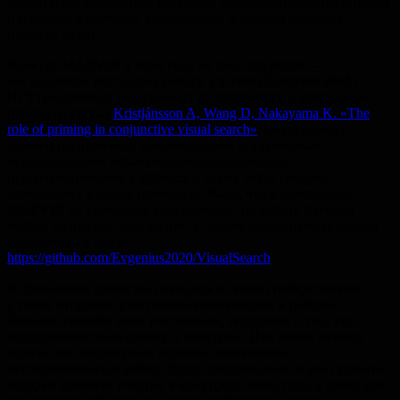
впечатлены междисциплинарным исследовательским опытом
и планами Кристины. Поздравляем и желаем большой
научной удачи!
Конкурс MARVIN в этом году не был популярен --
мы получили всего одну работу. Евгений Заварзин (ФИТ
НГУ) реализовал эксперимент по праймингу в зрительном
поиске из статьи
Kristjánsson A, Wang D, Nakayama K. «The
role of priming in conjunctive visual search»
. Эксперимент
отличается отличной документацией и вдумчивым
использованием объектно-ориентированного
программирования в Python3, а также четко следует
описанному в статье протоколу. Жаль, что в номинации
MARVIN не случилось конкуренции, но работа Евгения
честно заслужила поощрение. С кодом эксперимента можно
ознакомиться здесь:
https://github.com/Evgenius2020/VisualSearch
В ближайшее время мы свяжемся со всеми победителями,
а также отправим участникам комментарии к работам.
Большое спасибо всем участникам, экспертам и тем, кто
поддерживает наш проект и конкурсы. Нам очень хочется
верить, что несмотря на мировые катаклизмы,
исследовательская работа будет продолжаться, и все студенты,
которые приняли участие в конкурсах этого года, а также все,