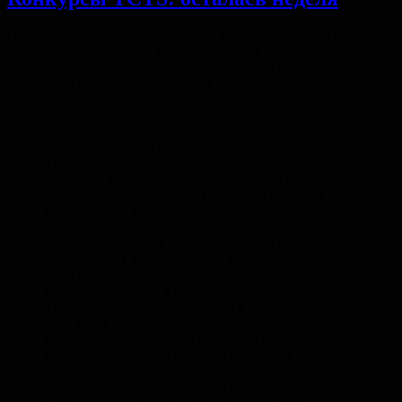
Срок отправки конкурсных работ все ближе, но еще есть шанс
запрыгнуть в уходящий вагон! Если вы вдруг сомневаетесь,
надо ли это именно вам, почитайте отзывы и советы
победителей конкурсов прошлых лет.
Марина Дубова:
В прошлом году я стала победительницей
в номинации NEISSER (конкурс эссе для
студентов младших курсов). Участие в конкурсе —
бесценный опыт для тех, кто только начинает
знакомиться c миром науки. TCTS открыл для
меня необъятные просторы зарубежных научных
статей, о которых, к сожалению, многие из нас
редко слышат в университете на младших курсах.
Хочу посоветовать нынешним первокурсникам,
заинтересованным в науке, не стесняться
и обязательно принять участие в конкурсе. Даже
если вы не выиграете денежный приз,
то обязательно получите полезный опыт: как
минимум, научитесь работать с научной
литературой и получите обратную связь
от экспертов. Это однозначно пригодится