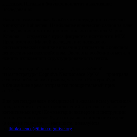
к деталям Наталья в будущем воплотит в настоящие
исследования!
Наконец, самая жаркая борьба уже по традиции состоялась
в конкурсе Kahneman. Наибольшее количество баллов за план
исследования и мотивационное письмо получила Мария
Юрлова — студентка 4 курса факультета психологии МГУ.
Предложенное Марией исследование посвящено
систематической ошибке внимания у пациентов с большим
депрессивным расстройством. Эксперты особенно отметили
ясность изложения и структурированность текста.
Работа еще одной участницы — Дарьи Зубовой
из магистратуры Cognitive Neuroscience УрФУ — проиграла
с совсем небольшим отрывом, так что в Екатеринбург
в ближайшее время отправится поощрительный приз
от TCTS.
Еще раз поздравляем победителей и желаем всем участникам
продолжения научных приключений и успехов в освоении
когнитивных наук! Комментарии экспертов и инструкции
по получению призов будут отправлены в течение недели
(а если не получите — напишите, пожалуйста,
на
thinkscience@thinkcognitive.org
).