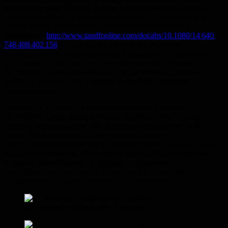
высоком уровне. Матвей выбрал для репликации сложный
с технической точки зрения эксперимент — классическую
работу Бэрри и Бродбента по управлению «сахарной
фабрикой» (
http://www.tandfonline.com/doi/abs/10.1080/14 640
748 408 402 156
). По сути, эта мини-игра, в которой
от испытуемого требуется научиться управлять «сахарной
фабрикой», имеющей сложный механизм, без подсказок
со стороны экспериментатора. Это достаточно сложная
работа, и мы рады, что у автора получлось грамотно
ее реализовать.
Наконец, в этом году у нас появился новый конкурс
BERLYNE, целью которого было показать «эстетическую
сторону исследований». Мы получили очень много работ
(более 80). К сожалению, бОльшая часть из них
к когнитивной науке и Think Cognitive Think Science не имела
никакого отношения. Оставшиеся работы были интересны
и весьма разнообразны по технике исполнения.
Но победитель был выбран единогласно — это работы
«Нейролубок» Марии Бовенко. Они прекрасны.
М. Бовенко. Нейролубок. Горилла.