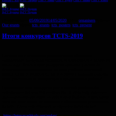
РАНХиГС_Колачев
РГПУ_Овчарова
СПбГУ_Аммалайнен
СПбГУ_Буряченко
СПбГУ_Иванова
СПбГУ_Константинов
ЯрГУ_Курицын
ЯрГУ_Подшиваленко
Опубликовано
05/09/2019
14/05/2020
Автор
organisers
Рубрики
Our grants
Метки
tcts_grants
,
tcts_posters
,
tcts_present
Итоги конкурсов TCTS-2019
Сегодня мы с огромным удовольствием объявляем
победителей конкурсов NEISSER, KAHNEMAN и MARVIN
этого года. Всего в трех конкурсах приняли участие 26
#горячихюныхкогнитивных из пяти учебных заведений
(ВШЭ, СПбГУ, РАНХиГС, МГУ и УрФУ). Большое спасибо
всем участникам за интересные и продуманные работы!
Проведение этих конкурсов уже в шестой раз было бы
невозможно без участия сообщества. В этом году львиную
долю организации взяла на себя Елена Рыбина, в результате
чего мы даже почти не опоздали с объявлением результатов.
Кстати, Елена еще отвечает за обучение байесовской
статистике на Летней школе — рекомендуем посмотреть сюда
(
https://letnyayashkola.org/andan/
) и подать заявку. Как всегда