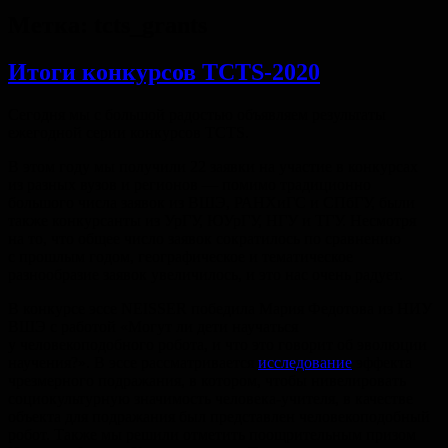
Метка:
tcts_grants
Итоги конкурсов TCTS-2020
Сегодня мы с большой радостью объявляем результаты
ежегодной серии конкурсов TCTS.
В этом году мы получили 22 заявки на участие в конкурсах
из разных вузов и регионов — помимо традиционно
большого числа заявок из ВШЭ, РАНХиГС и СПбГУ, были
также конкурсанты из УрГУ, ЮУрГУ, НГУ и ТГУ. Несмотря
на то, что общее число заявок сократилось по сравнению
с прошлым годом, географическое и тематическое
разнообразие заявок увеличилось, и это нас очень радует.
В конкурсе эссе NEISSER победила Мария Федотова из НИУ
ВШЭ c работой «Могут ли дети научаться
у человекоподобного робота, и что это говорит об эволюции
научения?». В эссе рассматривается
исследование
эффекта
чрезмерного подражания, в котором, чтобы нивелировать
социокультурную значимость человека-учителя, в качестве
объекта для подражания был представлен человекоподобный
робот. Также мы решили отметить поощрительным призом