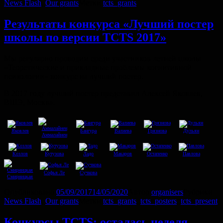
News Flash
,
Our grants
Метки
tcts_grants
Результаты конкурса «Лучший постер
школы по версии TCTS 2017»
Мы регулярно проводим среди участников летней школы
«Теоретические и прикладные проблемы когнитивной
психологии» конкурс на лучший постер.
В 2017 году лучший постер представил Алексей Яковлев,
ВШЭ, Москва.
Яковлев
Бангура
Валиева
Грязнова
Дульян
Аммалайнен
Козлов
Кутузова
Ладо
Макаров
Остапенко
Павлова
Софья Ле
Сучкова
Смирницкая
Опубликовано
05/09/2017
14/05/2020
Автор
organisers
Рубрики
News Flash
,
Our grants
Метки
tcts_grants
,
tcts_posters
,
tcts_present
Конкурсы TCTS: осталась неделя