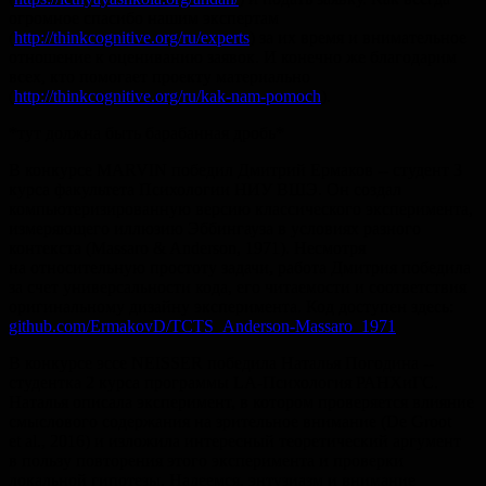
огромное спасибо нашим экспертам
(
http://thinkcognitive.org/ru/experts
) за их время и внимательное
отношение к оцениванию заявок. И конечно же благодарим
всех, кто помогает проекту материально
(
http://thinkcognitive.org/ru/kak-nam-pomoch
).
*тут должна быть барабанная дробь*
В конкурсе MARVIN победил Дмитрий Ермаков -- студент 3
курса факультета Психологии НИУ ВШЭ. Он создал
компьютеризированную версию классического эксперимента,
измеряющего иллюзию Эббингауза в условиях разного
контекста (Massaro & Anderson, 1971). Несмотря
на относительную простоту задачи, работа Дмитрия победила
за счет универсальности кода, его читаемости и соответствия
оригинальному дизайну эксперимента. Код доступен здесь:
github.com/ErmakovD/TCTS_Anderson-Massaro_1971
В конкурсе эссе NEISSER победила Наталья Погодина --
студентка 2 курса программы LA-Психология РАНХиГС.
Наталья описала эксперимент, в котором проверяется влияние
смыслового содержания на зрительное внимание (De Groot
et al., 2016) и изложила интересный теоретический аргумент
в пользу повторения этого эксперимента и проверки
локальной гипотезы. Надеемся, энтузиазм и внимание