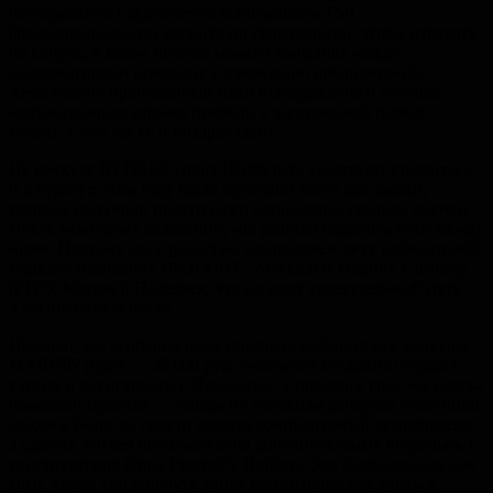
исследования предлагается использовать ТМС
(транскраниальную магнитную стимуляцию), чтобы ответить
на вопрос, в какой именно момент конфликт между
альтернативами приводит к изменению предпочтений.
Качественно прописанный план исследования и хорошее
мотивационное письмо привели к заслуженной победе
Елены, с чем мы ее и поздравляем!
На конкурс NEISSER (приз 10 000 руб, участвуют студенты 1
и 2 курса) в этом году было прислано всего две заявки,
которые получили практически одинаковые средние оценки.
После некоторых колебаний, мы решили поделить приз между
ними. Поэтому мы с радостью поздравляем двух победителей:
Варвару Вязовкину (РАНХиГС, Москва) и Марину Гаглоеву
(РГГУ, Москва)! Надеемся, что их ждет увлекательный путь
в когнитивную науку.
Наконец, мы особенно рады объявить победителя в конкурсе
MARVIN (приз — 25 000 руб, участвуют студенты старших
курсов и магистранты). Напомним, в прошлом году мы слегка
поменяли правила — теперь по условиям конкурса участники
должны были не просто создать компьютерный эксперимент,
а сделать это без использования дополнительных визуальных
конструкторов (типа PsychoPy Builder). Это было сделано для
того, чтобы сподвигнуть юных когнитивнистов учиться