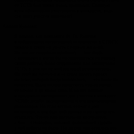
от TCTS был также очень приятным. Советую
всем обязательно участвовать в конкурсах, ведь
сам факт участия развивает!
Алмара Кулиева:
Я помню, как появлялся TCTS. Работая
в лаборатории когнитивной психологии в СПбГУ,
тяжело о таком не узнать с первых же дней.
Но это же создавало проблему — все люди,
с которыми я могла бы посоветоваться по поводу
своей работы, были создателями или экспертами
TCTS, в том числе мой научный руководитель.
По этой же причине я не стала делать проект
по теме, которой тогда занималась, — это было бы
нечестно. Было нужно придумать что-то новое,
от начала и до конца свое. И на тот момент
я придумала эксперимент для участия в конкурсе
NERD: дизайн эксперимента и его компьютерная
реализация. Но если честно, сейчас я уже
не помню, о чем был мой проект и не смогла его
отыскать. Что-то про зрительное восприятие,
а что… Очевидно, никакой дальнейшей судьбы
у той работы не было. Но до сих пор осталось это
ощущение — ты можешь придумать и сделать