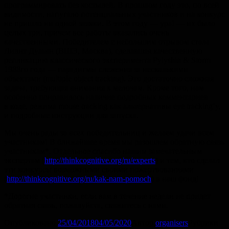
программировать без костылей. В прошлом году это, по всей
видимости, напугало потенциальных участников и на конкурс
не пришло ни одной заявки. В этом году — ура! — их было
целых три, причем все работы оказались очень
качественными. Победителем с небольшим отрывом стала
Лилит Дульян (ВШЭ, Москва), сделавшая качественную
репликацию классического эксперимента Pylyshin & Storm
1988го года — парадигмы слежения за несколькими
объектами (multiple object tracking). Это достаточно сложная
задача, требующая внимания к мелочам. Кроме того, нам
особенно понравилось наличие подробных комментариев
в коде, режима mouse tracking как альтернативы eye tracking’у,
и подробные инструкции для запуска.
Мы очень рады за всех победительниц и желаем удачи всем
участникам! В ближайшее время мы разошлем обратную связь
участникам*. Отдельное спасибо нашим замечательным
экспертам (
http://thinkcognitive.org/ru/experts
) и тем, кто сделал
эти конкурсы возможными своими пожертвованиями
(
http://thinkcognitive.org/ru/kak-nam-pomoch
) в наш фонд!
*Дорогие участники, если вам в течение недели не придет
обратная связь, пожалуйста, свяжитесь с нами.
Опубликовано
25/04/2018
04/05/2020
Автор
organisers
Рубрики