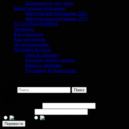
Возможности для учебы
Магистерские программы
Магистерские программы 2021
Магистерские программы 2019
TCTS GRАДSCHOOL
Эксперты
Благодарности
Как нам помочь
Об организаторах
Полезные ресурсы
Odds & curiosities
Бытовые заботы ученого
Работа с данными
Psychology & Neuroscience
Поиск по сайту
Найти:
Помочь проекту
Сумма перевода (
₽
)
Комментарий
(необязательно)