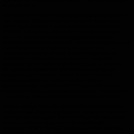
на втором месте.
В конкурсе KAHNEMAN были представлены работы из всех
трех городов. Победителем в ожесточенной борьбе стала
работа студента третьего курса департамента психологии
НИУ ВШЭ Владислава Хвостова. Его работа посвящена
изучению искажения восприятия размера зрительных
стимулов под влиянием контекста. Несмотря на ряд замечаний
к описанию плана исследования, эта работа стала
победителем, в том числе во многом благодаря хорошо
написанному мотивационному письму. К сожалению,
некоторые из участников потратили все силы на описание
исследования, забыв о том, что мотивационное письмо
определяет треть итоговой оценки. В этой номинации
высокие оценки также получила работа Натальи
Красильщиковой, студентки третьего курса МГУ, которая
планирует изучение влияния взаимодействия с пользователя
с аватаром на эффект присутствия в виртуальных средах.
Работ на конкурс MARVIN, требующий от исследователя
хороших навыков программирования, пришло не так много,
как в других номинациях. Тем не менее, работа победителя
конкурса, студента 2 курса магистратуры факультета
психологии СПбГУ Матвея Нелюбова, получает свой приз
абсолютно заслуженно, поскольку выполнена на самом