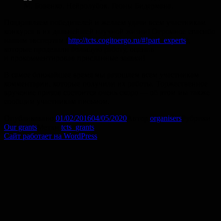
М. Бовенко. Нейролубок. Геоны Бидермана.
Поздравляем победителей и желаем удачи всем участникам
конкурса в их дальнейшей научной жизни! Огромное спасибо
нашим экспертам (
http://tcts.cogitoergo.ru/#!part_experts
),
которые проделали большую работу, оценив
и прокомментировав присланные заявки!
В самое ближайшее время мы разошлем всем участникам
комментарии, которые получили их работы. Торжественное
вручение призов состоится очень скоро — об этом мы также
сообщим участникам письмом.
Опубликовано
01/02/2016
04/05/2020
Автор
organisers
Рубрики
Our grants
Метки
tcts_grants
Сайт работает на WordPress