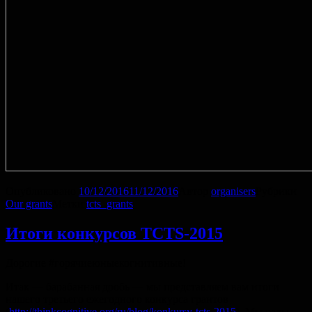
Опубликовано
10/12/2016
11/12/2016
Автор
organisers
Рубрики
Our grants
Метки
tcts_grants
Итоги конкурсов TCTS-2015
Дорогие #горячиеюныекогнитивные!
Итак — барабанная дробь — мы представляем вам итоги
нашего третьего ежегодного конкурса грантов
(
http://thinkcognitive.org/ru/blog/konkursy-tcts-2015
). Мы рады,