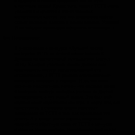
в будущем и сильно продвинет вас на пути
к научным целям! Кроме того, проект TCTS очень
уважается и ценится в отечественных
когнитивных кругах, так что возможная победа
станет весомым плюсом в вашем резюме. Успехов!
И не забудьте правильно оформить источники :)
Яна Паникратова:
Я участвовала в конкурсе «Лучший постер
по версии TCTS на летней школе памяти К.
Дункера по когнитивной психологии» (август
2016). Каждый участник школы должен был
подготовить постер, представляющий его
исследование, а TCTS решили дополнительно
поощрить молодых и горячих. И да, это меня
отлично подстегнуло, потому что месяцем ранее
я выиграла конкурс молодых ученых на другой
конференции, а тут новый вызов. Это был мой
первый опыт подготовки постера, и перед тем, как
приступить, я смотрела много полезных
материалов от TCTS о том, как правильно это
делать. А в конце, после школы, получила
подробную обратную связь от TCTS о минусах
и плюсах моего постера. Несомненно, мой скилл
создания постеров прокачался очень сильно:) Приз