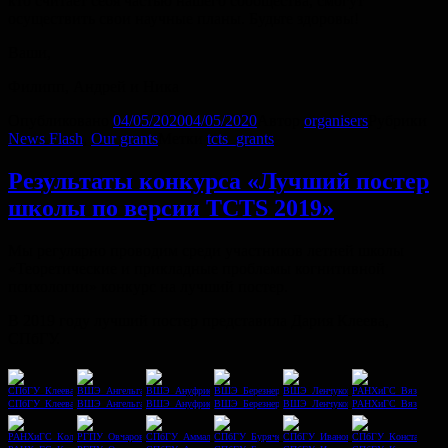
кто считает себя частью нашего сообщества, смогут
осуществить свои научные планы. Будьте здоровы!
Ваши,
Филипп, Андрей и Ника
Опубликовано
04/05/2020
04/05/2020
Автор
organisers
Рубрики
News Flash
,
Our grants
Метки
tcts_grants
Результаты конкурса «Лучший постер
школы по версии TCTS 2019»
Мы регулярно проводим среди участников летней школы
«Теоретические и прикладные проблемы когнитивной
психологии» конкурс на лучший постер.
В 2019 году лучший постер представила Дария Клеева,
СПбГУ.
СПбГУ_Клеева
ВШЭ_Ангельгард
ВШЭ_Ануфриева
ВШЭ_Березнер
ВШЭ_Ленчукова
РАНХиГС_Вязовкина