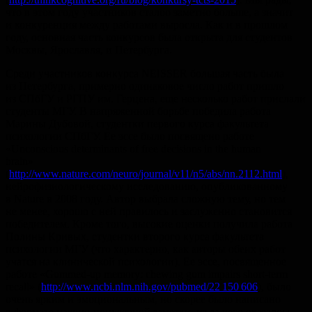
что в этом году участников сталоо заметно больше, а значит
и конкуренция между работами выросла. Как и в прошлом
году, основная часть конкурсов была открыта для студентов
Москвы, Ярославля, и Петербурга.
Среди участников конкурса NEISSER большая часть была
из Петербурга, примерно одинаковое число работ пришло
из СПбГУ и РГПУ им. Герцена, еще несколько работ прислали
студенты МГУ. В напряженной борьбе победила работа
Марины Дубовой, студентки первого курса факультета
психологии СПбГУ. Ее эссе было посвящено работе
«Unconscious determinants of free decisions in the human
brain»
(
http://www.nature.com/neuro/journal/v11/n5/abs/nn.2112.html
),
нейрофизиологическому исследованию, опубликованному
в Nature в 2008 году. Автор выбрала сложную тему, но тем
не менее, хорошо с ней правилось и заслуженно становится
победителем. Кроме того, высокие оценки получила работа
Полины Кривых, студентки второго курса факультета
психологии МГУ (что характерно, как авторы обеих работ
учатся на клинической психологии). Ее эссе, посвященное
работе «Gummed-up memory: chewing gum impairs short-term
recall» (
http://www.ncbi.nlm.nih.gov/pubmed/22 150 606
), было
очень ярким и эмоциональным, но скорее было написано
в формате научно-популярной заметки, из-за чего оказалось