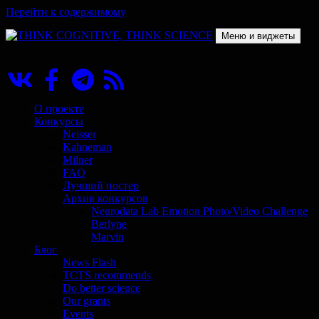
Перейти к содержимому
Меню и виджеты
THINK COGNITIVE, THINK SCIENCE
Научно-образовательный проект в сфере когнитивной науки
О проекте
Конкурсы
Neisser
Kahneman
Milner
FAQ
Лучший постер
Архив конкурсов
Neurodata Lab Emotion Photo/Video Challenge
Berlyne
Marvin
Блог
News Flash
TCTS recommends
Do better science
Our grants
Events