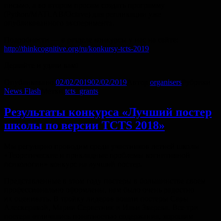
письмо, а во втором просим создать программу
(Python/MATLAB/Octave) для репликации уже
опубликованного эксперимента.
Подробности — в разделе конкурсы у нас на сайте:
http://thinkcognitive.org/ru/konkursy-tcts-2019
Дерзайте и удачи вам!
Опубликовано
02/02/2019
02/02/2019
Автор
organisers
Рубрики
News Flash
Метки
tcts_grants
Результаты конкурса «Лучший постер
школы по версии TCTS 2018»
Мы регулярно проводим среди участников летней школы
«Теоретические и прикладные проблемы когнитивной
психологии» конкурс на лучший постер.
Представленные в этом году постеры в большинстве своем
профессионально оформлены, нам было очень радостно
их оценивать. В тройку лидеров вошли постеры Сары
Алескеровой, Марии Серветник и Ильи Зверева. Все три
постера отличались понятностью содержания, хорошим