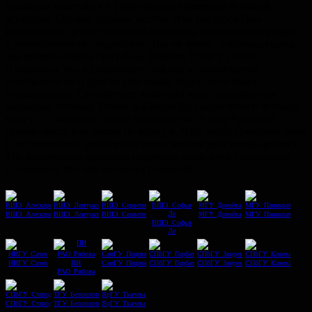
балансом текстовых и графических элементов и общей
ясностью. Однако, слабым местом этих постеров (как
и некоторых других представленных на конкурс) был раздел
с результатами исследований. Тем не менее, посовещавшись,
мы решили отдать приз Илье Звереву, СПбГУ (ура!),
и надеемся, что в следующих работах к оформлению
результатов он и другие участники будут относиться
внимательнее. Он получает комплект книг: наставления
молодому ученому Рамон-и-Кахаля (для вдумчивого чтения),
книгу «7 смертных грехов психологии» Криса Чамберса
(чтобы знать, как делать не надо), и PhDComics Джорджа Чэма
(для душевного успокоения после чтения двух предыдущих).
Мы обязательно пришлем обратную связь всем участникам
и надеемся, что она окажется полезной.
ВШЭ_Алескерова
ВШЭ_Ленчукова
ВШЭ_Серветник
МГУ_Дренёва
МГУ_Паникратова
ВШЭ_Софья
Ле
ННГУ_Сачек
ПИ
СамГУ_Пецева
СПбГУ_Горбатова
СПбГУ_Зверев
СПбГУ_Клеева
РАО_Рябова
СПбГУ_Стародубцев
ТГУ_Белоплотова
ЯрГУ_Ткачева