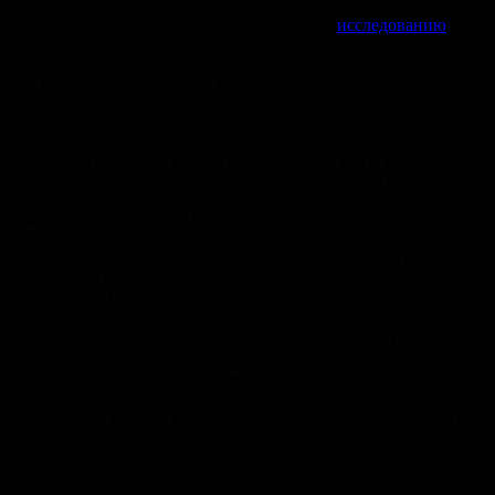
Наталию Фитриа Хани, студентку Томского государственного
университета, которая посвятила свое эссе
исследованию
регулярных медитаций.
Все присланные эссе были посвящены интересным, свежим
или классическим исследованиям, и отлично передали
энтузиазм авторов по отношению к выбранным темам. Эссе
победительницы выделилось тем, что включило как
вдумчивое описание метода исследования, так и вопросы
к авторам и будущим исследователям в области. Поздравляем!
В конкурсе KAHNEMAN в традиционно очень напряженной
борьбе победила Кристина Райнич (НИУ ВШЭ) с работой
«Transcranial alternating current stimulation to modulate sentence
processing: The role of alpha oscillations in good-enough
processing». Проект Кристины посвящен феномену
поверхностной языковой обработки и предполагает, что
поверхностная обработка информации при чтении
предложений связана с альфа-ритмом электрической
активности мозга. Чтобы проверить эту гипотезу, Кристина
предложила использовать транскраниальную стимуляцию
переменным током и измерить изменения индивидуального
пика альфа-ритма, а также успешность понимания сложных
предложений. Эксперты отметили структурную ясность
и связность описанной идеи исследования, и были