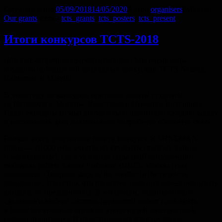
Опубликовано
05/09/2018
14/05/2020
Автор
organisers
Рубрики
Our grants
Метки
tcts_grants
,
tcts_posters
,
tcts_present
Итоги конкурсов TCTS-2018
Дорогие #горячиеюныекогнитивные! Мы очень рады
объявить победителей ежегодных конкурсов TCTS Neisser,
Kahneman и Marvin!
В этом году на конкурсы прислали работы студенты
из Петербурга, Москвы, Ярославля и Нижнего Новгорода.
Наши эксперты (и мы) внимательно прочитали каждую заявку
и постарались дать максимально подробную обратную связь.
Больше всего участников было в конкурсе KAHNEMAN
(приз — 20 000 руб, участвуют студенты старших курсов
и магистранты), где в условиях серьезной конкуренции
победила работа Елены Рыбиной (ВШЭ, Москва) под
названием «Temporal stage of the conflict in the cognitive
dissonance». Известно, что принятие решения может оказывать
влияние на предпочтения. В частности, несоответствие
сделанного выбора системе ценностей может приводить
к более негативным оценкам отвергнутой альтернативы
(«зелен виноград»). В присланном на конкурс плане