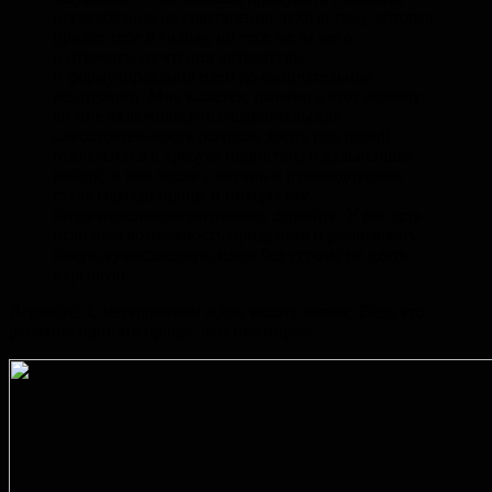
исследование на совершенно любую тему, которая
придет тебе в голову, но тебе же за него
и отвечать: от чтения литературы
и формулирования идеи до окончательной
реализации. Мне кажется, именно в этот момент
во мне включилась исследовательская
самостоятельность (которая досих пор порой
отключается и требует подпитки) и дальнейшая
работа, в том числе с научным руководителем,
стала гораздо проще и интереснее.
#горячиеюныекогнитивные, дерзайте. У вас есть
отличная возможность придумать и реализовать
самую сумасшедшую идею без угрозы не сдать
курсовую.
Дерзайте! С нетерпением ждем ваших заявок. Ведь это
решение принять проще, чем некоторые.