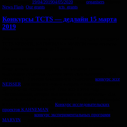
Опубликовано
19/04/2019
04/05/2020
Автор
organisers
Рубрики
News Flash
,
Our grants
Метки
tcts_grants
Конкурсы TCTS — дедлайн 15 марта
2019
Дорогие #горячиеюныекогнитивные! Ежегодные конкурсы
TCTS NEISSER, KAHNEMAN и MARVIN снова открыты.
Мы ждем ваших заявок до 15 марта!
Для тех, кто первый раз слышит об этих конкурсах,
напоминаем.
Наши конкурсы устроены так, что каждому уровню
подготовки студентов соответствует своя номинация. Для
студентов 1−2 курсов бакалавриата существует
конкурс эссе
NEISSER
, для которого нужно выбрать и проанализировать
когнитивное исследование. Тема эссе в этом году —
«Исследование, которое мне хотелось бы повторить». Для
старшекурсников и магистрантов у нас есть две номинации:
KAHNEMAN и MARVIN.
Конкурс исследовательских
проектов KAHNEMAN
для тех, кто любит придумывать
исследования, а
конкурс экспериментальных программ
MARVIN
— для тех, кто скорее любит их реализовывать.
В первом мы оцениваем план исследования и мотивационное