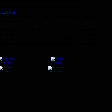
ами содержание. Мы уже выкладывали список типичных ошибок,
82mmK2TKrh_
), и не будем останавливаться на их подробно.
ы лишь кратко упомянуть три новых явления, с которыми
воих постерах.
 постером «Использование фМРТ покоя для индивидуального
етание грамотного представления содержания и приятного
дачными, так что выбор был труден. Мы поздравляем Яну
Ну и передавать свои знания по наследству следующим
Макаренко
Марков
Остапенко
Паникратова