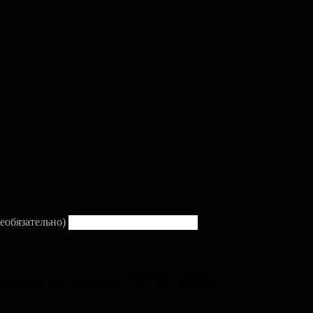
еобязательно)
школы по версии TCTS 2016»
чший постер среди участников летней школы «Теоретические и 