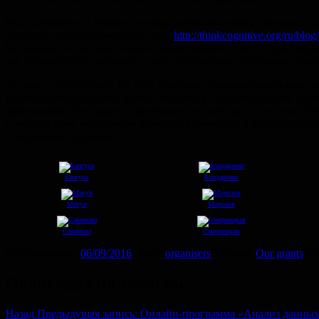
Мы оцениваем, в первую очередь, качество самого постера —
т.
разбирая постеры прошлого года (
http://thinkcognitive.org/ru/bl
Поскольку состав участников школы меняется год от года, неу
мы столкнулись: градиенты, тени, и рельефные заголовки. Буде
Теперь о победителях. Из трех наиболее понравившихся нам п
картирования областей мозга, связанных с регуляторными фун
оформления. Два других претендента на победу — постеры Вла
и желаем всем участникам конкурса стремиться к совершенству
поколениям студентов.
Бангура
Бондаренко
Мигун
Морозов
Савинова
Смирницкая
Опубликовано
06/09/2016
Автор
organisers
Рубрики
Our grants
Ме
Навигация по записям
Назад
Предыдущая запись:
Онлайн-программа «Анализ данных