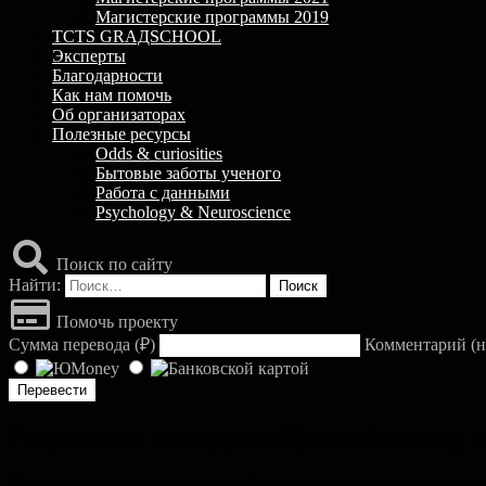
Магистерские программы 2019
TCTS GRАДSCHOOL
Эксперты
Благодарности
Как нам помочь
Об организаторах
Полезные ресурсы
Odds & curiosities
Бытовые заботы ученого
Работа с данными
Psychology & Neuroscience
Поиск по сайту
Найти:
Помочь проекту
Сумма перевода (
₽
)
Комментарий (н
Результаты конкурса «Лучший постер 
В этом году мы вот уже в третий раз проводим конкурс на лу