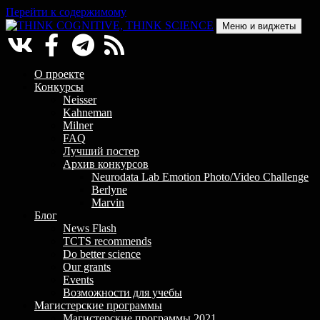
Перейти к содержимому
Меню и виджеты
THINK COGNITIVE, THINK SCIENCE
Научно-образовательный проект в сфере когнитивной науки
О проекте
Конкурсы
Neisser
Kahneman
Milner
FAQ
Лучший постер
Архив конкурсов
Neurodata Lab Emotion Photo/Video Challenge
Berlyne
Marvin
Блог
News Flash
TCTS recommends
Do better science
Our grants
Events
Возможности для учебы
Магистерские программы
Магистерские программы 2021