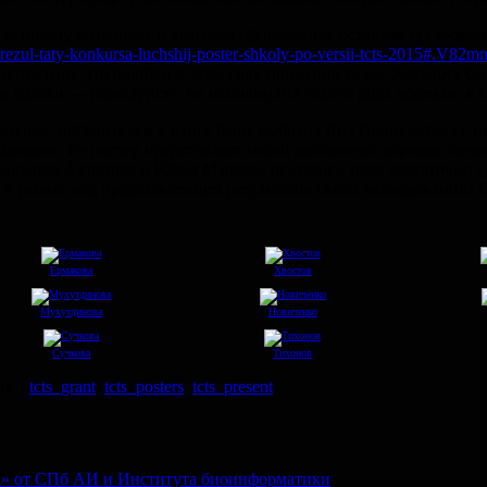
 е.
подачу материала и качество оформления, оставляя за скобк
og/rezul-taty-konkursa-luchshij-poster-shkoly-po-versii-tcts-2015#.V
дивительно, что ошибки в этом году примерно те же. Хотелось б
м кратки — пожалуйста, не используйте такого рода эффекты в с
остеров, победителем в итоге была выбрана Яна Паникратова с
кциями». Ее постер представляет собой достаточно хорошее соч
дислава Хвостова и Юрия Маркова оказались тоже достаточно у
 в работе над представлением результатов своих исследований! 
Ермакова
Хвостов
Мухутдинова
Новиченко
Сучкова
Тихонов
тки
tcts_grant
,
tcts_posters
,
tcts_present
» от СПб АИ и Института биоинформатики