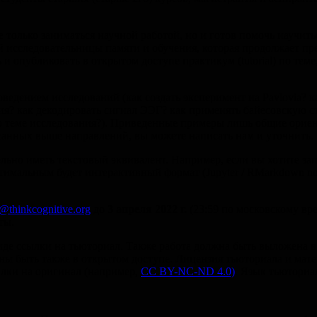
 только заниматься научной работой, но и готов помочь научить
 исследовательницы памяти и обучения, которая продолжает пре
и опубликовать в открытом доступе практикум (tutorial) по тем
оведением исследований (как создать эксперимент на Pavlovia? к
я? как декодировать сигнал ЭЭГ? как применять байесовскую ст
 по теме исследования?). Приведенные примеры лишь общие орие
писанных выше направлений, вы можете написать нам и уточнить.
ьно иметь текстовый эквивалент. Например, если вы хотите зап
имальным будет интерактивный формат (Jupyter / RMarkdown not
e@thinkcognitive.org
до
3 апреля 2022 г.
(23:59 по московскому вр
ты.
е ссылки на тьюториал. Также работа должна быть выложена в отк
ы быть также в открытом доступе. Лицензия тьюториала и мате
ылки на оригинал (например,
CC BY-NC-ND 4.0)
. Язык тьюториа