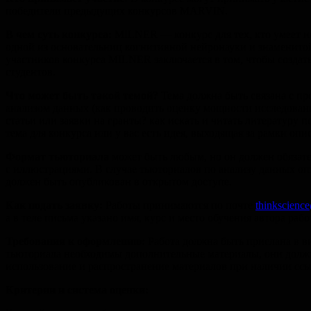
победители предыдущих конкурсов MARVIN.
В чем суть конкурса:
MILNER — конкурс для тех, кто умеет не
одной из основательниц когнитивной нейронауки и знаменитой
участников конкурса MILNER заключается в том, чтобы создать 
студентов.
Что может быть такой темой?
Тема должна быть связана с пр
анализом данных (как проводить оценку мощности исследовани
статьи или заявки на гранты? как искать и читать литературу
тема для конкурса или у вас есть идея, выходящая за рамки о
Формат тьюториала
может быть любым, но он должен обязател
с иллюстрациями. В случае тьюториалов по анализу данных опт
должен быть опубликован в открытом доступе.
Как подать заявку:
Работы принимаются по почте
thinkscienc
а в теле письма указано имя, курс и место обучения автора рабо
Требования к оформлению:
Работа должна быть прислана в вид
тьюториала необходимы дополнительные материалы, они должн
использование и распространение материалов при наличии сс
Критерии и система оценки: