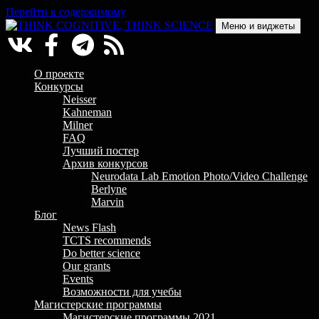
Перейти к содержимому
Меню и виджеты
THINK COGNITIVE, THINK SCIENCE
Научно-образовательный проект в сфере когнитивной науки
О проекте
Конкурсы
Neisser
Kahneman
Milner
FAQ
Лучший постер
Архив конкурсов
Neurodata Lab Emotion Photo/Video Challenge
Berlyne
Marvin
Блог
News Flash
TCTS recommends
Do better science
Our grants
Events
Возможности для учебы
Магистерские программы
Магистерские программы 2021