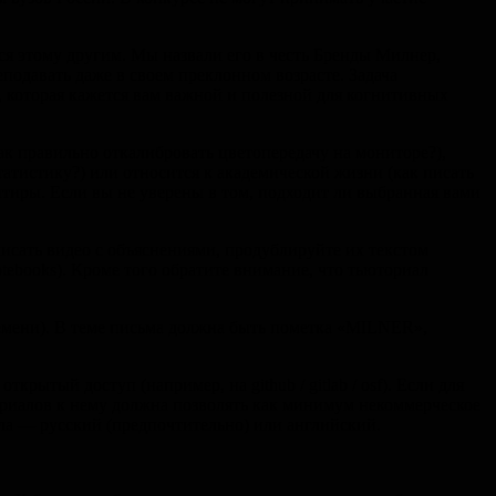
ся этому другим. Мы назвали его в честь Бренды Милнер,
подавать даже в своем преклонном возрасте. Задача
е, которая кажется вам важной и полезной для когнитивных
ак правильно откалибровать цветопередачу на мониторе?),
атистикy?) или относится к академической жизни (как писать
нтиры. Если вы не уверены в том, подходит ли выбранная вами
исать видео с объяснениями, продублируйте их текстом
ebooks). Кроме того обратите внимание, что тьюториал
емени). В теме письма должна быть пометка «MILNER»,
рытый доступ (например, на github / gitlab / osf). Если для
риалов к нему должна позволять как минимум некоммерческое
ла — русский (предпочтительно) или английский.