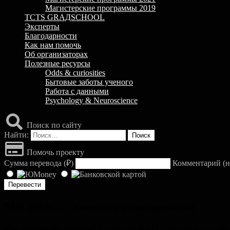
Магистерские программы 2019
TCTS GRАДSCHOOL
Эксперты
Благодарности
Как нам помочь
Об организаторах
Полезные ресурсы
Odds & curiosities
Бытовые заботы ученого
Работа с данными
Psychology & Neuroscience
Поиск по сайту
Найти:
Помочь проекту
Сумма перевода (
₽
)
Комментарий (н
MILNER — конкурс тьюториалов
Кто принимает участие:
В конкурсе могут принимать участие 