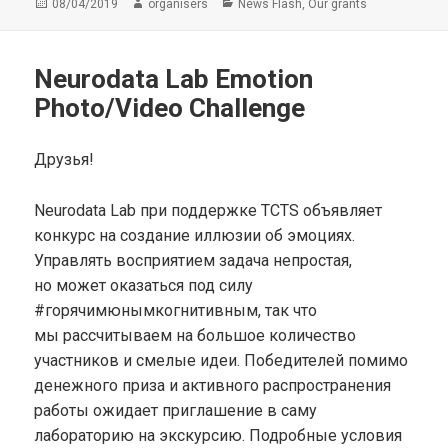
Опубликовано
Автор
Рубрики
,
08/04/2019
organisers
News Flash
Our grants
Neurodata Lab Emotion
Photo/Video Challenge
Друзья!
Neurodata Lab при поддержке TCTS объявляет
конкурс на создание иллюзии об эмоциях.
Управлять восприятием задача непростая,
но может оказаться под силу
#горячимюнымкогнитивным, так что
мы рассчитываем на большое количество
участников и смелые идеи. Победителей помимо
денежного приза и активного распространения
работы ожидает приглашение в саму
лабораторию на экскурсию. Подробные условия