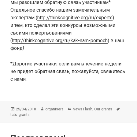
мы разошлем обратную связь участникам*.
Отдельное спасибо нашим замечательным
экспертам (
http://thinkcognitive.org/ru/experts
)
и тем, кто сделал эти конкурсы возможными
своими пожертвованиями
(
http://thinkcognitive.org/ru/kak-nam-pomoch
) в наш
фонд!
*Дорогие участники, если вам в течение недели
не придет обратная связь, пожалуйста, свяжитесь
с нами.
Опубликовано
Автор
Рубрики
Метки
,
25/04/2018
organisers
News Flash
Our grants
tcts_grants