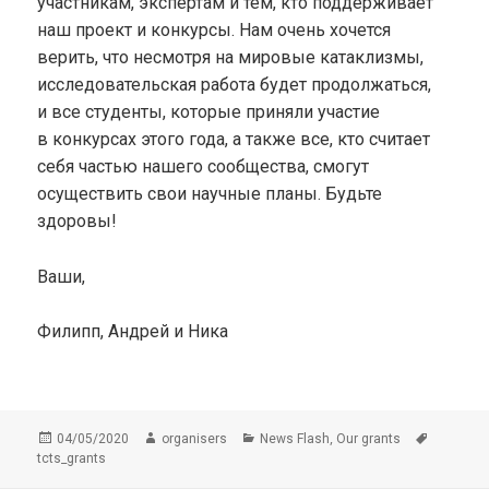
участникам, экспертам и тем, кто поддерживает
наш проект и конкурсы. Нам очень хочется
верить, что несмотря на мировые катаклизмы,
исследовательская работа будет продолжаться,
и все студенты, которые приняли участие
в конкурсах этого года, а также все, кто считает
себя частью нашего сообщества, смогут
осуществить свои научные планы. Будьте
здоровы!
Ваши,
Филипп, Андрей и Ника
Опубликовано
Автор
Рубрики
Метки
,
04/05/2020
organisers
News Flash
Our grants
tcts_grants