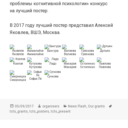
проблемы когнитивной психологии» конкурс
на лучший постер.
В 2017 году лучший постер представил Алексей
Яковлев, ВШЭ, Москва.
Бангура
Дульян
Яковлев
Аммалайнен
Валиева
Грязнова
Козлов
Ладо
Кутузова
Макаров
Остапенко
Павлова
Сучкова
Софья Ле
Смирницкая
Опубликовано
Автор
Рубрики
Метки
,
05/09/2017
organisers
News Flash
Our grants
,
,
tcts_grants
tcts_posters
tcts_present