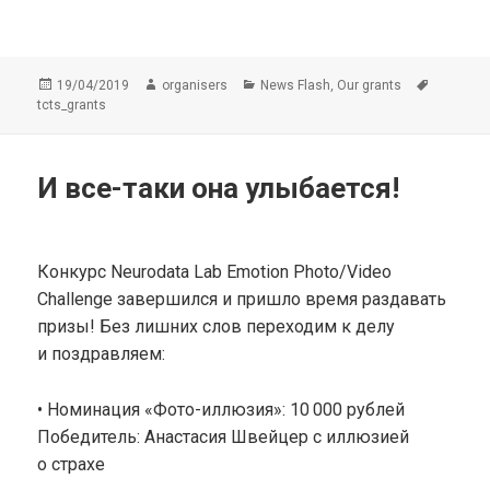
Опубликовано
Автор
Рубрики
Метки
,
19/04/2019
organisers
News Flash
Our grants
tcts_grants
И все-таки она улыбается!
Конкурс Neurodata Lab Emotion Photo/Video
Challenge завершился и пришло время раздавать
призы! Без лишних слов переходим к делу
и поздравляем:
• Номинация «Фото-иллюзия»: 10 000 рублей
Победитель: Анастасия Швейцер с иллюзией
о страхе