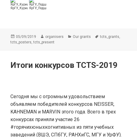
ЯрГУ_Курицын
ЯрГУ_Подшиваленко
Опубликовано
Автор
Рубрики
Метки
,
05/09/2019
organisers
Our grants
tcts_grants
,
tcts_posters
tcts_present
Итоги конкурсов TCTS-2019
Сегодня мы с огромным удовольствием
объявляем победителей конкурсов NEISSER,
KAHNEMAN и MARVIN этого года. Всего в трех
конкурсах приняли участие 26
#горячихюныхкогнитивных из пяти учебных
заведений (ВШЭ, СПбГУ, РАНХиГС, МГУ и УрФУ).