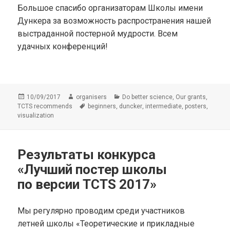
Большое спасибо организаторам Школы имени
Дункера за возможность распространения нашей
выстраданной постерной мудрости. Всем
удачных конференций!
Опубликовано
Автор
Рубрики
,
,
10/09/2017
organisers
Do better science
Our grants
Метки
,
,
,
,
TCTS recommends
beginners
duncker
intermediate
posters
visualization
Результаты конкурса
«Лучший постер школы
по версии TCTS 2017»
Мы регулярно проводим среди участников
летней школы «Теоретические и прикладные