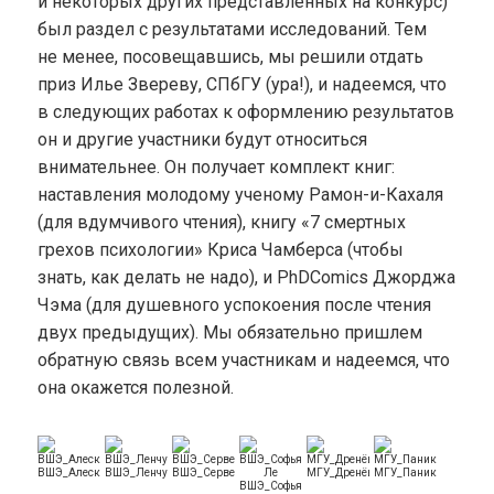
и некоторых других представленных на конкурс)
был раздел с результатами исследований. Тем
не менее, посовещавшись, мы решили отдать
приз Илье Звереву, СПбГУ (ура!), и надеемся, что
в следующих работах к оформлению результатов
он и другие участники будут относиться
внимательнее. Он получает комплект книг:
наставления молодому ученому Рамон-и-Кахаля
(для вдумчивого чтения), книгу «7 смертных
грехов психологии» Криса Чамберса (чтобы
знать, как делать не надо), и PhDComics Джорджа
Чэма (для душевного успокоения после чтения
двух предыдущих). Мы обязательно пришлем
обратную связь всем участникам и надеемся, что
она окажется полезной.
ВШЭ_Алескерова
ВШЭ_Ленчукова
ВШЭ_Серветник
МГУ_Дренёва
МГУ_Паникратова
ВШЭ_Софья