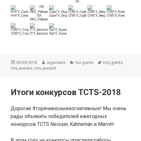
Ле
ННГУ_Сачек
ПИ
СамГУ_Пецева
СПбГУ_Горбатова
СПбГУ_Зверев
СПбГУ_Клеева
РАО_Рябова
СПбГУ_Стародубцев
ТГУ_Белоплотова
ЯрГУ_Ткачева
Опубликовано
Автор
Рубрики
Метки
,
05/09/2018
organisers
Our grants
tcts_grants
,
tcts_posters
tcts_present
Итоги конкурсов TCTS-2018
Дорогие #горячиеюныекогнитивные! Мы очень
рады объявить победителей ежегодных
конкурсов TCTS Neisser, Kahneman и Marvin!
В этом году на конкурсы прислали работы