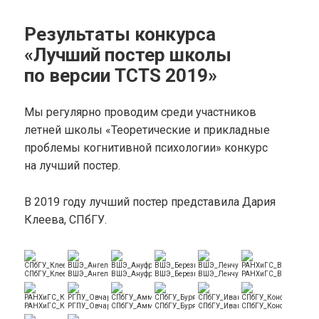
Результаты конкурса
«Лучший постер школы
по версии TCTS 2019»
Мы регулярно проводим среди участников
летней школы «Теоретические и прикладные
проблемы когнитивной психологии» конкурс
на лучший постер.
В 2019 году лучший постер представила Дария
Клеева, СПбГУ.
СПбГУ_Клеева
ВШЭ_Ангельгард
ВШЭ_Ануфриева
ВШЭ_Березнер
ВШЭ_Ленчукова
РАНХиГС_Вязовкина
РАНХиГС_Колачев
РГПУ_Овчарова
СПбГУ_Аммалайнен
СПбГУ_Буряченко
СПбГУ_Иванова
СПбГУ_Константинов