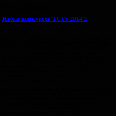
Метка:
kahneman
Итоги конкурсов TCTS 2014.2
Дорогие #горячиеюныекогнитивные!
Сегодня мы подводим итоги второй серии наших конкурсов
NEISSER, KAHNEMAN и NERD. В этот раз мы расширили
географию возможных участников — теперь это не только
студенты-когнитивисты из Санкт-Петербурга, но и их коллеги
из Ярославля и Москвы. Однако с сожалением вынуждены
констатировать, что студентов, готовых представить свои
работы на конкурс, оказалось мало — и среди них нет
ни одного представителя Москвы. Надеемся, что
к следующему разу эта ситуация изменится, а теперь перейдем
к более приятным моментам.
Победителем в номинации NEISSER становится Анастасия
Серова, студентка 1го курса факультета психологии СПбГУ
с эссе «SEE „sleigh“ NOT „slay“». Эксперты отмечают, что
исследования, описанные в присланных на конкурс работах,
лишь с определенной натяжкой можно отнести
к когнитивным. Например, эссе Анастасии посвящено