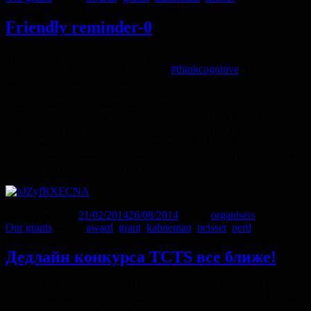
Friendly reminder-0
21 февраля — это 27 февраля минус 6 дней. Что такое
27 февраля? Это дедлайн конкурса
#thinkcognitive
! И вопреки
академическим традициям, переноситься он не будет.
Мы настоятельно советуем не откладывать все на последний
момент, а двигаться к цели постепенно. KAHNEMANы —
вы помните про мотивационное письмо? NERD’ы —
а вы помните про план исследования? NEISSER’ы —
специально для вас на этой неделе мы опубликуем несколько
советов по написанию эссе. Следите за обновлениями!
Опубликовано
21/02/2014
26/08/2014
Автор
organisers
Рубрики
Our grants
Метки
award
,
grant
,
kahneman
,
neisser
,
nerd
Дедлайн конкурса TCTS все ближе!
Между тем, до 27 февраля (дедлайна нашего конкурса)
осталось меньше двух недель. А это значит, что NEISSER’aм
уже пора выбрать тему для эссе и начать продумывать его