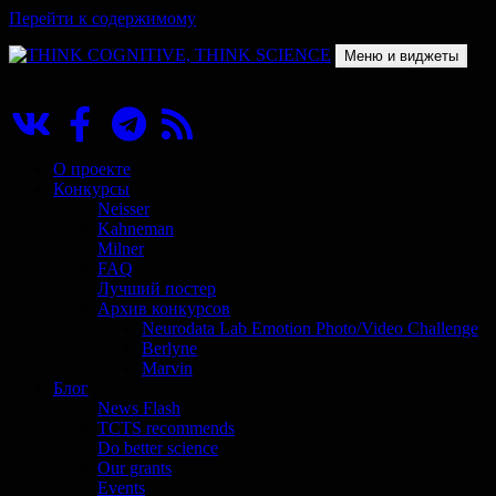
Перейти к содержимому
Меню и виджеты
THINK COGNITIVE, THINK SCIENCE
Научно-образовательный проект в сфере когнитивной науки
О проекте
Конкурсы
Neisser
Kahneman
Milner
FAQ
Лучший постер
Архив конкурсов
Neurodata Lab Emotion Photo/Video Challenge
Berlyne
Marvin
Блог
News Flash
TCTS recommends
Do better science
Our grants
Events