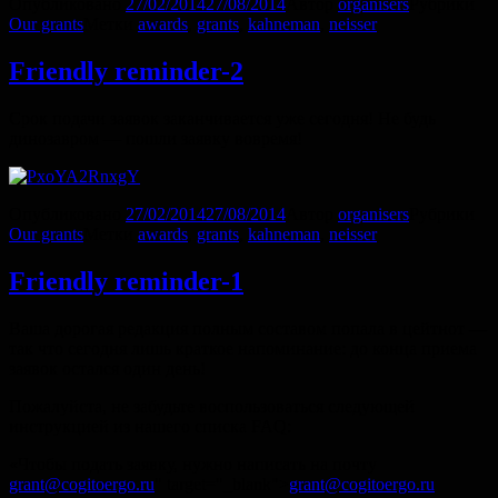
Опубликовано
27/02/2014
27/08/2014
Автор
organisers
Рубрики
Our grants
Метки
awards
,
grants
,
kahneman
,
neisser
Friendly reminder-2
Срок подачи заявок заканчивается уже сегодня! Не будь
динозавром — пошли заявку вовремя!
Опубликовано
27/02/2014
27/08/2014
Автор
organisers
Рубрики
Our grants
Метки
awards
,
grants
,
kahneman
,
neisser
Friendly reminder-1
Ваша дорогая редакция полным составом попала в цейтнот —
так что сегодня лишь краткое напоминание: до конца приема
заявок остался один день!
Пожалуйста, не забудьте воспользоваться следующей
инструкцией из нашего списка FAQ:
«Чтобы подать заявку, нужно написать на почту
grant@cogitoergo.ru
" target="_blank">
grant@cogitoergo.ru