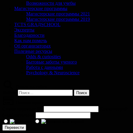
Возможности для учебы
Магистерские программы
Магистерские программы 2021
Магистерские программы 2019
TCTS GRАДSCHOOL
Эксперты
Благодарности
Как нам помочь
Об организаторах
Полезные ресурсы
Odds & curiosities
Бытовые заботы ученого
Работа с данными
Psychology & Neuroscience
Поиск по сайту
Найти:
Помочь проекту
Сумма перевода (
₽
)
Комментарий
(необязательно)