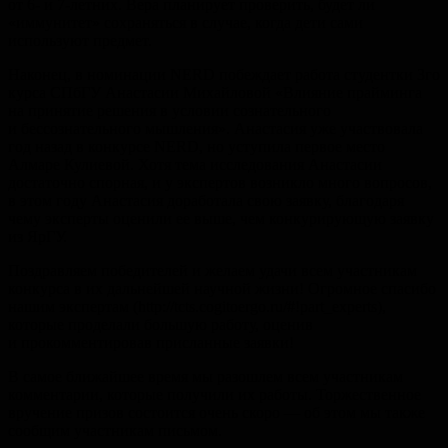
от 6- и 7-летних. Вера планирует проверить, будет ли
«иммунитет» сохраняться в случае, когда дети сами
используют предмет.
Наконец, в номинации NERD побеждает работа студентки 3го
курса СПбГУ Анастасии Михайловой «Влияние прайминга
на принятие решения в условии сознательного
и бессознательного мышления». Анастасия уже участвовала
год назад в конкурсе NERD, но уступила первое место
Алмаре Кулиевой. Хотя тема исследования Анастасии
достаточно спорная, и у экспертов возникло много вопросов,
в этом году Анастасия доработала свою заявку, благодаря
чему эксперты оценили ее выше, чем конкурирующую заявку
из ЯрГУ.
Поздравляем победителей и желаем удачи всем участникам
конкурса в их дальнейшей научной жизни! Огромное спасибо
нашим экспертам (http://tcts.cogitoergo.ru/#!part_experts),
которые проделали большую работу, оценив
и прокомментировав присланные заявки!
В самое ближайшее время мы разошлем всем участникам
комментарии, которые получили их работы. Торжественное
вручение призов состоится очень скоро — об этом мы также
сообщим участникам письмом.