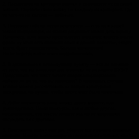
2. Посмотрите на критерии оценки и соотнесите их со своей
заявкой. Оцените свою заявку по каждому из критериев. Где-
то чего-то не хватает — добавьте.
3. Поставьте себя на место рецензента — есть ли в вашей
заявке информация, на основе рецензент может дать оценку.
Например, если заявка предполагает описание вашего опыта,
фразы «у меня есть большой опыт в данной области», скорее
всего, будет недостаточно. Больше конкретики!
Но не перегружайте текст подробностями.
3. В дополнение к предыдущему пункту — все ли понятно
из того, что вы написали для человека не из вашего ВУЗа?
Представьте, что текст читает американец/марсианин —
поймет ли он то, что вы написали? В некоторых случаях
вполне можно рассчитывать на общий культурный
background, но лучше, чтобы таких мест было поменьше.
4. Дайте посмотреть вашу заявку другу, коллеге, или
руководителю. Наши конкурсы, как и любые другие,
предполагают, что тексты пишете вы. но не запрещают
обсуждать их с другими.
5. Проглядите заявку еще раз, уберите все излишне сложные
обороты. Иногда начинающие исследователи считают, что чем