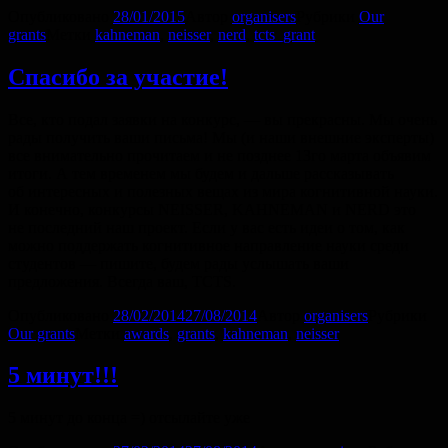
Опубликовано
28/01/2015
Автор
organisers
Рубрики
Our
grants
Метки
kahneman
,
neisser
,
nerd
,
tcts_grant
Cпасибо за участие!
Все, кто подал заявки на конкурс, — вы прекрасны. Мы очень
рады получить ваши письма! Мы (и наши внешние эксперты)
все внимательно прочитаем и не позднее 13го марта объявим
итоги. А тем временем мы будем и дальше рассказывать
об интересных и полезных вещах из мира когнитивной науки.
И конечно, конкурсы NEISSER, KAHNEMAN и NERD это
не последний наш проект. Если у вас есть идеи о том, как
можно поддержать когнитивное направление науки среди
студентов — пишите, будем рады услышать ваши
предложения. Всегда ваш, TCTS.
Опубликовано
28/02/2014
27/08/2014
Автор
organisers
Рубрики
Our grants
Метки
awards
,
grants
,
kahneman
,
neisser
5 минут!!!
5 минут до конца =) отсылайте уже