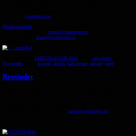
структуру, KAHNEMAN’ам — приступить к описанию своего
проекта, а NERD’ам — погрузиться в код. Подробности
читайте на
cogitoergo.ru
#thinkcognitive
желает всем удачи! Возникающие вопросы
можно направлять на
grant@cogitoergo.ru
"
target="_blank">
grant@cogitoergo.ru
или оставлять прямо здесь.
Опубликовано
14/02/2014
26/08/2014
Автор
organisers
Рубрики
Our grants
Метки
awards
,
grants
,
kahneman
,
neisser
,
nerd
Reminder
Теперь, когда ЗПШ за плечами, мы не можем не напомнить —
до окончания подачи заявок на конкурс #thinkcognitive
осталось всего 3 недели! Пора определиться, какую
номинацию вы будете штурмовать, и начать готовиться. Все
вопросы мы ждем здесь или на
grant@cogitoergo.ru
Помни, 27 февраля настанет скорее, чем ты думаешь!