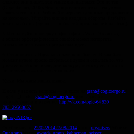
сложнее они пишут, тем умнее они выглядят. Это не так
(Oppenheimer, 2006). Чем проще написан текст, тем умнее
кажется его автор. Разбивайте чересчур длинные предложения
на несколько. Убирайте лишние вводные обороты. Разбейте
текст на абзацы (лучше — не более 5 предложений на абзац).
5. Используйте проверку орфографии в Word. Это легко,
а обилие орфографических ошибок может испортить
впечатление от самых прекрасных идей.
6. Остановитесь. Идеальных заявок не бывает. В какой-то
момент нужно просто собраться с духом и отослать то, что
у вас есть. Это не последний конкурс, поэтому если что-то
не получится — ничего страшного.
Удачи. Мы ждем ваших заявок.
И если у вас есть вопросы — пишите на
grant@cogitoergo.ru
"
target="_blank">
grant@cogitoergo.ru
или задавайте
их в обсуждении в группе (
http://vk.com/topic-64 839
783_29568657
).
Опубликовано
25/02/2014
27/08/2014
Автор
organisers
Рубрики
Our grants
Метки
awards
,
grants
,
kahneman
,
neisser