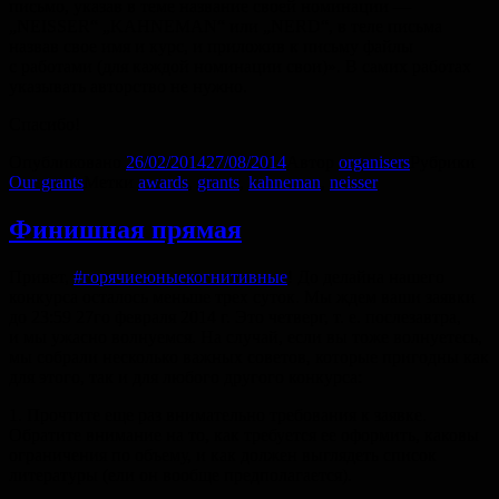
письмо, указав в теме название своей номинации —
„NEISSER“ „KAHNEMAN“ или „NERD“, в теле письма
назвав свое имя и курс, и приложив к письму файлы
с работами (для каждой номинации свои)». В самих работах
указывать авторство не нужно.
Спасибо!
Опубликовано
26/02/2014
27/08/2014
Автор
organisers
Рубрики
Our grants
Метки
awards
,
grants
,
kahneman
,
neisser
Финишная прямая
Привет,
#горячиеюныекогнитивные
! До делайна нашего
конкурса осталось меньше трех суток. Мы ждем ваши заявки
до 23:59 27го февраля 2014 г. Это четверг,
т. е.
послезавтра,
и мы ужасно волнуемся. На случай, если вы тоже волнуетесь,
мы собрали несколько важных советов, которые пригодны как
для этого, так и для любого другого конкурса:
1. Прочтите еще раз внимательно требования к заявке.
Обратите внимание на то, как требуется ее оформить, каковы
ограничения по объему, и как должен выглядеть список
литературы (ели он вообще предполагается).