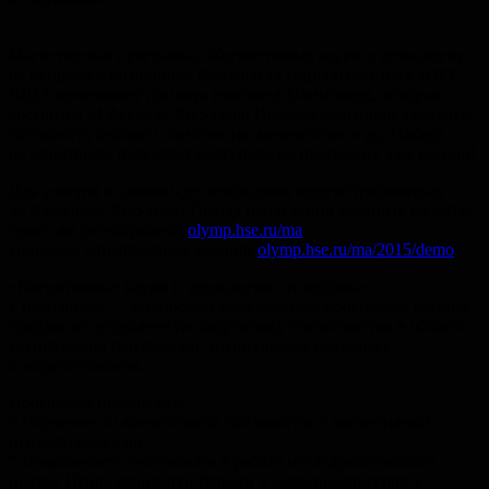
------------------
Магистерская программа «Когнитивные науки и технологии:
от нейрона к познанию» Факультета социальных наук НИУ
ВШЭ приглашает принять участие в Олимпиаде, которая
состоится 14 февраля 2015 года! Целевая аудитория: студенты
психологи, биологи, лингвисты, математики и др. Победа
на олимпиаде позволяет поступить на программу уже весной!
Для участия в олимпиаде необходимо зарегистрироваться
до 9 февраля 2015 года! Города проведения уточните на сайте
(здесь же регистрация):
olymp.hse.ru/ma
Примеры олимпиадных заданий
olymp.hse.ru/ma/2015/demo
«Когнитивные науки и технологии: от нейрона
к познанию» — полностью англоязычная программа, которая
предлагает углубленную подготовку специалистов в области
когнитивной психологии, когнитивных нейронаук
и моделирования.
Программа предлагает:
* Обучение по когнитивной психологии и когнитивной
психофизиологии
* Возможность участвовать в работе исследовательского
центра Нейроэкономики (http://www.hse.ru/cdm-centre/),