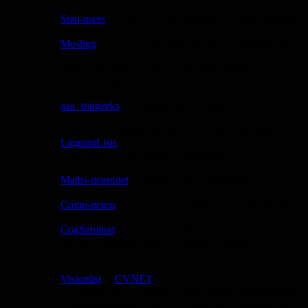
Ф:
Stan-users
— для тех, кто занимается байесовским
анализом и использует Stan
Mosling
— группа для лингвистов, информация
о конференциях, докладах, можно спросить какую-
нибудь статью или консультацию коллег
по спорному вопросу (после первого ответа
переписку следует переводить в приват)
aaa_statgeeks
— сообщество питерских
и московских психологов, где можно спросить
совета по анализу данных. Не очень активно.
LinguistLists
— логово лингвистов, но временами
встречаются материалы, связанные
с psycholinguistics
Maths-neuronet
— материалы, связанные
с computational neuroscience
Comp-neuro
— еще один дайджест по computational
neuroscience
CogSeminar
— рассылка Московского семинара
по когнитивной науке, в первую очередь,
информация о докладах
Н:
Visionlist
&
CVNET
— основные рассылки
в сообществе исследователей зрения. Информация
о конференциях, курсах, вакансиях. Содержание