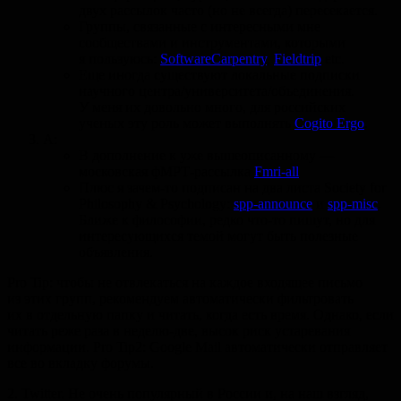
двух рассылок часто (но не всегда) пересекается.
Группы, связанные с интересными мне
сообществами и инструментами, которыми
я пользуюсь:
SoftwareCarpentry
,
Fieldtrip
etc.
Еще иногда существуют локальные подписки
научного центра/университета/объединения.
У меня их довольно много, для российских
ученых эту роль может выполнять
Cogito Ergo
.
А:
В дополнение к уже вышеописанному —
московская фМРТ-рассылка
Fmri-all
Плюс я зачем-то подписан на два листа Society for
Philosophy & Psychology:
spp-announce
и
spp-misc
.
Ближе к философии, редко что-то пишут, но для
интересующихся темой могут быть полезные
объявления.
Pro Tip: чтобы не отвлекаться на каждое входящее письмо
из этих групп, рекомендуем автоматически фильтровать
их в отдельную папку и читать, когда есть время. Однако, если
читать реже раза в неделю-две, высок риск устаревания
информации. Pro Tip2: Google Mail автоматически отправляет
все во вкладку форумы.
2. Twitter. Не очень популярный в России и, на наш взгляд,