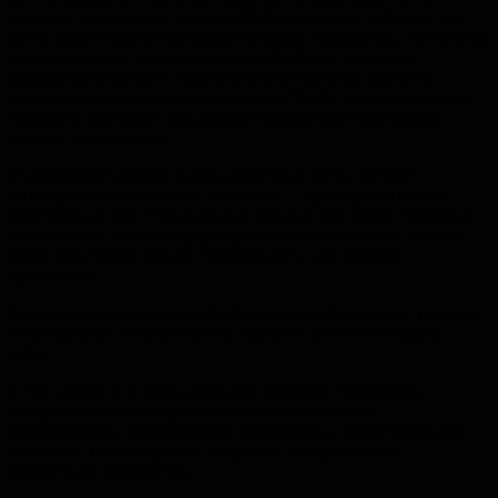
третьих, окунувшись в научный Интернет, вы поймете, что
вы не одни в своих исследовательских страданиях, что вполне
поддерживает в трудную минуту. В общем, мы очень
рекомендуем найти и подписаться на научные новости,
соответствующие вашим интересам. Чтобы показать, как это
примерно выглядит, мы решили поделиться некоторыми
своими подписками.
В настоящий момент наши новостные ленты состоят
из следующих элементов (в списке — примеры из наших
подписок, не все, только самые важные или яркие примеры).
Естественно, поток информации большой, поэтому многие
вещи получается только пролистывать или вообще
пропускать.
Социальные сети плохо обрабатывают гиперссылки, поэтому
полноценный список ссылок смотрите в посте на нашем
сайте.
1. Гугл-группы и email-рассылки (listservs). Посвящены
распространению информации о конференциях,
мероприятиях, магистерских программах и PhD/Postdoc/job-
позициях, и обсуждению вопросов, интересующих
конкретное сообщество.