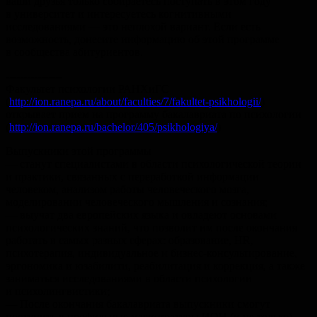
ваши друзья только собираетесь поступать в этом году
в университет и интересуетесь когнитивными
исследованиями — это неплохой вариант. Если есть
возможность, донесите информацию об этой программе
в сообщества абитуриентов.
----------------
Факультет психологии РАНХиГС
(
http://ion.ranepa.ru/about/faculties/7/fakultet-psikhologii/
)
открывает прием на программу бакалавриата по психологии
(
http://ion.ranepa.ru/bachelor/405/psikhologiya/
)
Выпускники этой программы
— станут специалистами в области психологической теории
и практики, связанных с переработкой информации
человеком, анализом работы человеческого мозга,
моделировании человеческого мышления и сознания;
— выучат два европейских языка и овладеют основами
психологических знаний, что позволит им после окончания
работать в самых разных сферах: образование, HR,
психотерапия, индивидуальное и бизнес-консультирование,
эргономика и юзабилити, реабилитация и коррекция, а также
заниматься исследованиями в области психологии
и психолингвистики;
— После окончания бакалавриата выпускники смогут
поступить в профильные магистратуры ИОН (и не только),