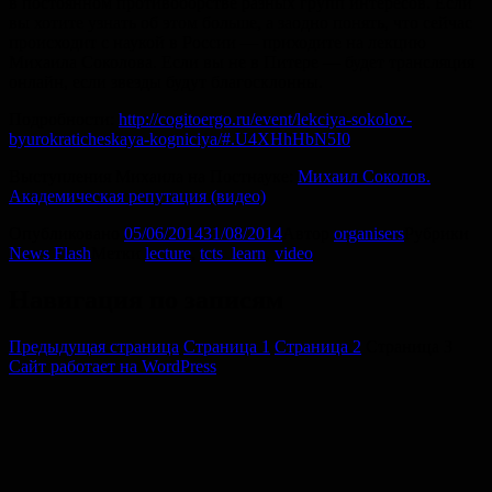
в постоянном противоборстве разных групп интересов. Если
вы хотите узнать об этом больше, а заодно понять, что сейчас
происходит с наукой в России — приходите на лекцию
Михаила Соколова. Если вы не в Питере — будет трансляция
онлайн, если звезды будут благосклонны.
Подробности:
http://cogitoergo.ru/event/lekciya-sokolov-
byurokraticheskaya-kogniciya/#.U4XHhHbN5I0
Выступления Михаила на Постнауке:
Михаил Соколов.
Академическая репутация (видео)
Опубликовано
05/06/2014
31/08/2014
Автор
organisers
Рубрики
News Flash
Метки
lecture
,
tcts_learn
,
video
Навигация по записям
Предыдущая страница
Страница
1
Страница
2
Страница
3
Сайт работает на WordPress