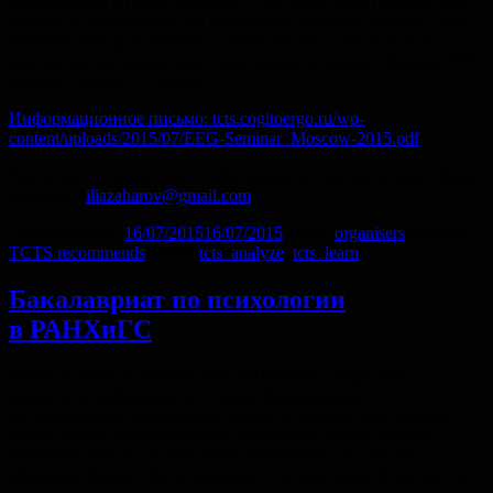
прикреплено к посту. Вкратце — вас ждут пять полных дней
лекций и практикумов по различным аспектам анализа ЭЭГ,
включая методв вызванных потенциалов, спектральный
анализ, метод независимых компонент и работу с базами ЭЭГ-
данных. Короче — круто!
Информационное письмо:
tcts.cogitoergo.ru/wp-
content/uploads/2015/07/EEG-Seminar_Moscow-2015.pdf
Число мест ограничено, чтобы принять участие пишите Илье
Захарову (
iliazaharov@gmail.com
).
Опубликовано
16/07/2015
16/07/2015
Автор
organisers
Рубрики
TCTS recommends
Метки
tcts_analyze
,
tcts_learn
Бакалавриат по психологии
в РАНХиГС
Наши коллеги из московского РАНХиГС попросили
разместить информацию о новом бакалавриате
по психологии. Обычно мы такого не делаем, но в данном
случае среди преподавателей программы много хорошо
знакомых нам исследователей-когнитивистов, так что
обучение обещает быть хорошим и интересным. Если вы или