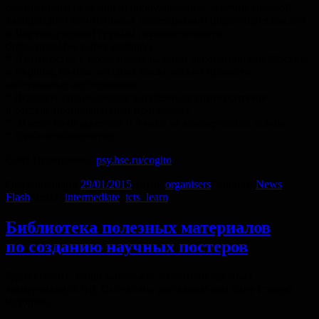
оснащенного передовым оборудованием, Научно-учебной
лаборатории когнитивных исследований (http://cogres.hse.ru/)
и Научно-учебной группы психофизиологии
(http://social.hse.ru/psy/cognpp/).
* Партнерство с исследовательскими лабораториями Москвы
и Европы, на базе которых также можно провести
собственные исследования
* Ведущих специалистов зарубежных университетов
в составе преподавателей программы
* 20 мест на бюджетной и 5 мест на коммерческой основе
* Удобное общежитие
Сайт Программы:
psy.hse.ru/cogito
Опубликовано
29/01/2015
Автор
organisers
Рубрики
News
Flash
Метки
intermediate
,
tcts_learn
Библиотека полезных материалов
по созданию научных постеров
Здравствуйте, наши маленькие любители научных
коммуникаций (ц). Сейчас мы расскажем вам одну старую
историю.