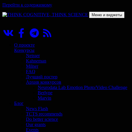
Перейти к содержимому
Меню и виджеты
THINK COGNITIVE, THINK SCIENCE
Научно-образовательный проект в сфере когнитивной науки
О проекте
Конкурсы
Neisser
Kahneman
Milner
FAQ
Лучший постер
Архив конкурсов
Neurodata Lab Emotion Photo/Video Challenge
Berlyne
Marvin
Блог
News Flash
TCTS recommends
Do better science
Our grants
Events