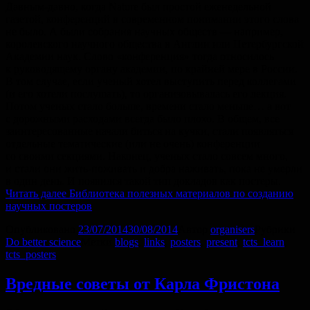
Давным-давно, когда Nature был простой еженедельной
газетой, конференций в современном понимании этого слова
не было. А были собрания научных обществ — например,
королевского научного общества в Англии или Петербургской
Академии наук. Слово «конференция» тогда относилось
к руководящему органу академии, по крайней мере в России.
В том случае, если ученый хотел выступить перед коллегами
(и его хотели послушать), то организовывалась его лекция.
Потом ученых стало больше, времени стало меньше… а вот
с дорожными расходами всегда было плохо. В общем, все
заинтересованные начали биться на кучки, стали появляться
отдельные тематические (или не очень) конференции
со своими секциями. Наконец, ученых стало совсем много,
и стали они жить-поживать и добра наживать, пока не умерли
в один день. И появился такой тип докладов как постеры.
Читать далее
Библиотека полезных материалов по созданию
научных постеров
Опубликовано
23/07/2014
30/08/2014
Автор
organisers
Рубрики
Do better science
Метки
blogs
,
links
,
posters
,
present
,
tcts_learn
,
tcts_posters
Вредные советы от Карла Фристона