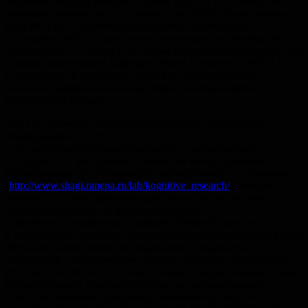
академия государственной службы или РАГС). Сейчас все
несколько поменялось — в рамках института общественных
наук РАНХиГС сначала собрали много адекватных
исследователей — социологов, антропологов, лингвистов,
психологов, — а потом и на самом факультете руководить стал
бывший заведующий кафедрой общей психологии РГГУ, В. Ф.
Спиридонов. В результате там сейчас есть небольшая,
но весьма адекватная команда людей, занимающихся
когнитивной наукой.
Это все преамбула, теперь конкретнее про аспирантуру.
Информация от РАНХиГС:
«Это исследовательская аспирантура с когнитивным
по предмету и экспериментальным по методу уклоном.
Организована при Лаборатории когнитивных исследований
(
http://www.shagi.ranepa.ru/lab/kognitive_research/
), которая
занимается самым широким кругом тем: от механизмов
зрительного поиска до решения сложных
слабоструктурированных проблем. Учебный процесс
в аспирантуре „заточен“ на подготовку исследователей: курсы
Методов планирования исследований, продвинутых
матметодов, академического письма (где будут учить писать
русские и английские статьи), а также содержательные курсы
по когнитивной тематике и научно-исследовательские
семинары позволят придумать, реализовать и защитить