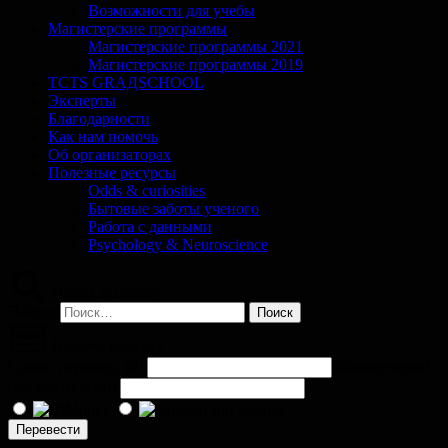
Возможности для учебы
Магистерские программы
Магистерские программы 2021
Магистерские программы 2019
TCTS GRАДSCHOOL
Эксперты
Благодарности
Как нам помочь
Об организаторах
Полезные ресурсы
Odds & curiosities
Бытовые заботы ученого
Работа с данными
Psychology & Neuroscience
Поиск по сайту
Найти:
Помочь проекту
Сумма перевода (
₽
)
Комментарий
(необязательно)