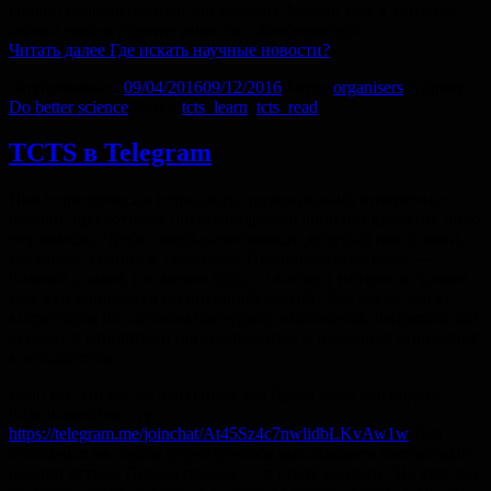
сильно недооцененный инструмент. Между тем, в твиттере
можно читать горячие новости с конференций
Читать далее
Где искать научные новости?
Опубликовано
09/04/2016
09/12/2016
Автор
organisers
Рубрики
Do better science
Метки
tcts_learn
,
tcts_read
TCTS в Telegram
Нам периодически попадаются потенциально интересные
ссылки, про которые писать подробно либо нет времени, либо
нет смысла. Чтобы иметь возможность делиться ими с вами,
мы завели группу в Телеграме. Предупреждаем сразу —
помимо ссылок там много флуда и контент интересен только
тем, кто занимается когнитивной наукой. Там также могут
встретиться не слишком цензурные выражения, неприкрытый
скепсис в отношении поп-психологии и циничное отношение
к авторитетам.
Если все это вас не отпугнуло, мы будем рады вас видеть,
подписывайтесь тут:
https://telegram.me/joinchat/At45Sz4c7nwlidbLKvAw1w
Для
остальных мы будем периодически выкладывать интересные
ссылки оттуда. Первая порция — в посте на сайте. На этот раз