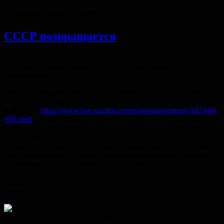
Метка:
tcts_learn
СССР возвращается
СССР возвращается! И нет, это мы не про итоги выборов
и не про создание министерства государственной
безопасности.
Это про конференцию СССР (Communication, Computation, and
Cognitive Processes), которая в третий раз проводится ВШЭ
в Москве (
https://www.hse.ru/cdm-centre/announcements/182 684
998.html
). В этот раз она будет с 28 по 29 сентября, в рамках
программы конференции — масса интересных докладов
российских и зарубежных ученых на тему внимания, памяти,
принятия решений, как на уровне поведения, на и на уровне
нейрофизиологии. Пожалуй, это одно из немногих стоящих
когнитивных мероприятий в России, так что не пропустите.
Обратите внимание — для участия требуется регистрация,
подробности и программа конференции на сайте по ссылке
выше.