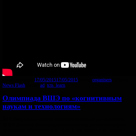
Опубликовано
17/05/2015
17/05/2015
Автор
organisers
Рубрики
News Flash
Метки
ad
,
tcts_learn
Олимпиада ВШЭ по «когнитивным
наукам и технологиям»
До 9 февраля вы можете зарегистрироваться на олимпиаду
ВШЭ, дающую бонусы при поступлении на магистерскую
программу «Когнитивные науки и технологии: от нейрона
к познанию».