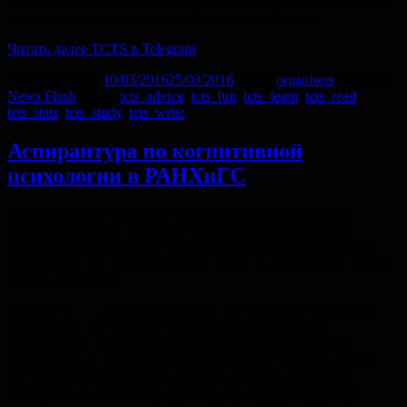
их очень много, это все за вторую половину февраля. Потом
постараемся постить более маленькими порциями.
Читать далее
TCTS в Telegram
Опубликовано
10/03/2016
25/03/2016
Автор
organisers
Рубрики
News Flash
Метки
tcts_advice
,
tcts_fun
,
tcts_learn
,
tcts_read
,
tcts_stats
,
tcts_study
,
tcts_write
Аспирантура по когнитивной
психологии в РАНХиГС
Для тех, кто все еще ищет себе место для продолжения
образования после магистратуры, есть хорошая новость —
в московском РАНХиГС есть аспирантура по когнитивной
психологии, где есть бюджетные места, и куда все еще можно
подать документы.
РАНХиГС — странное заведение. До недавнего прошлого
психология там была представлена исключительно
акмеологами, прославившимися большим количеством
проплаченных защит (желающие могут посмотреть список
достоверно определенных случаев на сайте диссернета,
РАНХИГС до недавнего времени назывался Российская