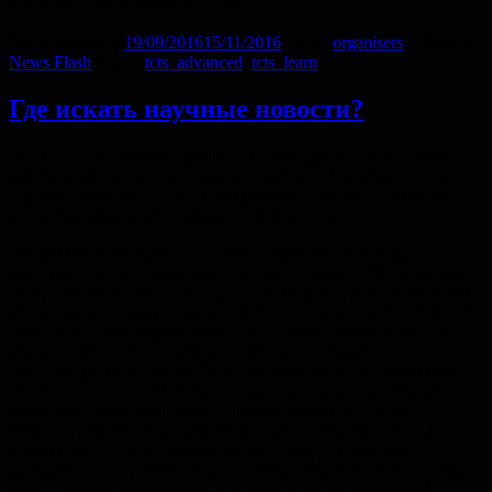
Опубликовано
19/09/2016
15/11/2016
Автор
organisers
Рубрики
News Flash
Метки
tcts_advanced
,
tcts_learn
Где искать научные новости?
*Для тех, кто недавно пришел, а также для тех, кто давно
с нами, но внезапно озаботился проблемой формирования
научной новостной ленты, мы решили поднять и дописать/
переписать один из наших ранних материалов*.
Ни для кого не секрет, что чтение научной литературы —
один из основных видов деятельности ученых. Когда-то для
того, чтобы оставаться в курсе всех текущих дел, достаточно
было получать пару журналов в месяц, но эти времена давно
прошли. Сначала журналов стало больше, потом они стали
электронными, а вскоре научная информация проникла
и в более разнообразные Интернет-каналы. Следить за всем
этим потоком стоит по-разным причинам. Во-первых, даже
в консервативном варианте, просматривать последние
выпуски журналов своей отрасли нужно всем ученым. Во-
вторых, блоги и Твиттер позволяют «подслушивать»
дискуссии и учиться анализировать информацию. Вы же не
хотите узнавать о научных новостях от журналистов? В-