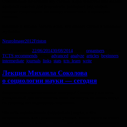
Обязательно почитайте эту статью. Карл Фристон под видом
вредных советов для рецензента разбирает ряд мифов,
которые существуют по поводу статистики и проверки
гипотез.
Полезно и весьма. Читать всем, кто подает статьи в западные
журналы.
NeuroImage2012Friston
Опубликовано
22/06/2014
30/08/2014
Автор
organisers
Рубрики
TCTS recommends
Метки
advanced
,
analyze
,
articles
,
beginners
,
intermediate
,
journals
,
links
,
stats
,
tcts_learn
,
write
Лекция Михаила Соколова
о социологии науки — сегодня
#горячиеюныекогнитивные питерцы! Сегодня у вас есть
уникальный для психологов шанс взглянуть на жизнь науки
со стороны исследователя-социолога.
Что есть «правильная» («здоровая») наука, а что —
неправильная, как сравнивать ученых, какие проекты стоит
поддерживать, а какие — нет, — все эти вопросы решаются