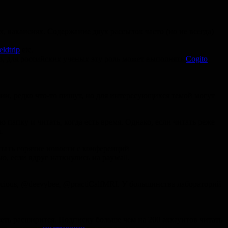
 вакансиях. Содержание двух рассылок часто (но не всегда)
eldtrip
etc.
о, для российских ученых эту роль может выполнять
Cogito
ии, редко что-то пишут, но для интересующихся темой могут
 папку и читать, когда есть время. Однако, если читать реже
.
итать горячие новости с конференций
, если вдруг наткнулись на paywall.
scious, @deevybee, @practiCalfMRI. У большинства лабораторий
сеть расширится. Подписку больше чем на 200 аккаунтов читать