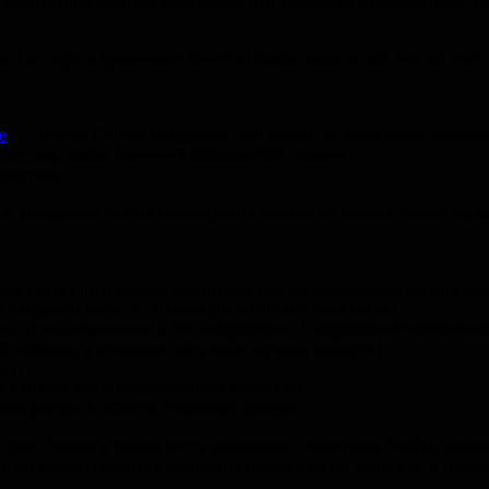
 можно пользоваться хештегами, что удобно на конференциях. 
о мусора, и временами хочется подписаться на все, что на глаза
e
— Andrew Gelman (создатель Stan и один из апологетов бисов
атистик, также замечен в байесовской схизме)
атистике
ся. Интересно читать рассуждения ученых на разных этапах карь
огда пишет интересные аналитические расследования, секция ко
открытой науке и об исследовательских практиках)
м об исследованиях в его лаборатории, computational neuroscienc
 Стаффорд, в основном обсуждая научные новости)
an)
х сложностях и нейронаучных новостях)
упная фигура в области открытых данных)
ации блогов в одном месте (например, rss-читалка feedly), одна
 нет, но можно почитать абстракты новых статей. Впрочем, в после