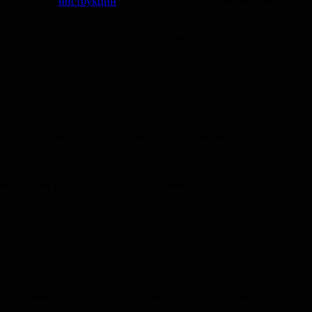
Есть хорошие
инструкции
по пользованию академическим
 попадется. Тем не менее, в какой-то момент количество
ой баесовщины)
еры и из разных областей. Плюс, чтение связных текстов
мментариев также бывает информативна)
e)
ко также можно подписаться на rss-ленты журналов
днее время почти все из rss-подписок попадает в твиттер или