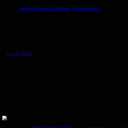
Ф:
Behavior Research Methods
,
Psychometrika
, но, в целом,
Н: я просматриваю через rss (помимо блогов) названия ста
Current Biology, Journal of Neuroscience. Узкоспециализи
внимания.
5. Собственно, подписки на уведомления от журналов. Все жур
Стандартные — уведомления об онлайн-публикациях и уведомлен
интересные статьи.
6.
Google Alerts
. Инструмент для целенаправленного поиска ста
и проиндексируется статья, в которой встречаются заданные кл
в неделю. В принципе, такие подписки на ключевые слова сущес
Pro Tip: При указании наборов ключевых слов главное не перест
просматривать все полученное.
7. Соцсети. Ученые по разному ведут свои страницы в соцсетях
в соцсетях — поищите интересных вам исследователей. Если в
8. Telegram. Один из самых новых, наряду со slack, мессенджер
и обмен интересной информацией (часто — полученной из опис
Опубликовано
09/04/2016
09/12/2016
Автор
organisers
Рубрики
Do