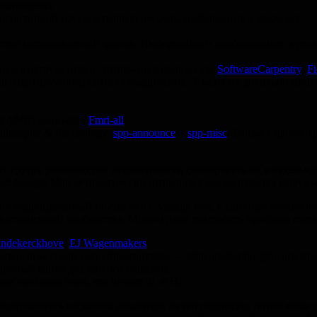
euroscience
гнитивной науке, в первую очередь, информация о докладах
ве исследователей зрения. Информация о конференциях, курсах,
ми и инструментами, которыми я пользуюсь:
SoftwareCarpentry
,
Fi
го центра/университета/объединения. У меня их довольно мног
ая фМРТ-рассылка
Fmri-all
hilosophy & Psychology:
spp-announce
и
spp-misc
. Ближе к философ
их групп, рекомендуем автоматически фильтровать их в отдельную
p2: Google Mail автоматически отправляет все во вкладку форумы
ильно недооцененный инструмент. Между тем, в твиттере можно ч
едставителей сообщества. Можно даже попросить прислать статью
andekerckhove
,
EJ Wagenmakers
егаперсоны среди когнейро-твиттера — @neuroskeptic, @neurocon
удобный канал для живого общения.
ом это смесь того, что читает Ф. и Н.
подпишитесь несколько аккаунтов из его подписки, потом ваша 