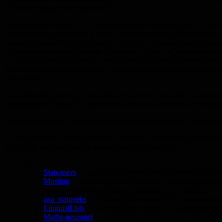
из наших ранних материалов*.
Ни для кого не секрет, что чтение научной литературы — один 
получать пару журналов в месяц, но эти времена давно прошли
разнообразные Интернет-каналы. Следить за всем этим потоко
отрасли нужно всем ученым. Во-вторых, блоги и Твиттер позв
от журналистов? В-третьих, окунувшись в научный Интернет, в
мы очень рекомендуем найти и подписаться на научные новост
подписками.
В настоящий момент наши новостные ленты состоят из следующ
информации большой, поэтому многие вещи получается только
Социальные сети плохо обрабатывают гиперссылки, поэтому п
1. Гугл-группы и email-рассылки (listservs). Посвящены расп
вопросов, интересующих конкретное сообщество.
Ф:
Stan-users
— для тех, кто занимается байесовским ан
Mosling
— группа для лингвистов, информация о ко
ответа переписку следует переводить в приват)
aaa_statgeeks
— сообщество питерских и московских 
LinguistLists
— логово лингвистов, но временами встр
Maths-neuronet
— материалы, связанные с computation