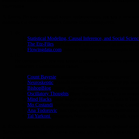
становится сложно. Помимо собственно подписок на аккаунты,
твиттером.
3. Блоги. Весьма спорный канал информации, так как в нем мног
полезных и отслеживаемых блогов стабилизируется.
Ф:
Statistical Modeling, Causal Inference, and Social Scienc
The Etz-Files
— Alexander Etz (молодой да ранний ст
Flowingdata.com
, блог и портал о визуализации и ст
Н:
Не соглашусь с тем что канал спорный, мне очень нравит
помогает с написанием своих.
Сount Bayesie
(содержание понятно из названия)
Neuroskeptic
(самый известный нейроблог (г)ер, ин
BishopBlog
(проф. Дороти Бишоп — много пишет об 
Oscillatory Thoughts
(блог Бредли Войтека, в основно
Mind Hacks
(блог ведут психологи Воан Белл и Том
Mo Costandi
(нейрофилософский блог на базе Guardi
Ana Todorovic
(постдок, пишет об исследовательски
Tal Yarkoni
(создатель NeuroVault и NeuroSynth, кр
4. RSS-подписки. В определенной мере это просто формат агрег
Springer/Elsevier/Sage. К самим статьям доступа, как правило,
в другие каналы.