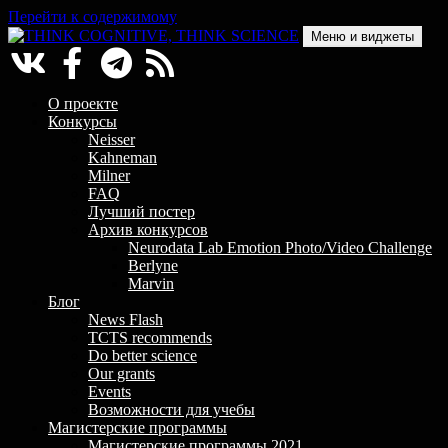
Перейти к содержимому
Меню и виджеты
THINK COGNITIVE, THINK SCIENCE
Научно-образовательный проект в сфере когнитивной науки
О проекте
Конкурсы
Neisser
Kahneman
Milner
FAQ
Лучший постер
Архив конкурсов
Neurodata Lab Emotion Photo/Video Challenge
Berlyne
Marvin
Блог
News Flash
TCTS recommends
Do better science
Our grants
Events
Возможности для учебы
Магистерские программы
Магистерские программы 2021