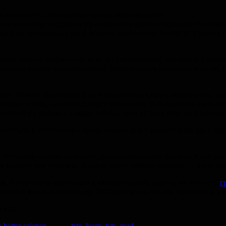
 в последний год перестал читать свою rss-ленту
тей и иногда абстракты из «больших» журналов: Nature Neuroscienc
рованные журналы из моей области (например, Journal of Vision)
налы имеют опцию подписки на уведомления, обычно это называе
ия о выходе нового номера. Удобно иметь подписку и на то, и 
тей. Можно подписаться на новые статьи какого-либо автора, ли
ючевые слова, на почту придет извещение. Как правило, гугл-ал
твуют не только в Google Scholar, но и во всех крупных научны
араться, в противном случае алерты будут дублировать друг друг
. Кто-то делает их личными, кто-то использует как канал для р
ы видите, что страница прежде всего «общественная» — подпиш
ов. Не то чтобы популярен в академических кругах, но там есть
г
анных выше источников). Дайджесты ссылок мы публикуем в это
 better science
Метки
tcts_learn
,
tcts_read