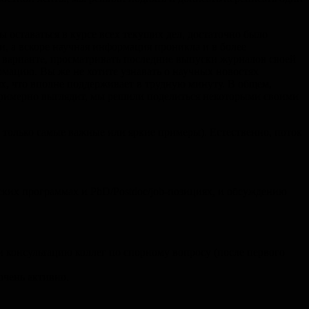
ы оставаться в курсе всех текущих дел, достаточно было
и, а вскоре научная информация проникла и в более
м варианте, просматривать последние выпуски журналов своей
мацию. Вы же не хотите узнавать о научных новостях
ях, что вполне поддерживает в трудную минуту. В общем,
 примерно выглядит, мы решили поделиться некоторыми своими
 только самые важные или яркие примеры). Естественно, поток
рских программах и PhD/Postdoc/job-позициях, и обсуждению
 консультацию коллег по спорному вопросу (после первого
очень активно.