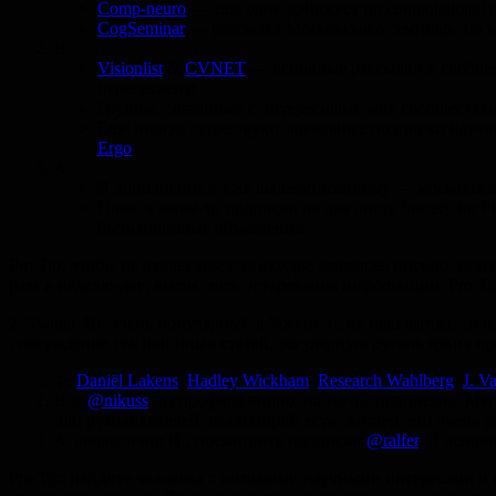
Comp-neuro
— еще один дайджест по computational n
CogSeminar
— рассылка Московского семинара по ко
Н:
Visionlist
&
CVNET
— основные рассылки в сообщест
пересекается.
Группы, связанные с интересными мне сообщества
Еще иногда существуют локальные подписки научно
Ergo
.
А:
В дополнение к уже вышеописанному — московск
Плюс я зачем-то подписан на два листа Society for P
быть полезные объявления.
Pro Tip: чтобы не отвлекаться на каждое входящее письмо из эт
раза в неделю-две, высок риск устаревания информации. Pro Ti
2. Twitter. Не очень популярный в России и, на наш взгляд, с
, обсуждение тех или иных статей, регулярную ругань ярких пр
Ф:
Daniël Lakens
,
Hadley Wickham
,
Research Wahlberg
,
J. V
Н: я
@nikuss
, из профиля видно, на кого я подписана. М
или руководителей лабораторий есть твиттер, это очень 
А: аналогично Н., посмотрите подписки
@ralfer
. В основн
Pro Tip: найдите человека с похожими научными интересами и 