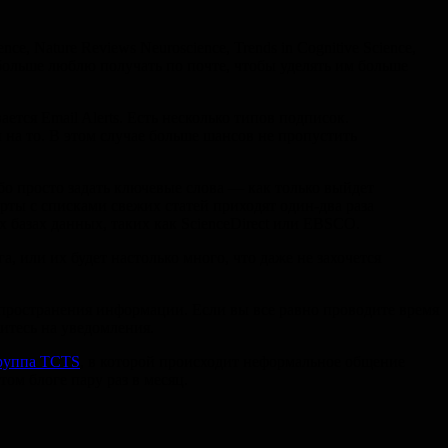
e, Nature Reviews Neuroscience, Trends in Cognitive Science,
 я больше люблю получать по почте, чтобы уделять им больше
тся Email Alerts. Есть несколько типов подписок.
на то. В этом случае больше шансов не пропустить
бо просто задать ключевые слова — как только выйдет
ерты с списками свежих статей приходят один-два раза
х базах данных, таких как ScienceDirect или EBSCO.
а, или их будет настолько много, что даже не захочется
аспространения информации. Если вы все равно проводите время
итесь на уведомления.
руппа TCTS
, в которой происходит неформальное общение
м блоге пару раз в месяц.