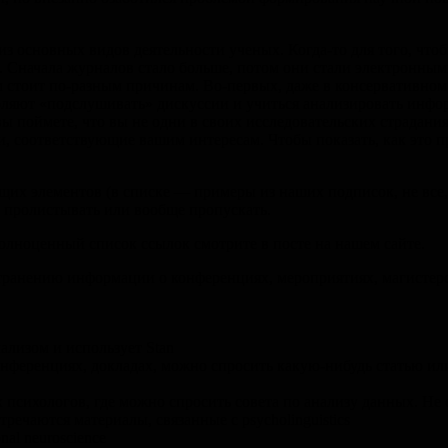
из основных видов деятельности ученых. Когда-то для того, чтоб
. Сначала журналов стало больше, потом они стали электронным
м стоит по-разным причинам. Во-первых, даже в консервативно
оляют «подслушивать» дискуссии и учиться анализировать инфор
ы поймете, что вы не одни в своих исследовательских страдани
и, соответствующие вашим интересам. Чтобы показать, как это
их элементов (в списке — примеры из наших подписок, не все,
 пролистывать или вообще пропускать.
олноценный список ссылок смотрите в посте на нашем сайте.
ространению информации о конференциях, мероприятиях, магисте
ализом и использует Stan
нференциях, докладах, можно спросить какую-нибудь статью или
психологов, где можно спросить совета по анализу данных. Не 
ечаются материалы, связанные с psycholinguistics
al neuroscience