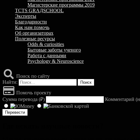
Магистерские программы 2019
TCTS GRАДSCHOOL
Эксперты
Благодарности
Как нам помочь
Об организаторах
Полезные ресурсы
Odds & curiosities
Бытовые заботы ученого
Работа с данными
Psychology & Neuroscience
Поиск по сайту
Найти:
Помочь проекту
Сумма перевода (
₽
)
Комментарий (н
Где искать научные новости?
*Для тех, кто недавно пришел, а также для тех, кто давно с 