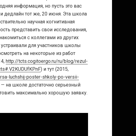
одняя информация, но пусть это вас
и дедлайн тот же, 20 июня. Эта школа
йствительно научная когнитивная
ость представить свои исследования,
накомиться с коллегами из других
 устраивали для участников школы
посмотреть на некоторые из работ
14,
http://tcts.cogitoergo.ru/ru/blog/rezul-
i-tcts#.V2KUDUfKPnF
) и тут (2015,
ursa-luchshij-poster-shkoly-po-versii-
е — на школе достаточно серьезный
готовить максимально хорошую заявку.