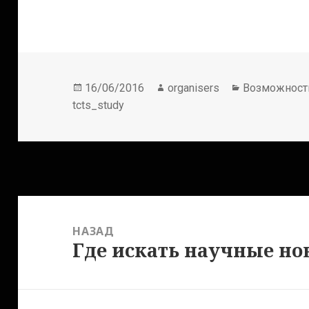
Опубликовано
Автор
Рубрики
16/06/2016
organisers
Возможност
tcts_study
Навигация
по
НАЗАД
записям
Где искать научные но
Предыдущая
запись: