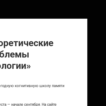
оретические
облемы
ологии»
жегодную когнитивную школу памяти
та — начале сентября. На сайте