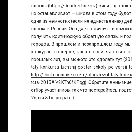
школы (
https://duncker.hse.ru/
) висит прошлог
не останавливает — школа в этом году будет 
одна из немногих (если не единственная) де
школа в России. Она дает отличную возможн
получить критическую обратную связь, и поз
городов. В прошлом и позапрошлом году мы
конкурсы постеров, так что если вы хотите 
прошлых лет, вы можете это сделать тут (20
taty-konkursa-luchshij-poster-shkoly-po-versi
http://thinkcognitive.org/ru/blog/rezul-taty-konk
tcts-2015#.V2KTh0fKPqg
). Обратите внимани
отбор участников, так что постарайтесь под
Удачи & be prepared!