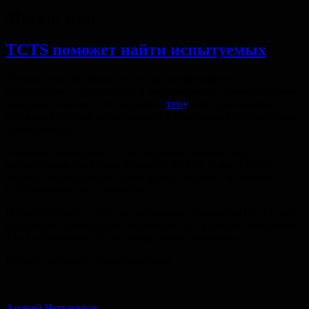
Метка:
spsu
TCTS поможет найти испытуемых
Лучший способ узнать что-то про когнитивную
психологию — участвовать в экспериментах. Какое-то время
назад мы создали в Обсуждениях
тему
, в которой можно
рассказать о своем исследовании и предложить другим в нем
поучаствовать.
Основной критериий — исследование должно быть
когнитивным (на взгляд редакции TCTS). А мы, в свою
очередь, периодически будем делать дайджест воззваний
и публиковать его в новостях.
И одна просьба — если исследование проводится НЕ в Санкт-
Петербурге, пожалуйста, указывайте это в начале сообщения.
Так в объявлениях будет проще ориентироваться.
Первый дайджест совсем короткий.
---------------------------
Андрей Четвериков
: