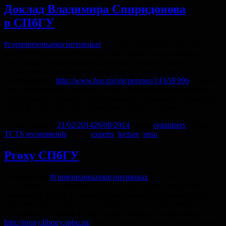
Доклад Владимира Спиридонова
в СПбГУ
#горячиеюныекогнитивные
из СПб: 28 февраля, аккурат
после того, как вы отправите свои заявки на наш конкурс,
у вас будет возможность послушать одного из самых
выдающихся российских когнитивных исследователей, В. Ф.
Спиридонова (
http://www.hse.ru/org/persons/14 659 996
). Доклад
будет называться «Problem solving: теоретические проблемы
маргинальной области исследований». Факультет психологии
СПбГУ, 17:20, ауд. 324. Приходите, будет интересно!
Опубликовано
21/02/2014
26/08/2014
Автор
organisers
Рубрики
TCTS recommends
Метки
experts
,
lecture
,
spsu
Proxy СПбГУ
Лайфхак для
#горячихюныхкогнитивных
из СПбГУ. Если
вы учитесь или работаете в СПбГУ, вы можете получить
удаленный доступ ко всем библиотечным ресурсам СПбГУ.
Для этого достаточно читательского, но это вы, наверное,
и так знаете. Лайфак в том, что вы можете использовать
http://proxy.library.spbu.ru/
для быстрого доступа к этим самым