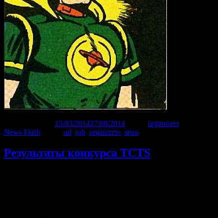
Опубликовано
15/03/2014
27/08/2014
Автор
organisers
Рубрики
News Flash
Метки
ad
,
job
,
organizers
,
spsu
Результаты конкурса TCTS
Внимание-внимание — результаты конкурса TCTS!
Дорогие друзья, уважаемые коллеги,
TCTS как проект начался с идеи создать стипендию для
студентов, интересующихся когнитивной психологией. И нам