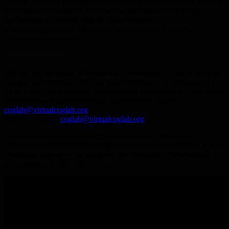
работы автора в парадигме слепоты по невниманию в задачах
зрительного слежения. Результаты экспериментов будут
рассмотрены с точки зрения параллельной
и последовательной обработки информации и оценки
релевантности задачи.
------------------------
Доклад организован Московским семинаром по когнитивной
науке и состоится в ПИ РАО (ул. Моховая, д. 9, строение 4.).
Если у Вас нет пропуска, пожалуйста, напишите по 12-е марта
включительно организаторам семинара по адресу
coglab@virtualcoglab.org
"
target="_blank">
coglab@virtualcoglab.org
и сообщите свои имя, отчество и фамилию. Если же
Вы приняли решение присоединиться непосредственно в день
семинара, звоните или пишите смс Екатерине Печенковой
по телефону 8−916−359−21−92.