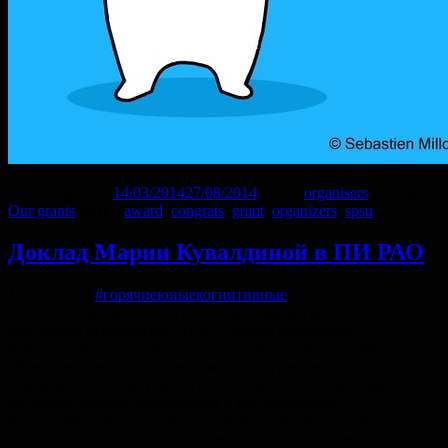
Опубликовано
14/03/2014
27/08/2014
Автор
organisers
Рубрики
Our grants
Метки
award
,
congrats
,
grant
,
organizers
,
spsu
Доклад Марии Кувалдиной в ПИ РАО
Московские
#горячиеюныекогнитивные
— 13 марта у вас есть
прекрасная возможность послушать доклад доцента
факультета психологии СПбГУ Марии Борисовны
Кувалдиной! Тема доклада достаточно провокационна:
«Феномен слепоты по невниманию: существует ли он на
самом деле?». Надо пояснить, что слепота по невниманию
изучалась Марией Борисовной в исследованиях
на протяжении нескольких последних лет, и в России нет
никого, кто знал бы об этом феномене больше нее. Так что