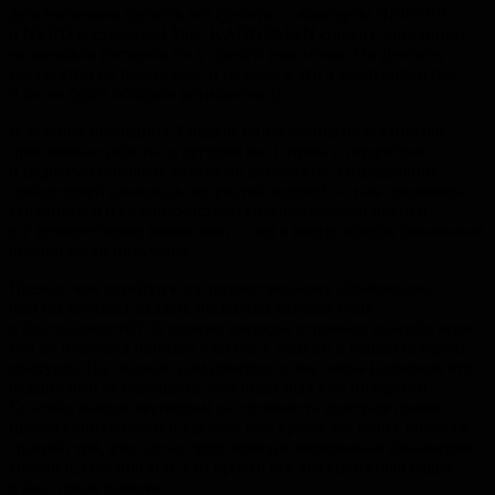
действительно удалось это сделать — конкурсы NEISSER
и NERD состоялись! Увы, KAHNEMAN сошел с дистанции,
не вызывав интереса ни у одного участника. Но Дэниелу
мы об этом не расскажем, и надеемся что в следующий раз
и он не будет обойден вниманием :)
В течение последних 2 недель наши эксперты оценивали
присланные работы, и сегодня мы готовы с гордостью
и радостью объявить итоговые результаты. Определение
победителей оказалось непростой задачей — нам пришлось
столкнуться и со сложностями содержательной оценки,
и с техническими нюансами, — но в конце концов финальные
оценки были получены.
Прежде чем перейти к их торжественному объявлению,
нам бы хотелось сказать несколько важных слов
и благодарностей. В первую очередь, огромное спасибо всем,
кто не побоялся принять участие в первом в нашей истории
конкурсе. Вы оказали нам доверие, и мы очень надеемся, что
независимо от результата этот опыт был вам интересен.
Спасибо нашим экспертам за готовность делиться своим
профессионализмом и уделить нам время. Не менее большое
спасибо тем, кто сделал этот конкурс возможным финансово.
Наконец, спасибо тем, кто просто все это время был рядом
и был готов помочь.