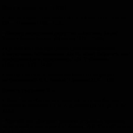
Проекты преподавателей ЗПШ:
• Сквозной проект «Когнитивная наука в поисках сознания»
(29 — 31 января 10.00—14.00)
• Лекция с последующей дискуссией «Perception, Art and
Illusion» Брайан Роджерс (29 января 16.00—19.00)
• Круглый стол «Междисциплинарное взаимодействие
в когнитивных исследованиях: как психологу сохранить свою
профессиональную идентичность?» М. В Фаликман
(1 февраля 12.05—14.00)
• Мастер-класс «Когнитивная психология: инструкция
по применению» Я.А. Ледовая (1 февраля12.05—14.00)
Проекты участников ЗПШ:
• Презентация «Когниции и эмоции в кино. Как фильмы
становятся любимыми» Н. В. Андриянова (29 января, 21.00—
23.00)
• Круглый стол «Две точки зрения на актуальные проблемы
когнитивной психологии» А.Д. Карпов., А.И. Мусс (30 января
21.00—23.00)