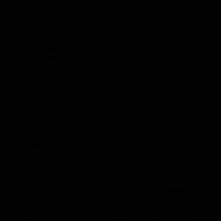
Несмотря на то, что первый конкурс получился очень
камерным, он все же получился, и мы настроены на то, чтобы
продолжать его проведение и расширять его границы.
Но TCTS — это не только конкурсы и даже не только блог.
Через несколько недель мы попробуем запустить новый tcts-
проект, а потом еще и еще — так что не отключайтесь.
Ну и несмотря на две готовящиеся и одну планируемую
диссертации, мы ни за что не перестанем рассказывать вам
о полезных ресурсах и новостях науки.
А теперь — к результатам. Как мы уже сказали, за отсутствием
соперников в конкурсе KAHNEMAN победил Дэниэл
Канеман. Бурные аплодисменты! В конкурсе NEISSER
в поистине напряженной борьбе победу одержала Анна
Горбань и её эссе об исследовании «Особенностей
когнитивной деятельности сознания в условиях сложного
лексического прайминга». Не менее бурные аплодисменты
отправляются авторам исследования в Самару — Н.
Алисовой, Т. Свиридовой и А. Иванову. Работу Анны, как
и два других эссе, попавших в тройку лучших (авторы —
Ирина Горюнова и Вита-Ангелина Шурыгина), можно будет
прочитать в апрельском выпуске PsyNews.
В конкурсе NERD оказалось два участника — Алмара