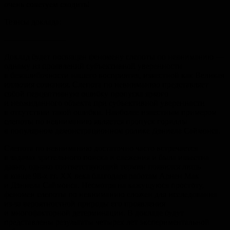
очень советуем сходить!
Тезисы доклада:
------------------------
Доклад будет посвящен феномену слепоты по невниманию —
одному из проявлений субъективной уверенности
в безошибочности нашего восприятия, известной как Великая
иллюзия сознания. Слепота по невниманию представляет
собой перцептивную ошибку пропуска яркого
и неожиданного объекта при субъективной уверенности
в отсутствии такой ошибки. Наиболее известным примером
слепоты по невниманию является пропуск гориллы
в популярном демонстрационном ролике Дэниела Саймонса.
Слепота по невниманию достаточно часто встречается
в задачах зрительного поиска и слежения и была известна
давно, однако соответствующий термин появился лишь
в конце 90-х гг. ХХ века благодаря работам Ариен Мак
и Дэниела Саймонса. Несмотря на кажущуюся простоту,
феномен слепоты по невниманию сложен для исследования
из-за вероятностной природы его проявления
и многофакторной детерминации. В докладе будут
представлены результаты четырех лет экспериментальной