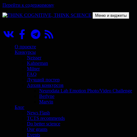
Перейти к содержимому
Меню и виджеты
THINK COGNITIVE, THINK SCIENCE
Научно-образовательный проект в сфере когнитивной науки
О проекте
Конкурсы
Neisser
Kahneman
Milner
FAQ
Лучший постер
Архив конкурсов
Neurodata Lab Emotion Photo/Video Challenge
Berlyne
Marvin
Блог
News Flash
TCTS recommends
Do better science
Our grants
Events