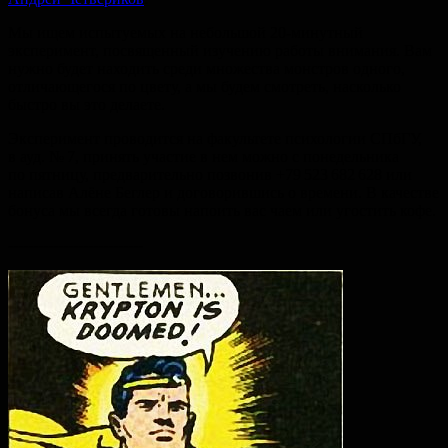
Мы ищем испытуемых на небольшой 20-минутный
эксперимент, посвященный изучению работы внимания. Вам
нужно будет находить среди множества монстров одного,
отличающегося по цвету, а мы будем смотреть, насколько
быстро вы это делаете.
Эксперимент проводится на факультете психологии СПбГУ,
в ауд. № 7, принять участие в нем можно с понедельника
по пятницу, предварительно позвонив +79 523 682 628 или
написав Алёне Беглер и договорившись о времени. В качестве
бонуса мы всегда готовы напоить вас чаем или угостить кофе.
---------------------------