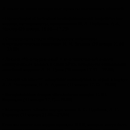
А также не менее интересные проекты из смежных областей:
• Презентация «Системная психофизиология: теоретические
модели, эксперименты, приложения» И. А. Горбунов, А.А.
Меклер (29 января, 16.00—17.25)
• Семинар-практикум «Прикладная нейронаука
и психологическая практика» И. М. Захаров (29 января 21.00
—23.00)
• Лекция «Многоуровневый и многофакторный анализ
неметрических данных в среде SPSS: процедуры обобщенной
линейной модели» А. Н. Гусев (30 января 17.35—19.00)
• Лекция «Science™: ненаучные наблюдения за игрой в науку»
А. А. Четвериков, Н. А. Адамян (31 января 17.35—19.00)
• Интерактивная лекция «Психология юмора» С. Ю.
Коровкин (31 января 17.35—19.00)
• Мастер-класс «Зомби внутри меня» А. С. Одайник, А. С.
Говорин (31 января 21.00—23.00)
Если вы знаете или ведете проекты ЗПШ, которые могут быть
интересны нашим участникам, — не стесняйтесь, пишите