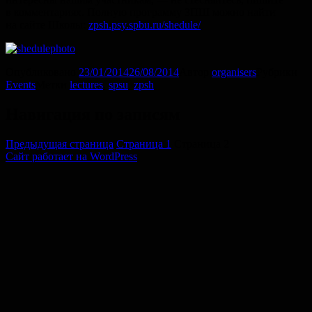
в комментариях. Полную программу ЗПШ можно найти
на сайте Школы:
zpsh.psy.spbu.ru/shedule/
Опубликовано
23/01/2014
26/08/2014
Автор
organisers
Рубрики
Events
Метки
lectures
,
spsu
,
zpsh
Навигация по записям
Предыдущая страница
Страница
1
Страница
2
Сайт работает на WordPress