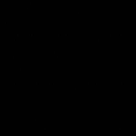
Кулиева (3 курс) и Анастасия Михайлова (2 курс). По сумме
баллов выиграла работа Алмары — исследование под
названием «Особенности обработки неосознанно
воспринятых стимулов». Хотя к реализации исследования
в PsychoPy у жюри возникло немало вопросов, план
исследования, написанный Алмарой, был оценен весьма
высоко всеми экспертами, что и принесло Алмаре титул
«NERDa факультета» и нашу самую большую премию.
Однако, поскольку этот конкурс первый, и поскольку
мы понимаем, насколько сложная стояла задача перед
участиками, было решено присудить второй участнице,
Анастасии, поощрительный приз — за смелость
и за аккуратность реализации проекта в PsychoPy. Ура!
Таким образом, обладателями премий TCTS-2014 становятся
Анна Горбань (1 курс) и Алмара Кулиева (3 курс). Мы от всей
души поздравляем победителей! Им, и всем участникам
конкурса желаем удачи и успеха как в научной деятельности,
так и за ее пределами.
Ваши,
организаторы TCTS,
Ника Адамян, Андрей Четвериков, Филипп Управителев