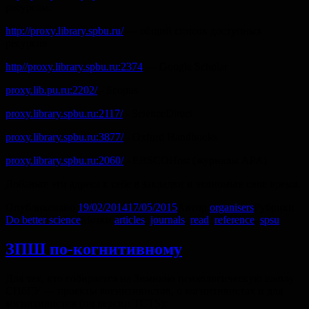
ресурсам.
http://proxy.library.spbu.ru/
— общий список доступных
ресурсов
http//proxy.library.spbu.ru:2374
— Google Scholar
proxy.lib.pu.ru:2202/
- Scopus
proxy.library.spbu.ru:2117/
- ScienceDirect
proxy.library.spbu.ru:3877/
- Oxford Handbooks
proxy.library.spbu.ru:2060/
- EBSCOHost (журналы APA)
Добавьте эти адреса к себе в закладки и экономьте свое время.
Опубликовано
19/02/2014
17/05/2015
Автор
organisers
Рубрики
Do better science
Метки
articles
,
journals
,
read
,
reference
,
spsu
ЗПШ по-когнитивному
Для тех, кто собирается на Зимнюю психологическую школу
СПбГУ — проекты когнитивистов, о когнитивистах и для
когнитивистов (по версии TCTS):