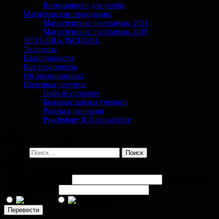
Возможности для учебы
Магистерские программы
Магистерские программы 2021
Магистерские программы 2019
TCTS GRАДSCHOOL
Эксперты
Благодарности
Как нам помочь
Об организаторах
Полезные ресурсы
Odds & curiosities
Бытовые заботы ученого
Работа с данными
Psychology & Neuroscience
Поиск по сайту
Найти:
Помочь проекту
Сумма перевода (
₽
)
Комментарий
(необязательно)