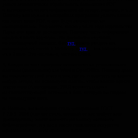
умеют автоматически обрабатывать большиство PDF
и вытаскивать из них информацию об авторе, издании,
и т. д.
Поэтому вам нужно в настройках программы указать каталог,
где лежат ваши PDF, и они будут автоматически
импортированы. Разумеется, книжку 64-го года издательства
Наука они вряд ли распознают. Поэтому часть информации
придется вбить вручную. Это достаточно скучный,
но необходимый процесс. Вот
тут
можно увидеть как
импортировать статьи в Mendeley, а
тут
— как импортировать
их в Zotero. Это несложно, честное слово.
3. Каждая из этих программ автоматически устанавливает
плагины (дополнения) для Word и OpenOffice. Поэтому далее
вы открываете свой текст и там, где вы ссылаетесь на какого-
нибудь автора, вы используете плагин, чтобы вместо просто
текста типа (Аллахвердов, 1993) вставить ссылку
на соответствующий источник в базе, которую вы создали
на предыдущем шаге.
4. Наконец, вы выбираете стиль цитирования ГОСТ
Р 7.0.5−2008 (или тот стиль, который от вас требует ваш
руководитель), жмете магическую кнопку «вставить
библиографию», и у вас в тексте появляется аккуратно
оформленная по всем правилам библиография.