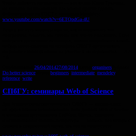
Чтобы добавить наглядности — вот видео Юрия Тукачева,
на котором он показывает, как можно просто сделать
библиографию по ГОСТ с помощью Mendeley:
www.youtube.com/watch?v=6ETQpdGa-4U
Если у вас есть вопросы про то, как использовать эти
программы, пишите, мы готовы вам что-то подсказать. Если
наберется достаточно желающих, можно попробовать какой-
нибудь мини-семинар на психфаке СПбГУ организовать
по работе с ними (в обмен на участие в экспериментах — А.Ч.
=)).
Опубликовано
26/04/2014
27/08/2014
Автор
organisers
Рубрики
Do better science
Метки
beginners
,
intermediate
,
mendeley
,
reference
,
write
СПбГУ: семинары Web of Science
Для #горячихюныхкогнитивных СПбГУ — мастер-класс
об эффективном использовании базы данных Web of Science
и менеджера цитирования EndNote. Поиск, хранение
и использование онлайн-литературы — навыки, без которых
сложно в современной науке, так что не пропустите.