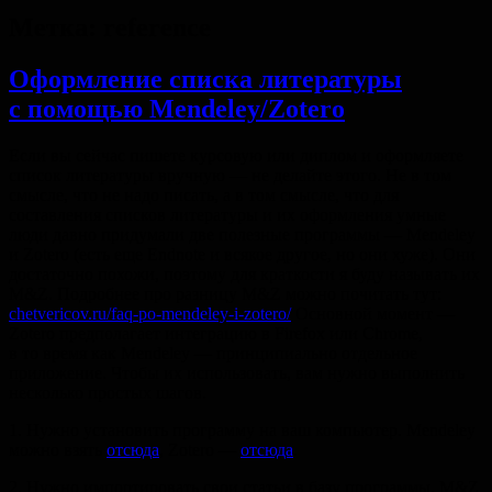
Метка:
reference
Оформление списка литературы
с помощью Mendeley/Zotero
Если вы сейчас пишете курсовую или диплом и оформляете
список литературы вручную — не делайте этого. Не в том
смысле, что не надо писать, а в том смысле, что для
составления списков литературы и их оформления умные
люди давно придумали две полезные программы — Mendeley
и Zotero (есть еще Endnote и всякое другое, но они хуже). Они
достаточно похожи, поэтому для краткости я буду называть их
M&Z. Подробнее про разницу M&Z можно почитать тут:
chetvericov.ru/faq-po-mendeley-i-zotero/
Основной момент —
Zotero предполагает интеграцию в Firefox или Chrome,
в то время как Mendeley — принципиально отдельное
приложение. Чтобы их использовать, вам нужно выполнить
несколько простых шагов.
1. Нужно установить программу на ваш компьютер. Mendeley
можно взять
отсюда
, Zotero —
отсюда
.
2. Нужно импортировать свои статьи в базу программы. M&Z