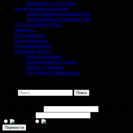
Возможности для учебы
Магистерские программы
Магистерские программы 2021
Магистерские программы 2019
TCTS GRАДSCHOOL
Эксперты
Благодарности
Как нам помочь
Об организаторах
Полезные ресурсы
Odds & curiosities
Бытовые заботы ученого
Работа с данными
Psychology & Neuroscience
Поиск по сайту
Найти:
Помочь проекту
Сумма перевода (
₽
)
Комментарий
(необязательно)