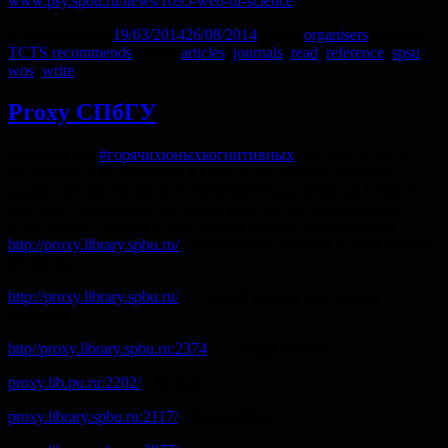
www.psy.spbu.ru/news/1095-web-of-science
Опубликовано
19/03/2014
26/08/2014
Автор
organisers
Рубрики
TCTS recommends
Метки
articles
,
journals
,
read
,
reference
,
spsu
,
wos
,
write
Proxy СПбГУ
Лайфхак для
#горячихюныхкогнитивных
из СПбГУ. Если
вы учитесь или работаете в СПбГУ, вы можете получить
удаленный доступ ко всем библиотечным ресурсам СПбГУ.
Для этого достаточно читательского, но это вы, наверное,
и так знаете. Лайфак в том, что вы можете использовать
http://proxy.library.spbu.ru/
для быстрого доступа к этим самым
ресурсам.
http://proxy.library.spbu.ru/
— общий список доступных
ресурсов
http//proxy.library.spbu.ru:2374
— Google Scholar
proxy.lib.pu.ru:2202/
- Scopus
proxy.library.spbu.ru:2117/
- ScienceDirect