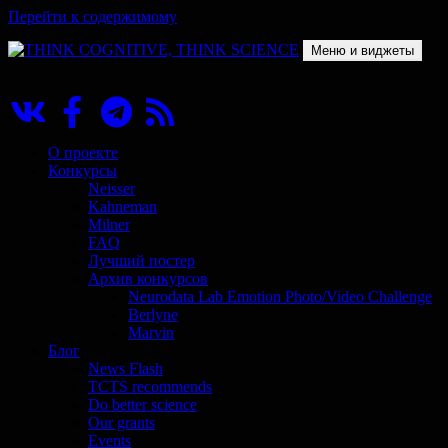
Перейти к содержимому
Меню и виджеты
THINK COGNITIVE, THINK SCIENCE
Научно-образовательный проект в сфере когнитивной науки
О проекте
Конкурсы
Neisser
Kahneman
Milner
FAQ
Лучший постер
Архив конкурсов
Neurodata Lab Emotion Photo/Video Challenge
Berlyne
Marvin
Блог
News Flash
TCTS recommends
Do better science
Our grants
Events