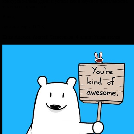
конкурса желаем удачи и успеха как в научной деятельности,
так и за ее пределами.
Ваши,
организаторы TCTS,
Ника Адамян, Андрей Четвериков, Филипп Управителев