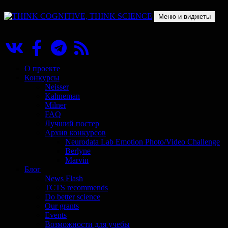
Перейти
к
Меню и виджеты
содержимому
THINK COGNITIVE, THINK SCIENCE
Научно-образовательный проект в сфере когнитивной науки
О проекте
Конкурсы
Neisser
Kahneman
Milner
FAQ
Лучший постер
Архив конкурсов
Neurodata Lab Emotion Photo/Video Challenge
Berlyne
Marvin
Блог
News Flash
TCTS recommends
Do better science
Our grants
Events
Возможности для учебы