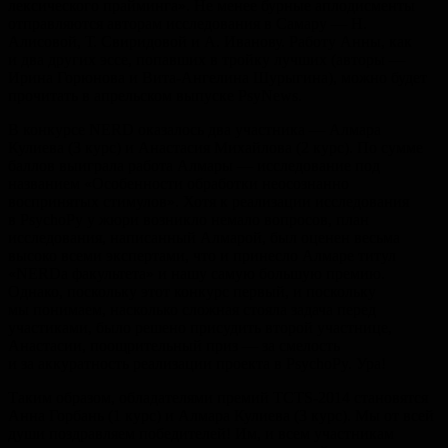
лексического прайминга». Не менее бурные аплодисменты
отправляются авторам исследования в Самару — Н.
Алисовой, Т. Свиридовой и А. Иванову. Работу Анны, как
и два других эссе, попавших в тройку лучших (авторы —
Ирина Горюнова и Вита-Ангелина Шурыгина), можно будет
прочитать в апрельском выпуске PsyNews.
В конкурсе NERD оказалось два участника — Алмара
Кулиева (3 курс) и Анастасия Михайлова (2 курс). По сумме
баллов выиграла работа Алмары — исследование под
названием «Особенности обработки неосознанно
воспринятых стимулов». Хотя к реализации исследования
в PsychoPy у жюри возникло немало вопросов, план
исследования, написанный Алмарой, был оценен весьма
высоко всеми экспертами, что и принесло Алмаре титул
«NERDa факультета» и нашу самую большую премию.
Однако, поскольку этот конкурс первый, и поскольку
мы понимаем, насколько сложная стояла задача перед
участиками, было решено присудить второй участнице,
Анастасии, поощрительный приз — за смелость
и за аккуратность реализации проекта в PsychoPy. Ура!
Таким образом, обладателями премий TCTS-2014 становятся
Анна Горбань (1 курс) и Алмара Кулиева (3 курс). Мы от всей
души поздравляем победителей! Им, и всем участникам