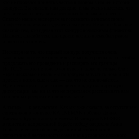
кто не побоялся принять участие в первом в нашей истории
конкурсе. Вы оказали нам доверие, и мы очень надеемся, что
независимо от результата этот опыт был вам интересен.
Спасибо нашим экспертам за готовность делиться своим
профессионализмом и уделить нам время. Не менее большое
спасибо тем, кто сделал этот конкурс возможным финансово.
Наконец, спасибо тем, кто просто все это время был рядом
и был готов помочь.
Несмотря на то, что первый конкурс получился очень
камерным, он все же получился, и мы настроены на то, чтобы
продолжать его проведение и расширять его границы.
Но TCTS — это не только конкурсы и даже не только блог.
Через несколько недель мы попробуем запустить новый tcts-
проект, а потом еще и еще — так что не отключайтесь.
Ну и несмотря на две готовящиеся и одну планируемую
диссертации, мы ни за что не перестанем рассказывать вам
о полезных ресурсах и новостях науки.
А теперь — к результатам. Как мы уже сказали, за отсутствием
соперников в конкурсе KAHNEMAN победил Дэниэл
Канеман. Бурные аплодисменты! В конкурсе NEISSER
в поистине напряженной борьбе победу одержала Анна
Горбань и её эссе об исследовании «Особенностей
когнитивной деятельности сознания в условиях сложного