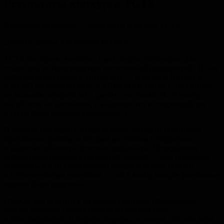
Результаты конкурса TCTS
Внимание-внимание — результаты конкурса TCTS!
Дорогие друзья, уважаемые коллеги,
TCTS как проект начался с идеи создать стипендию для
студентов, интересующихся когнитивной психологией. И нам
действительно удалось это сделать — конкурсы NEISSER
и NERD состоялись! Увы, KAHNEMAN сошел с дистанции,
не вызывав интереса ни у одного участника. Но Дэниелу
мы об этом не расскажем, и надеемся что в следующий раз
и он не будет обойден вниманием :)
В течение последних 2 недель наши эксперты оценивали
присланные работы, и сегодня мы готовы с гордостью
и радостью объявить итоговые результаты. Определение
победителей оказалось непростой задачей — нам пришлось
столкнуться и со сложностями содержательной оценки,
и с техническими нюансами, — но в конце концов финальные
оценки были получены.
Прежде чем перейти к их торжественному объявлению,
нам бы хотелось сказать несколько важных слов
и благодарностей. В первую очередь, огромное спасибо всем,