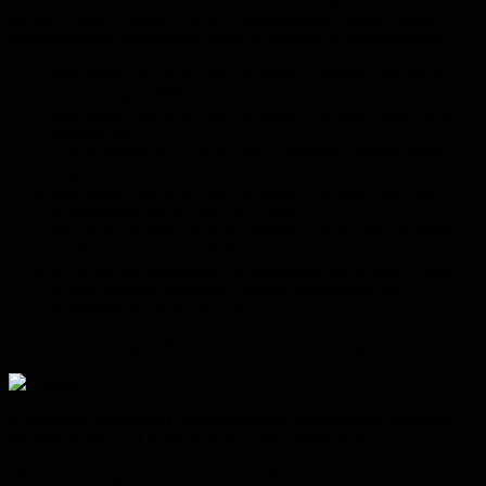
профессором), а какие -- нет? Правильными могут быть все
утверждения, некоторые, одно, а может не быть вообще.
Вероятность того, что истинное среднее больше 0 —
как минимум 95%
Вероятность того, что истинное среднее равно нулю,
меньше 5%
«Нуль-гипотеза» о том, что истинное среднее равно 0,
скорее всего неверна
Вероятность того, что истинное среднее находится
в интервале от 0.1 до 0.4 — 95%
Мы можем быть на 95% уверены в том, что истинное
среднее лежит между 0.1 и 0.4
Если бы мы повторили эксперимент много-много раз,
в 95% случаях истинное среднее находилось бы
в интервале от 0.1 до 0.4
Сколько утверждений кажутся вам правильными?
В среднем, студенты и преподаватели психологии считают
правильными 3−4 вывода из 6. А на самом деле…
Поговорим о доверительном интервале. Доверительный