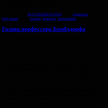
сообщения и передачу информации потенциально
заинтересованным студентам
Опубликовано
26/11/2014
26/11/2014
Автор
organisers
Рубрики
Our grants
Метки
awards
,
beginner
,
intermediate
Голова профессора Бамблдорфа
Часто считается, что доверительные интервалы
интерпретируются проще и корректнее, чем результаты так
называемых тестов проверки нуль-гипотез (NHST). Так ли
это?
Голландские ученые опубликовали результаты опроса
студентов и преподавателей факультетов психологии на эту
тему, чем вызвали ряд постов и дискуссий о смысле
доверительных интервалов и потенциале использования этой
величины для описания научных результатов. Итак,
респондентам задавался следующий вопрос:
Профессор Бамблдорф провел эксперимент, проанализировал
данные и сказал: «95%-ный доверительный интервал для
среднего лежит в интервале от 0.1 до 0.4». Какие
из приведенных ниже утверждений являются правильными
(т.е. логически следуют из результата, полученного