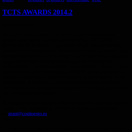
TCTS AWARDS 2014.2
Дорогие друзья!
Мы долго шли к этому и сегодня с радостью объявляем
второй заход наших основных конкурсов — NEISSER,
KAHNEMAN и NERD, с дедлайном до 28 декабря. На этот
раз мы почти не изменили правила конкурсов, но внесли одно
важное дополнение — в конкурсах могут принимать участие
студенты из трех городов: Москвы, Санкт-Петербурга
и Ярославля — и пусть победит сильнейший:). Правда, в знак
нашего особенного отношения к СПбГУ, мы предусмотрели
возможность дополнительно наградить участников из Санкт-
Петербурга. Как всегда, у нас компетентнейшие эксперты,
настоящие и весьма ощутимые призы, и полезные для вашего
научного развития задачи.
Условия конкурсов можно найти на главной странице нашего
сайта — tcts.cogitoergo.ru, а вопросы задать, написав нам
на
grant@cogitoergo.ru
Удачи!
P. S.
Мы будем очень благодарны за распространение этого