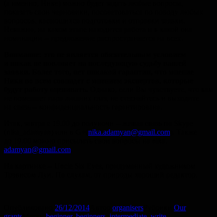
(а именно, Нике) можно будет задать любые вопросы,
показать свои черновики, посоветоваться по поводу любых
вопросов, касающихся подготовки и отправки заявки.
Неважно, на каком этапе находится работа и в какой она
номинации -- предложение распространяется на всех.
Внимание: это не является обязательным условием
и никак не повлияет на последующую судьбу вашей
заявки. Более того, нет никакой гарантии, что мнение
Ники во всем совпадет с мнением экспертов, которые
будут работу оценивать.
Однако, если Вы чувствуете, что вам
не помешает пара лишних глаз, не стесняйтесь и выходите
на связь -- конфиденциальность гарантирована.
Итак, завтра с 19.00 до полуночи -- живая связь по Skype
(nika_adamyan) или в G+(
nika.adamyan@gmail.com
). Также
до 19.00 можно присылать свои вопросы на nika.
adamyan@gmail.com
.
На картинке -- Uncle Six Eyes, придуманный художником
Трэвисом Луи. По слухам, от природы хороший редактор.
Опубликовано
26/12/2014
Автор
organisers
Рубрики
Our
grants
Метки
beginner
,
beginners
,
intermediate
,
write