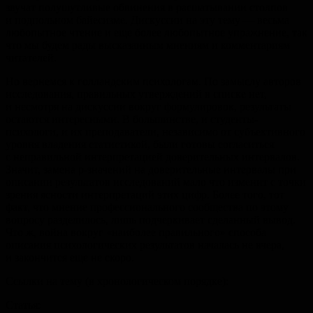
звучат полушутливые обвинения в расшатывании столпов
и подпольном байесизме. Дискуссии на эту тему — весьма
любопытное чтение и еще более любопытное упражнение, так
что мы будем рады высказанным мнениям и комментариям
читателей.
Но вернемся к голландским психологам. По замыслу авторов
исследования, правильных утверждений в списке нет,
и несмотря на дискуссии вокруг формулировок, результаты
остаются интересными. В большинстве, и студенты-
психологи, и их преподаватели, независимо от субъективного
уровня владения статистикой, были готовы согласиться
с неправильной интерпретацией доверительных интервалов.
Значит, замена p-значений на доверительные интервалы при
описании результатов исследований мало что изменит с точки
зрения ясности интерпретаций этих цифр. Более того, тот
факт, что мнение профессионального сообщества по этому
вопросу разделилось, лишь подчеркивает сделанный вывод.
Что ж, война вокруг «наиболее правильного» способа
описания психологических результатов началась не вчера,
и закончится еще не скоро.
Ссылки на тему (в хронологическом порядке):
Статья: