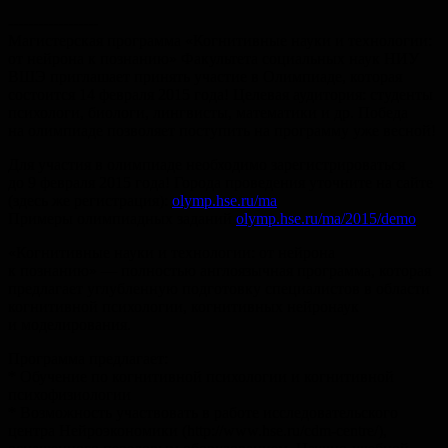
------------------
Магистерская программа «Когнитивные науки и технологии:
от нейрона к познанию» Факультета социальных наук НИУ
ВШЭ приглашает принять участие в Олимпиаде, которая
состоится 14 февраля 2015 года! Целевая аудитория: студенты
психологи, биологи, лингвисты, математики и др. Победа
на олимпиаде позволяет поступить на программу уже весной!
Для участия в олимпиаде необходимо зарегистрироваться
до 9 февраля 2015 года! Города проведения уточните на сайте
(здесь же регистрация):
olymp.hse.ru/ma
Примеры олимпиадных заданий
olymp.hse.ru/ma/2015/demo
«Когнитивные науки и технологии: от нейрона
к познанию» — полностью англоязычная программа, которая
предлагает углубленную подготовку специалистов в области
когнитивной психологии, когнитивных нейронаук
и моделирования.
Программа предлагает:
* Обучение по когнитивной психологии и когнитивной
психофизиологии
* Возможность участвовать в работе исследовательского
центра Нейроэкономики (http://www.hse.ru/cdm-centre/),