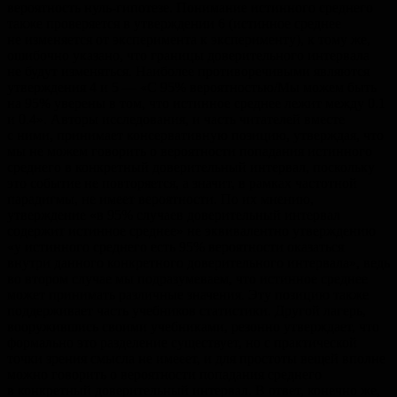
вероятность нуль-гипотезе. Понимание истинного среднего
также проверяется в утверждении 6 (истинное среднее
не изменяется от эксперимента к эксперименту), к тому же,
ошибочно указано, что границы доверительного интервала
не будут изменяться. Наиболее противоречивыми являются
утверждения 4 и 5 — «С 95% вероятностью/Мы можем быть
на 95% уверены в том, что истинное среднее лежит между 0.1
и 0.4». Авторы исследования, и часть читателей вместе
с ними, принимает консервативную позицию, утверждая, что
мы не можем говорить о вероятности попадания истинного
среднего в конкретный доверительный интервал, поскольку
это событие не повторяется, а значит, в рамках частотной
парадигмы, не имеет вероятности. По их мнению,
утверждение «в 95% случаев доверительный интервал
содержит истинное среднее» не эквивалентно утверждению
«у истинного среднего есть 95% вероятности оказаться
внутри данного конкретного доверительного интервала», ведь
во втором случае мы подразумеваем, что истинное среднее
может принимать различные значения. Эту позицию также
поддерживает часть учебников статистики. Другой лагерь,
вооружившись своими учебниками, резонно утверждает, что
формально это разделение существует, но с практической
точки зрения смысла не имееет, и для простоты вещей вполне
можно говорить о вероятности попадания среднего
в конкретный доверительный интервал. В ответ, конечно же,