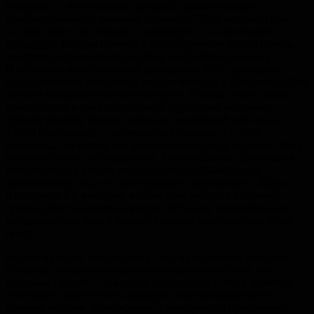
интервал — это интервал, который строится вокруг
приблизительного значения параметра. Этот интервал сам
по себе ничего не говорит о параметре — он описывает
процедуру, которая привела к его получению (грубо говоря,
действия исследователя по сбору и обработке данных).
В результате многократного проведения этой процедуры,
будут получены интервалы, внутри которых в (например) 95%
случаев находится истинное среднее. Помимо этого, важно
помнить, что в рамках частотной парадигмы истинное
среднее (то есть, среднее значение измеряемой величины
у всей популяции) — величина постоянная, и у этой
величины, поскольку она не изменяется, нет и не может быть
вероятностного распределения. Таким образом, правильная
интерпретация утверждения профессора Бамблдорфа
заключается в том, что, если провести эксперимент 100 раз
и получить 100 выборок, в 95 из этих выборок истинное
среднее будет находиться внутри 95%-ного доверительного
интервала (при этом в каждой выборке этот интервал будет
свой).
Исходя из этого, утверждения 1 и 2 из опросника неверны,
поскольку оперируют понятием «вероятность того, что
истинное среднее…», которое предполагает, что у значения
истинного среднего есть вероятностное распределение.
Схожим образом, утверждение 3 некорректно присваивает