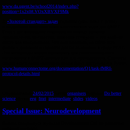
www.da.ugent.be/school2014/index.php?
position=1x2x0#.VOxXBVXF9Mk
2.
«Золотой стандарт» задач
: cкрипты (увы, пока E-prime)
и подробные описания семи классических задач для фМРТ.
Если у вас возникают сомнения по поводу времени
предъявления, контрастов, размеров стимулов -- это удобное
место для консультации. Что еще полезнее, на сайте есть
файлы с данными и скрипты для GLM-анализа в среде FEAT.
Эти материалы можно применять для самостоятельного
погружения в фМРТ-данные или для преподавания. Скрипты
cкорее всего через некоторое время будут доступны и в Python.
www.humanconnectome.org/documentation/Q1/task-fMRI-
protocol-details.html
Опубликовано
24/02/2015
Автор
organisers
Рубрики
Do better
science
Метки
eeg
,
fmri
,
intermediate
,
slides
,
videos
Special Issue: Neurodevelopment
Вышел спецвыпуск журнала Developmental Cell по развитию
нервной системы.