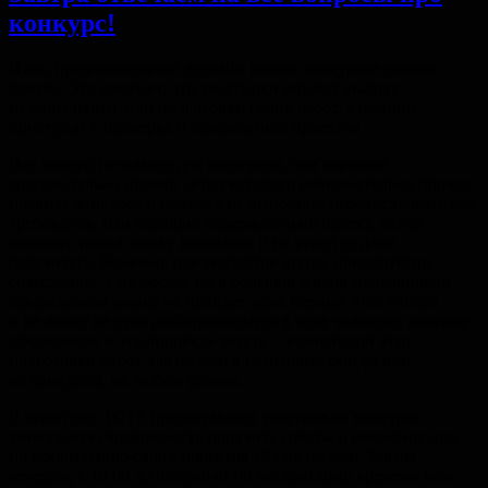
конкурс!
Итак, предновогодний дедлайн наших конкурсов совсем
близко. Это означает, что участники вот-вот выйдут
на финальный этап подготовки своих работ, а именно,
приступят к проверке и оформлению проектов.
Нет ничего печальнее для экспертов, чем хороший
содержательно проект, автор которого невнимательно прочел
правила конкурса и поэтому не выполнил перечисленные там
требования, или хороший содержательно проект, автор
которого писал заявку впопыхах и не успел ее даже
перечитать. Конечно, для экспертов всегда приоритетно
содержание, а не форма, но в большой жизни неправильно
оформленная заявка не пройдет даже первый этап отбора
и не ляжет на стол разбирающемуся в теме человеку, поэтому
оформление и «полировка» текста -- важнейший этап
подготовки работ для подачи в грантовые фонды или
на конкурсы, на любом уровне.
В этом году TCTS предоставляет участникам конкурса
уникальную возможность получить советы и рекомендации
по оформлению своих проектов ДО их подачи. Завтра
вечером, с 19.00 до полуночи по московскому времени нам