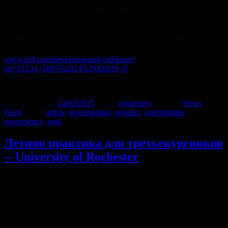
Среди интересных когнитивистами -- статьи о миелинации
ЦНС, раннем нейрогенезе, генетических аспектах
формирования мозга человека, и эволюции системы
локомоции. Пока доступ открытый!
www.cell.com/developmental-cell/issue?
pii=S1534−5807%2814%29X0029−8
Опубликовано
24/02/2015
Автор
organisers
Рубрики
News
Flash
Метки
article
,
development
,
genetics
,
intermediate
,
openscience
,
read
Летняя практика для третьекурсников
-- University of Rochester
Отличная возможность для студентов бакалавриата:
Университет Рочестера организует оплачиваемую летнюю
практику в Centre for Visual Science.
Приглашаются студенты, интересующиеся нейронаукой,
когнитивной наукой, искусственным интеллектом