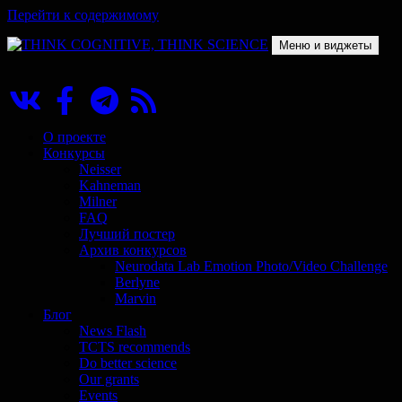
Перейти к содержимому
Меню и виджеты
THINK COGNITIVE, THINK SCIENCE
Научно-образовательный проект в сфере когнитивной науки
О проекте
Конкурсы
Neisser
Kahneman
Milner
FAQ
Лучший постер
Архив конкурсов
Neurodata Lab Emotion Photo/Video Challenge
Berlyne
Marvin
Блог
News Flash
TCTS recommends
Do better science
Our grants
Events