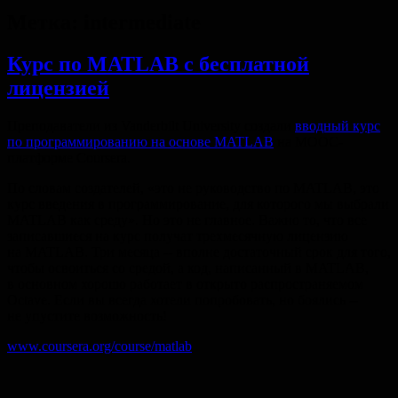
Метка:
intermediate
Курс по MATLAB с бесплатной
лицензией
Преподаватели из Vanderbilt University создали
вводный курс
по программированию на основе MATLAB
на MOOC-
платформе Coursera.
По словам создателей, «это не руководство по MATLAB, это
курс введения в программирование, для которого мы выбрали
MATLAB как среду». Но это не главное. Важно то, что все
записавшиеся на курс получат трехмесячную лицензию
на MATLAB. Три месяца -- вполне достаточный срок для того,
чтобы освоиться со средой, а код, написанный в MATLAB,
в основном хорошо работает в открыто распространяемом
Octave. Если вы всегда хотели попробовать, но боялись --
не упустите возможность!
www.coursera.org/course/matlab