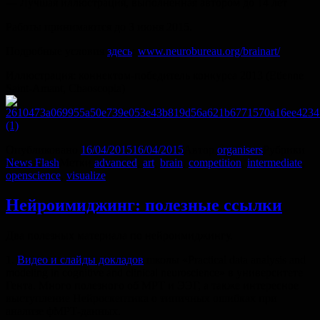
— Лучшая иллюстрация, выполненная автором до 14 лет
Работы принимаются до 3 июня 2015.
Подробные условия
здесь
:
www.neurobureau.org/brainart/
Иллюстрация: коннектом-победитель конкурса 2013 (Etienne
Saint-Amant, Chaoscopia)
Опубликовано
16/04/2015
16/04/2015
Автор
organisers
Рубрики
News Flash
Метки
advanced
,
art
,
brain
,
competition
,
intermediate
,
openscience
,
visualize
Нейроимиджинг: полезные ссылки
Два полезных материала по нейроимиджингу.
1.
Видео и слайды докладов
школы «Practical data analysis and
modeling in cognitive and clinical neuroscience» в университете
Гента. Много полезного об МРТ и ЭЭГ, а также интересное
выступление Нейроскептика о типичных ошибках при
анализе фМРТ-данных.