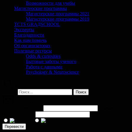
Возможности для учебы
Магистерские программы
Магистерские программы 2021
Магистерские программы 2019
TCTS GRАДSCHOOL
Эксперты
Благодарности
Как нам помочь
Об организаторах
Полезные ресурсы
Odds & curiosities
Бытовые заботы ученого
Работа с данными
Psychology & Neuroscience
Поиск по сайту
Найти:
Помочь проекту
Сумма перевода (
₽
)
Комментарий
(необязательно)