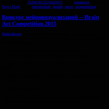
Опубликовано
22/04/2015
22/04/2015
Автор
organisers
Рубрики
News Flash
Метки
intermediate
,
matlab
,
mooc
,
programming
Конкурс нейровизуализаций -- Brain
Art Competition 2015
НейроБюро
(общественная инициатива, направленная
на поддержку открытой науки) объявляет конкурс на лучшую
визуализацию мозга.
Конкурс проводится в следующих номинациях:
— Лучшее изображение человеческого коннектома
— Лучшая иллюстрация мозга в абстракции/в свободной
форме
— Лучшее изображение, получившееся в результате ошибки
или бага
— Лучшее видео мозга
— Лучшее изображение мультимодального мозга (challenge —
совместно представить данные разных типов)