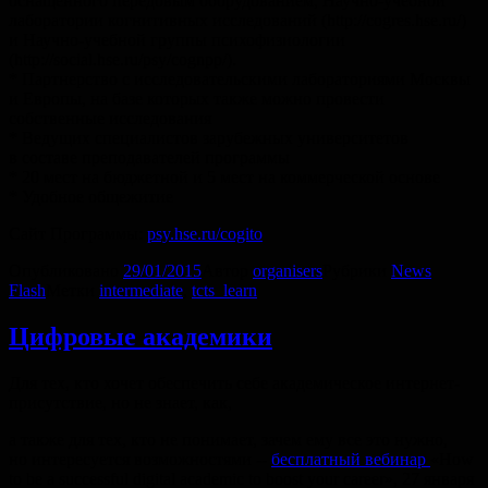
оснащенного передовым оборудованием, Научно-учебной
лаборатории когнитивных исследований (http://cogres.hse.ru/)
и Научно-учебной группы психофизиологии
(http://social.hse.ru/psy/cognpp/).
* Партнерство с исследовательскими лабораториями Москвы
и Европы, на базе которых также можно провести
собственные исследования
* Ведущих специалистов зарубежных университетов
в составе преподавателей программы
* 20 мест на бюджетной и 5 мест на коммерческой основе
* Удобное общежитие
Сайт Программы:
psy.hse.ru/cogito
Опубликовано
29/01/2015
Автор
organisers
Рубрики
News
Flash
Метки
intermediate
,
tcts_learn
Цифровые академики
Для тех, кто хочет обеспечить себе академическое интернет-
присутствие, но не знает, как,
а также для тех, кто не понимает, зачем ему все это нужно,
но интересуется возможностями --
бесплатный вебинар
«How
to be a successful digital academic to boost your career», 27 января