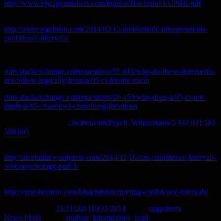
http://www.ejwagenmakers.com/inpress/HoekstraEtAlPBR.pdf
Пост в блоге Эндрю Гельмана и длинная дискуссия:
http://andrewgelman.com/2014/03/15/problematic-interpretations-
confidence-intervals/
Две темы на CrossValidated:
stats.stackexchange.com/questions/95 016/why-do-these-statements-
not-follow-logically-from-a-95-ci-for-the-mean
stats.stackexchange.com/questions/26 450/why-does-a-95-ci-not-
imply-a-95-chance-of-containing-the-mean
Твиттер-дискуссия
:
twitter.com/Psych_Writer/status/5 332 041 582
588 805
12
Пост Алекса Этца:
http://nicebrain.wordpress.com/2014/11/16/can-confidence-intervals-
save-psychology-part-1/
Ответ Райана Шермана:
http://rynesherman.com/blog/misinterpreting-confidence-intervals/
Опубликовано
19/11/2014
19/11/2014
Автор
organisers
Рубрики
News Flash
Метки
analyze
,
intermediate
,
read