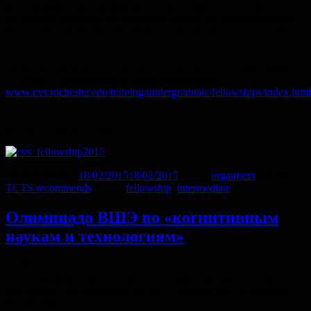
и биомедициной. Прежде всего программа рассчитана
на третьекурсников, но возможны заявки от второкурсников
и от студентов четвертого курса, если они еще не поступили
в магистратуру.
Практика проходит с 1 июня по 31 июля, срок подачи заявки -
- 1 марта. Подробности на сайте программы:
www.cvs.rochester.edu/training/undergraduate/fellowships/index.html
Напоминаем, что TCTS помогает желающим составить
мотивационное письмо и CV;)
Опубликовано
18/02/2015
18/02/2015
Автор
organisers
Рубрики
TCTS recommends
Метки
fellowship
,
intermediate
Олимпиада ВШЭ по «когнитивным
наукам и технологиям»
До 9 февраля вы можете зарегистрироваться на олимпиаду
ВШЭ, дающую бонусы при поступлении на магистерскую
программу «Когнитивные науки и технологии: от нейрона
к познанию».