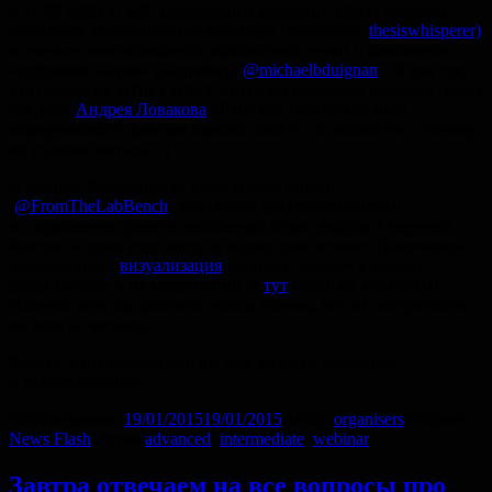
в 12.00 GMT (15.00 московского времени). Ведут вебинар
успешные академические блоггеры (например,
thesiswhisperer)
и ученые, занимающиеся социологией науки и феноменом
«цифровой науки» (например,
@michaelbduignan
). А для тех,
кто поедет на ЗПШ СПбГУ, это будет неплохой разогрев перед
лекцией
Андрея Ловакова
«Блог как способ научной
коммуникации: какими бывают блоги о психологии и почему
их полезно читать» ;)
И заодно. Журналистка Paige Brown Jarreau
(
@FromTheLabBench
) для своего диссертационного
исследования провела массивный опрос ведущих научных
блогов на тему того, кого из коллег они читают. Получилась
замечательная
визуализация
главных «хабов» в разных
дисциплинах и их соединений (а
тут
большие картинки).
Полезно хотя бы для того, чтобы понять, что из интересного
вы еще не читаете.
Кстати, что интересного вы уже читаете, кроме нас
и нейроскептика?
Опубликовано
19/01/2015
19/01/2015
Автор
organisers
Рубрики
News Flash
Метки
advanced
,
intermediate
,
webinar
Завтра отвечаем на все вопросы про