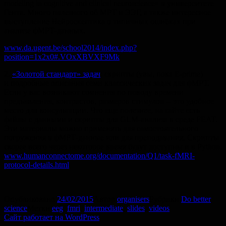
modeling in cognitive and clinical neuroscience» в университете
Гента. Много полезного об МРТ и ЭЭГ, а также интересное
выступление Нейроскептика о типичных ошибках при
анализе фМРТ-данных.
www.da.ugent.be/school2014/index.php?
position=1x2x0#.VOxXBVXF9Mk
2.
«Золотой стандарт» задач
: cкрипты (увы, пока E-prime)
и подробные описания семи классических задач для фМРТ.
Если у вас возникают сомнения по поводу времени
предъявления, контрастов, размеров стимулов -- это удобное
место для консультации. Что еще полезнее, на сайте есть
файлы с данными и скрипты для GLM-анализа в среде FEAT.
Эти материалы можно применять для самостоятельного
погружения в фМРТ-данные или для преподавания. Скрипты
cкорее всего через некоторое время будут доступны и в Python.
www.humanconnectome.org/documentation/Q1/task-fMRI-
protocol-details.html
Опубликовано
24/02/2015
Автор
organisers
Рубрики
Do better
science
Метки
eeg
,
fmri
,
intermediate
,
slides
,
videos
Сайт работает на WordPress