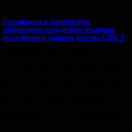
Метка:
eeg
Стажировка в лаборатории
лабораторию междисциплинарных
исследований раннего детства СПбГУ
В лабораторию междисциплинарных исследований раннего
детства СПбГУ требуется помощник-волонтер!
«Мы ищем активного, мотивированного студента 3−4 курса
с психологическим/биологическим бэкграундом, которого
интригует и притягивает слово «психофизиология» (поверьте,
это не так страшно, как звучит). Нам нужен ассистент для
проведения экспериментов, направленных на изучение
психолингвистических (и когнитивных в целом) компонентов
активности головного мозга, регистрируемых с помощью
новых электроэнцефалографических (ЭЭГ) систем высокой
плотности размещения электродов. В нашей лаборатории
мы занимаемся исследованием биоповеденческих показателей
развития детей и взрослых с различным детским опытом.
Участие в проекте — это возможность работать с ведущими
учеными, принять участие в конференциях и написании