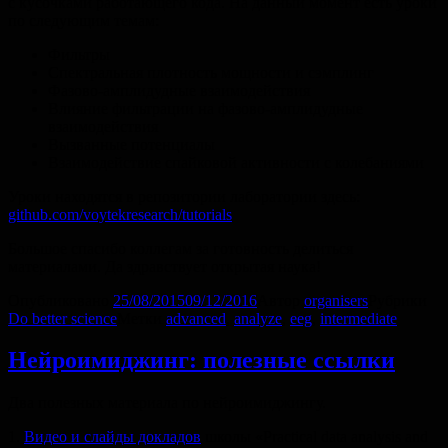
с кусочками работающего кода. На данный момент есть уроки
по следующим темам:
Фильтры
Спектральная плотность мощности и сэмплинг
Фазово-амплидудные взаимодействия
Влияние фильтрации на фазово-амплидудные
взаимодействия
Вызванные потенциалы
Взаимодействие спайковой активности с колебаниями
Уроки находятся в репозитории лаборатории здесь:
github.com/voytekresearch/tutorials
Большое спасибо коллегам за готовность делиться
материалами. Да здравствует открытая наука!
Опубликовано
25/08/2015
09/12/2016
Автор
organisers
Рубрики
Do better science
Метки
advanced
,
analyze
,
eeg
,
intermediate
Нейроимиджинг: полезные ссылки
Два полезных материала по нейроимиджингу.
1.
Видео и слайды докладов
школы «Practical data analysis and