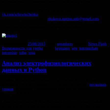
научных работ, и, конечно, внести свой вклад в науку!
Подробности можно узнать, написав мне
vk.com/schewtschenko
или по электронной почте
zhukova.marina.spb@gmail.com
Торопитесь, исследование стартует в сентябре!"
Опубликовано
25/08/2015
Автор
organisers
Рубрики
News Flash
,
Возможности для учебы
Метки
beginners
,
eeg
,
intermediate
,
internship
,
spbu
,
spsu
Анализ электрофизиологических
данных в Python
Торбен Ното из лаборатории Cognitive and Neural Dynamics
в Университете Калифорнии в Сан Диего составил
несколько
уроков
по анализу электрофизиологических данных (ЭЭГ
и ЭКоГ) в Python.
Уроки написаны в iPython Notebooks и представляют собой
очень краткие объяснения основных процессов и функций