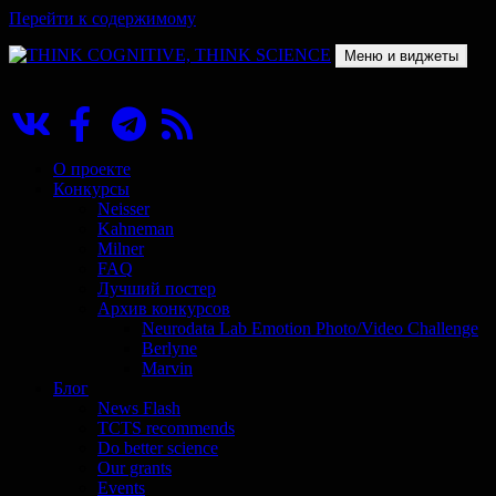
Перейти к содержимому
Меню и виджеты
THINK COGNITIVE, THINK SCIENCE
Научно-образовательный проект в сфере когнитивной науки
О проекте
Конкурсы
Neisser
Kahneman
Milner
FAQ
Лучший постер
Архив конкурсов
Neurodata Lab Emotion Photo/Video Challenge
Berlyne
Marvin
Блог
News Flash
TCTS recommends
Do better science
Our grants
Events