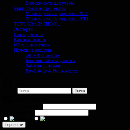
Возможности для учебы
Магистерские программы
Магистерские программы 2021
Магистерские программы 2019
TCTS GRАДSCHOOL
Эксперты
Благодарности
Как нам помочь
Об организаторах
Полезные ресурсы
Odds & curiosities
Бытовые заботы ученого
Работа с данными
Psychology & Neuroscience
Поиск по сайту
Найти:
Помочь проекту
Сумма перевода (
₽
)
Комментарий
(необязательно)