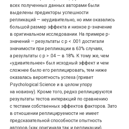
всех полученных данных авторами были
выделены предикторы успешности
репликаций — неудивительно, но ими оказались
большой размер эффекта и низкое p-значение
в оригинальном исследовании. На примере p-
значений — результаты с p < .001 достигали
значимости при репликации в 63% случаях,
а результаты с p > .04 — в 18%. К тому же, чем
«удивительнее» был исходный эффект и чем
сложнее было его реплицировать, тем ниже
оказалась вероятность успеха (привет
Psychological Science и в целом упору
на новизну). Кроме того, редко реплицируются
результаты тестов интеракций по сравнению
с тестами собственных эффектов факторов. Зато
в отношении реплицируемости не имеет
предсказательной способности опытность
авторов (как оригинала так и репликации),