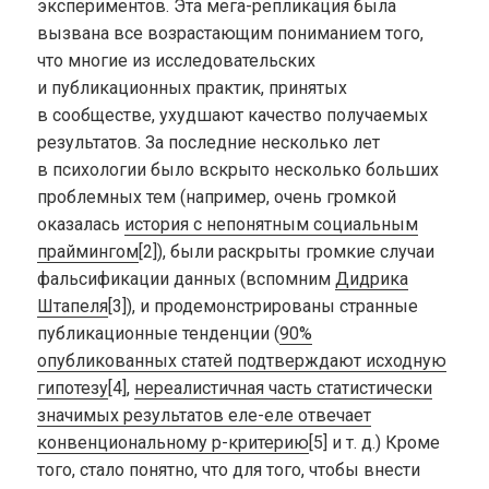
экспериментов. Эта мега-репликация была
вызвана все возрастающим пониманием того,
что многие из исследовательских
и публикационных практик, принятых
в сообществе, ухудшают качество получаемых
результатов. За последние несколько лет
в психологии было вскрыто несколько больших
проблемных тем (например, очень громкой
оказалась
история с непонятным социальным
праймингом
[2]), были раскрыты громкие случаи
фальсификации данных (вспомним
Дидрика
Штапеля
[3]), и продемонстрированы странные
публикационные тенденции (
90%
опубликованных статей подтверждают исходную
гипотезу
[4],
нереалистичная часть статистически
значимых результатов еле-еле отвечает
конвенциональному p-критерию
[5]
и т. д.
) Кроме
того, стало понятно, что для того, чтобы внести