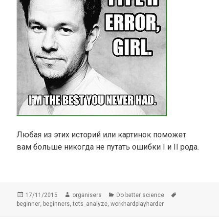
Любая из этих историй или картинок поможет
вам больше никогда не путать ошибки I и II рода.
Опубликовано
Автор
Рубрики
Метки
17/11/2015
organisers
Do better science
,
,
,
beginner
beginners
tcts_analyze
workhardplayharder