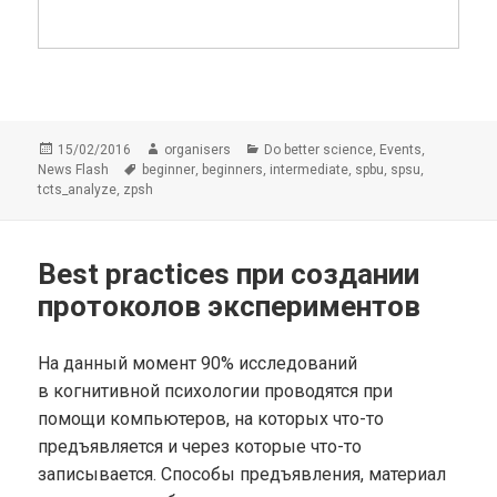
Опубликовано
Автор
Рубрики
,
,
15/02/2016
organisers
Do better science
Events
Метки
,
,
,
,
,
News Flash
beginner
beginners
intermediate
spbu
spsu
,
tcts_analyze
zpsh
Best practices при создании
протоколов экспериментов
На данный момент 90% исследований
в когнитивной психологии проводятся при
помощи компьютеров, на которых что-то
предъявляется и через которые что-то
записывается.
Способы предъявления, материал