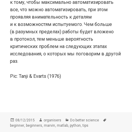
к тому, чтобы максимально автоматизировать
все, что можно автоматизировать, при этом
проявляя внимательность к деталям
и к возможностям испытуемого. Чем больше
(в разумных пределах) работы будет вложено
в протокол, тем меньше вероятность
критических проблем на следующих этапах
исследования, о которых мы поговорим в другой
раз.
Pic: Tanji & Evarts (1976)
Опубликовано
Автор
Рубрики
Метки
08/12/2015
organisers
Do better science
,
,
,
,
,
beginner
beginners
marvin
matlab
python
tips