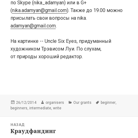
по Skype (nika_adamyan) или в G+
(
nika.adamyan@gmail.com
). Также до 19.00 можно
присылать свои вопросы на nika.
adamyan@gmail.com
.
На картинке -- Uncle Six Eyes, придуманный
художником Трэвисом Луи. По слухам,
от природы хороший редактор.
Опубликовано
Автор
Рубрики
Метки
,
26/12/2014
organisers
Our grants
beginner
,
,
beginners
intermediate
write
Навигация
НАЗАД
по
Краудфандинг
Предыдущая
записям