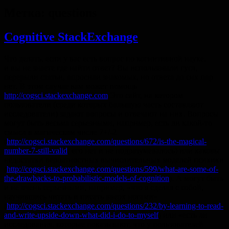
Метка:
questions
Cognitive StackExchange
Что делать, если у вас есть вопрос по когнитивной науке,
и вы не знаете где найти ответ? Вы использовали гугл,
перерыли статьи, опросили знакомых, но ответа до сих пор
нет. В этом случае вам может помощь
http://cogsci.stackexchange.com
Это сайт, на котором
пользователи (среди которых большую часть составляют
исследователи) задают вопросы и отвечают на них. Вопросы
могут быть весьма серьезными, например, есть ли какой-то
смысл в магическом числе 7+/-2
(
http://cogsci.stackexchange.com/questions/672/is-the-magical-
number-7-still-valid
, его нет и не подразумевалось) или каковы
недостатки вероятностных вычислительных моделей психики
(
http://cogsci.stackexchange.com/questions/599/what-are-some-of-
the-drawbacks-to-probabilistic-models-of-cognition
). А могут быть
и не очень серьезными, например, «что я сделал с собой,
научившись читать и писать вверх ногами»
(
http://cogsci.stackexchange.com/questions/232/by-learning-to-read-
and-write-upside-down-what-did-i-do-to-myself
) или «есть ли
исследования, которые показывают, что у пользователей