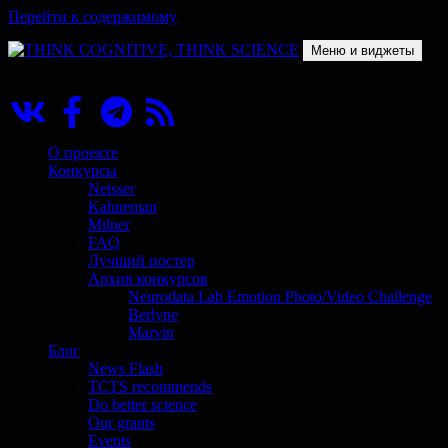
Перейти к содержимому
Меню и виджеты
THINK COGNITIVE, THINK SCIENCE
Научно-образовательный проект в сфере когнитивной науки
О проекте
Конкурсы
Neisser
Kahneman
Milner
FAQ
Лучший постер
Архив конкурсов
Neurodata Lab Emotion Photo/Video Challenge
Berlyne
Marvin
Блог
News Flash
TCTS recommends
Do better science
Our grants
Events