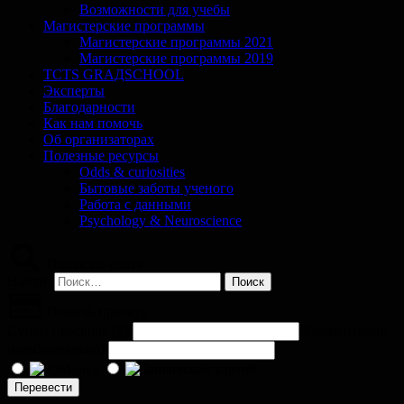
Возможности для учебы
Магистерские программы
Магистерские программы 2021
Магистерские программы 2019
TCTS GRАДSCHOOL
Эксперты
Благодарности
Как нам помочь
Об организаторах
Полезные ресурсы
Odds & curiosities
Бытовые заботы ученого
Работа с данными
Psychology & Neuroscience
Поиск по сайту
Найти:
Помочь проекту
Сумма перевода (
₽
)
Комментарий
(необязательно)