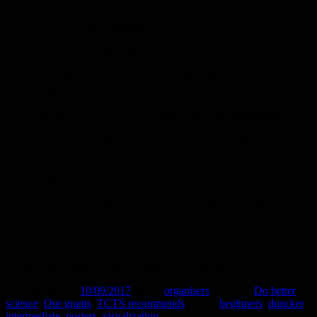
работы, не вдаваясь в детали?
У постера должны быть внутренние поля, и вся
текстовая информация должна располагаться
компактно -- без нарушения границ и разрежения
текста в ширину
Барчарты (столбики) это не самый правильный тип
визуализации для средних. Выбирайте графики
в зависимости от типа данных.
Статистические выводы на постере должны быть
оформлены так же, как в любом другом академическом
жанре: точки (а не запятые) после целой части, без
указания 0 целых если значение не может быть больше 1
(например,
p
)
и т. д.
Не забывайте указывать на постере своё полное имя
и контактный email.
После того, как вы послушались совета № 1 и в вашем
постере стало меньше текста, сократите его еще
наполовину. Честно!
Большое спасибо организаторам Школы имени Дункера
за возможность распространения нашей выстраданной
постерной мудрости. Всем удачных конференций!
Опубликовано
10/09/2017
Автор
organisers
Рубрики
Do better
science
,
Our grants
,
TCTS recommends
Метки
beginners
,
duncker
,
intermediate
,
posters
,
visualization