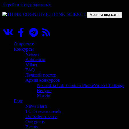
Перейти к содержимому
Меню и виджеты
THINK COGNITIVE, THINK SCIENCE
Научно-образовательный проект в сфере когнитивной науки
О проекте
Конкурсы
Neisser
Kahneman
Milner
FAQ
Лучший постер
Архив конкурсов
Neurodata Lab Emotion Photo/Video Challenge
Berlyne
Marvin
Блог
News Flash
TCTS recommends
Do better science
Our grants
Events