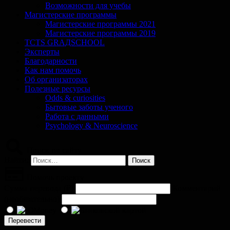
Возможности для учебы
Магистерские программы
Магистерские программы 2021
Магистерские программы 2019
TCTS GRАДSCHOOL
Эксперты
Благодарности
Как нам помочь
Об организаторах
Полезные ресурсы
Odds & curiosities
Бытовые заботы ученого
Работа с данными
Psychology & Neuroscience
Поиск по сайту
Найти:
Помочь проекту
Сумма перевода (
₽
)
Комментарий
(необязательно)