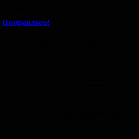
Метка:
duncker
Поздравляем!
На прошлой неделе в Московской области проходила Летняя
школа по когнитивной психологии, посвященная памяти
Карла Дункера. В программу школы помимо интересных
лекций и воркшопов традиционно входит постерная сессия,
на которой участники представляют свои исследовательские
проекты.
Мы в TCTS любим постеры, и не только потому, что
постерные инструкции это самый читаемый контент нашего
блога. Мы любим постеры, потому что внимание к деталям,
которое нужно для создания по-настоящему хорошего постера,
это одно из самых необходимых качеств для молодых учёных.
Для того, чтобы сделать хороший постер, нужно хорошо
понимать, что в твоём исследовательском проекте самое
важное и сложное, знать стандарты оформления результатов,
уметь видеть свой материал чужими глазами и в целом очень
хотеть, чтобы окружающие прониклись твоей наукой.
Поэтому вот уже который год мы проводим конкурс среди
участников Школы имени Дункера -- мы безжалостно