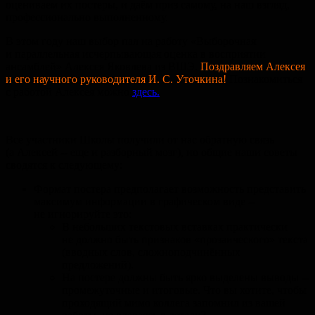
оцениваем их постеры, и даём приз самому, на наш взгляд,
профессионально выполненному.
В этом году наш выбор пал на работу «Выборочная
и параллельная исчерпывающая оценка в восприятии
ансамблей» Алексея Яковлева из ВШЭ.
Поздравляем Алексея
и его научного руководителя И. С. Уточкина!
Познакомиться
с работой Алексея можно
здесь.
Все участники Школы получили от нас обратную связь
(а Алексей -- еще и разборный мозг), но общие наши советы
сводятся к следующему:
Формат постера предполагает возможность представить
максимум информации в графическом виде --
не игнорируйте это:
В небольших текстовых вставках практически
не должно быть признаков «прозаического» текста
(вводных слов, сложноподчинённых
предложений).
На постере должны быть ярко выделены выводы --
промежуточные и итоговые. Что вы хотите, чтобы
проходящий мимо коллега запомнил из вашей