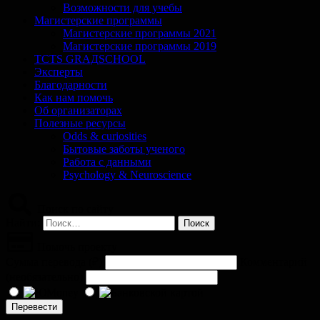
Возможности для учебы
Магистерские программы
Магистерские программы 2021
Магистерские программы 2019
TCTS GRАДSCHOOL
Эксперты
Благодарности
Как нам помочь
Об организаторах
Полезные ресурсы
Odds & curiosities
Бытовые заботы ученого
Работа с данными
Psychology & Neuroscience
Поиск по сайту
Найти:
Помочь проекту
Сумма перевода (
₽
)
Комментарий
(необязательно)