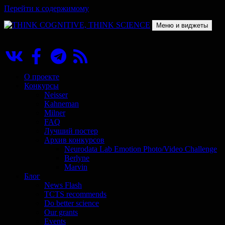
Перейти к содержимому
Меню и виджеты
THINK COGNITIVE, THINK SCIENCE
Научно-образовательный проект в сфере когнитивной науки
О проекте
Конкурсы
Neisser
Kahneman
Milner
FAQ
Лучший постер
Архив конкурсов
Neurodata Lab Emotion Photo/Video Challenge
Berlyne
Marvin
Блог
News Flash
TCTS recommends
Do better science
Our grants
Events