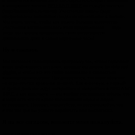
и закончится вечером 26го. GRАДSCHOOL будет проходить
в коворкинге хостела
BED AND BIKE
на ст.м.Достоевская
(http://bedandbike.ru/rooms). Участникам школы будет
предоставлена небольшая скидка на проживание в хостеле.
Мы очень хотим, чтобы как можно большее количество
участников воспользовались этим предложением — ведь
тогда мы сможем продолжить свою когнитивную
деятельность даже в самые неурочные часы!
Ну и главное.
Мы пытаемся спланировать программу так, чтобы серьезные
вещи разбавлялись штуками, которые мы делаем for shits and
giggles, и чтобы все это гибко перетекало в совместное
времяпрепровождение. Предполагается, что наше общение
не ограничится временем занятий. Как минимум, в первый
и третий день нас ждут «открытие» и «закрытие» в BED AND
BIKE, а как максимум — мы вообще постараемся забыть, что
в мире есть что-то кроме когнитивной науки и людей,
ее творящих. Поэтому, пожалуйста, не рассчитывайте, что
в эти три дня вы успеете поработать или выспаться:).
Я на все согласен, возьмите меня пожалуйста.
(SHUT UP AND TAKE MY CV)