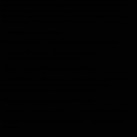
исследовательских инструментов (конечно же, при помощи
ведущего, коллег и соответствующей матери). Полную
программу мы опубликуем чуть позже, но уже можно сказать,
что это будет очень насыщенно и немного сумасшедше.
Подтвержденные лекторы:
Уильям Макиннес, «Orienting attention in space and time»
Екатерина Печенкова, «Функциональная МРТ
и неофренология: попытка к бегству»
Ирина Радченко, «Все цвета открытой науки»
Михаил Соколов, «Культурные теории разума, экономические
ниши университетов и академическая власть: Как
организованы карьеры в современной науке»
Подтвержденные практические занятия:
Байесовская статистика c BUGS — ведущий Борис Соколов
R Markdown для академических целей — ведущий Антон
Антонов