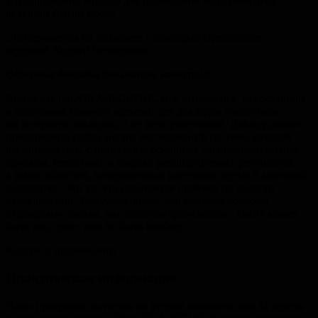
Использование Arduino для проведения экспериментов —
ведущий Антон Кобак
Эксперименты на планшете c помощью OpenSesame —
ведущий Андрей Четвериков
Обзорные доклады (внимание, конкурс!):
Чтобы сделать GRAДSCHOOL еще интереснее, мы оставили
в программе немного времени для докладов участников —
но не просто докладов, и не всех участников. Доклад должен
представлять собой анализ исследований по теме, которой
вы занимаетесь, с описанием основных экспериментальных
приемов, известных и широко реплицируемых результатов,
а также областей, находящихся в настоящее время в активной
разработке
.
Это то, что называется праймер по области
исследований.
Тем участникам, чьи доклады попадут
в программу школы, мы оплатим проживание.
Таких может
быть два, один, или не быть вообще.
Кстати, о проживании.
Практическая информация.
Наша программа начнется во второй половине дня 24 апреля