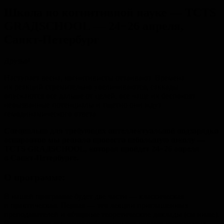
Школа по когнитивной науке — TCTS
GRАДSCHOOL — 24−26 апреля,
Санкт-Петербург
Друзья!
Наступает весна, когнитивисты оттаивают. Времена
их реакций стремительно увеличиваются, саккады
опускаются все дальше от целей, все чаще их беспокоят
невызванные потенциалы и тщетно они ждут
гемодинамического ответа…
Специально для требующих интеллектуальной подзарядки
аспирантов мы решили провести небольшую школу —
TCTS GRАДSCHOOL, которая пройдет 24−26 апреля
в Санкт-Петербурге.
О программе:
В нашей программе будет две части — классическая
и практическая. Первая — это лекции приглашенных
преподавателей и обзорные теоретические доклады (см.ниже).
Вторая — это освоение собственными руками интересных