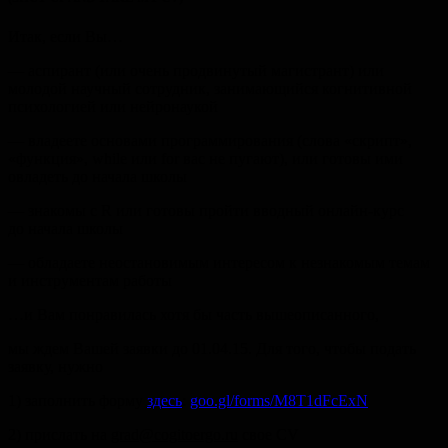
Итак, если Вы…
— аспирант (или очень продвинутый магистрант) или
молодой научный сотрудник, занимающийся когнитивной
психологией или нейронаукой
— владеете основами программирования (слова «cкрипт»,
«функция», while или for вас не пугают), или готовы ими
овладеть до начала школы
— знакомы с R или готовы пройти вводный онлайн-курс
до начала школы
— обладаете неостановимым интересом к незнакомым темам
и инструментам работы
…и Вам понравилась хотя бы часть вышеописанного,
мы ждем Вашей заявки
до 01.04.15.
Для того, чтобы подать
заявку, нужно
1) заполнить форму
здесь
:
goo.gl/forms/M8T1dFcExN
2) прислать на
grad@cogitoergo.ru
свое CV