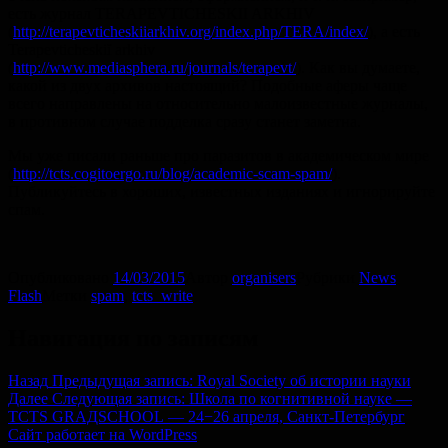
есть журнал TERAPEVTICHESKII ARKHIV
(
http://terapevticheskiiarkhiv.org/index.php/TERA/index/
), а есть
Terapevticheskiĭ arkhiv
(
http://www.mediasphera.ru/journals/terapevt/
). Как вы думаете,
какой из двух архивов настоящий? Подобные аферы чаще
всего направлены на относительно малоизвестные журналы,
в противном случае подделка сразу станет заметна.
Мы уже писали раньше про паразитов в академическом мире
(
http://tcts.cogitoergo.ru/blog/academic-scam-spam/
).
Публикуйтесь в хороших, известных изданиях и игнорируйте
спам.
Опубликовано
14/03/2015
Автор
organisers
Рубрики
News
Flash
Метки
spam
,
tcts_write
Навигация по записям
Назад
Предыдущая запись:
Royal Society об истории науки
Далее
Следующая запись:
Школа по когнитивной науке —
TCTS GRАДSCHOOL — 24−26 апреля, Санкт-Петербург
Сайт работает на WordPress