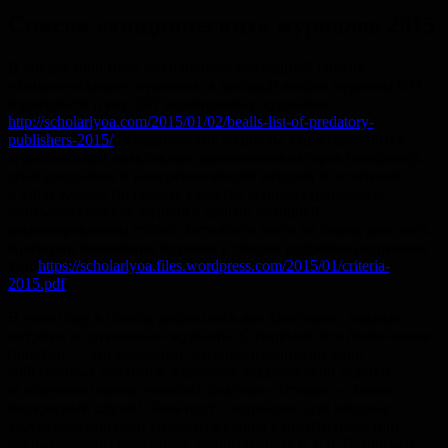
Список «хищнических» журналов 2015
В январе John Beall опубликовал ежегодный список
«хищническими» журналов, в который вошли журналы 693
издательств и еще 507 независимых журналов:
http://scholarlyoa.com/2015/01/02/bealls-list-of-predatory-
publishers-2015/
. Хищнические журналы характеризуются
агрессивными практиками заманивания авторов (например,
спам-рассылки) и намеренно вводят авторов и читателей
в заблуждение по поводу качества журнала (например,
описывая себя как журнал с долгой историей,
рецензированием статей, хотя всего этого на самом деле нет).
Критерии включения журнала в список подробно расписаны
тут:
https://scholarlyoa.files.wordpress.com/2015/01/criteria-
2015.pdf
.
В этом году в список добавились две категории: ложные
метрики и «угнанные» журналы. С первыми все более-менее
понятно — это компании, которые публикуют свои
собственные рейтинги журналов, выдавая свои оценки
за обычные оценки «импакт фактора». Вторые — более
интересный случай. Речь идет о журналах, для которых
злоумышленниками создаются клоны с идентичным или
очень похожим названием, оформлением,
и т. п.
Например,