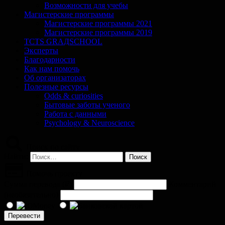
Возможности для учебы
Магистерские программы
Магистерские программы 2021
Магистерские программы 2019
TCTS GRАДSCHOOL
Эксперты
Благодарности
Как нам помочь
Об организаторах
Полезные ресурсы
Odds & curiosities
Бытовые заботы ученого
Работа с данными
Psychology & Neuroscience
Поиск по сайту
Найти:
Помочь проекту
Сумма перевода (
₽
)
Комментарий
(необязательно)