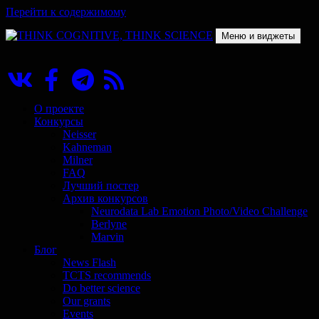
Перейти к содержимому
Меню и виджеты
THINK COGNITIVE, THINK SCIENCE
Научно-образовательный проект в сфере когнитивной науки
О проекте
Конкурсы
Neisser
Kahneman
Milner
FAQ
Лучший постер
Архив конкурсов
Neurodata Lab Emotion Photo/Video Challenge
Berlyne
Marvin
Блог
News Flash
TCTS recommends
Do better science
Our grants
Events