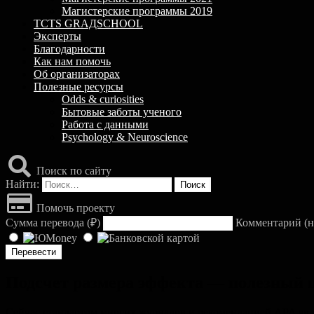
Магистерские программы 2019
TCTS GRАДSCHOOL
Эксперты
Благодарности
Как нам помочь
Об организаторах
Полезные ресурсы
Odds & curiosities
Бытовые заботы ученого
Работа с данными
Psychology & Neuroscience
Поиск по сайту
Найти:
Помочь проекту
Сумма перевода (
₽
)
Комментарий (н
Подсчет размера эффекта — полезный 
Сейчас стандартом многих журналов и рекомендацией APA явля