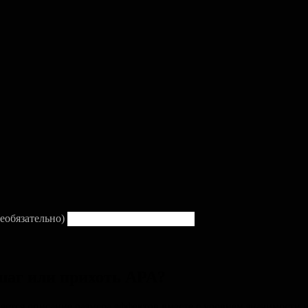
еобязательно)
шаг или прихоть APA?
ется описание размера эффектов вместе с уровнем значимости и