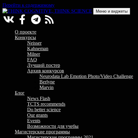
Перейти к содержимому
Меню и виджеты
THINK COGNITIVE, THINK SCIENCE
Научно-образовательный проект в сфере когнитивной науки
О проекте
Конкурсы
Neisser
Kahneman
Milner
FAQ
Лучший постер
Архив конкурсов
Neurodata Lab Emotion Photo/Video Challenge
Berlyne
Marvin
Блог
News Flash
TCTS recommends
Do better science
Our grants
Events
Возможности для учебы
Магистерские программы
Магистерские программы 2021