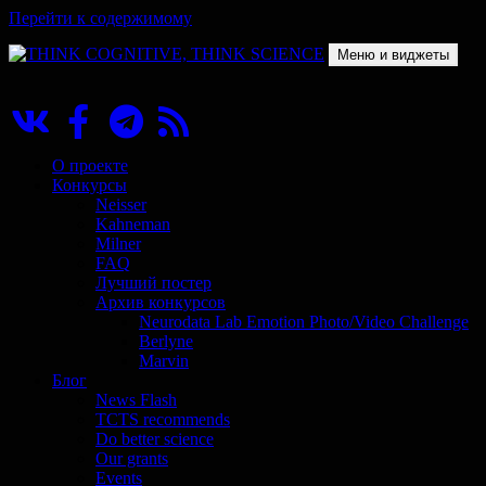
Перейти к содержимому
Меню и виджеты
THINK COGNITIVE, THINK SCIENCE
Научно-образовательный проект в сфере когнитивной науки
О проекте
Конкурсы
Neisser
Kahneman
Milner
FAQ
Лучший постер
Архив конкурсов
Neurodata Lab Emotion Photo/Video Challenge
Berlyne
Marvin
Блог
News Flash
TCTS recommends
Do better science
Our grants
Events