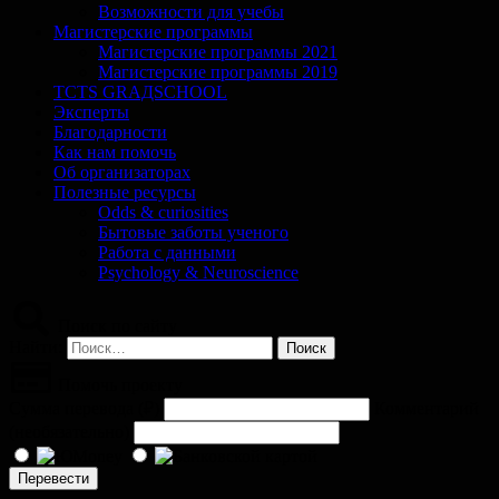
Возможности для учебы
Магистерские программы
Магистерские программы 2021
Магистерские программы 2019
TCTS GRАДSCHOOL
Эксперты
Благодарности
Как нам помочь
Об организаторах
Полезные ресурсы
Odds & curiosities
Бытовые заботы ученого
Работа с данными
Psychology & Neuroscience
Поиск по сайту
Найти:
Помочь проекту
Сумма перевода (
₽
)
Комментарий
(необязательно)