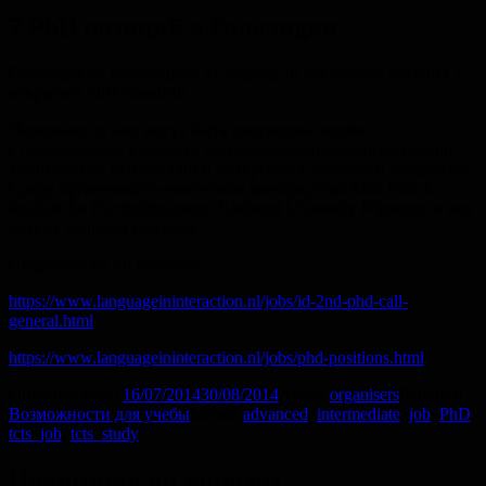
7 PhD позиций в Голландии
Голландский консорциум «Language in Interaction» объявил 7
открытых PhD позиций.
Несколько из них могут быть интересны людям
с образованием в области экспериментальной/когнитивной/
клинической психологии и интересом к языковым процессам.
Среди организаций-участников консорциума Max Planck
Institute for Psycholinguistics, Radboud University Nijmegen и ряд
других сильных центров.
Подробности по ссылкам:
https://www.languageininteraction.nl/jobs/id-2nd-phd-call-
general.html
https://www.languageininteraction.nl/jobs/phd-positions.html
Опубликовано
16/07/2014
30/08/2014
Автор
organisers
Рубрики
Возможности для учебы
Метки
advanced
,
intermediate
,
job
,
PhD
,
tcts_job
,
tcts_study
Навигация по записям