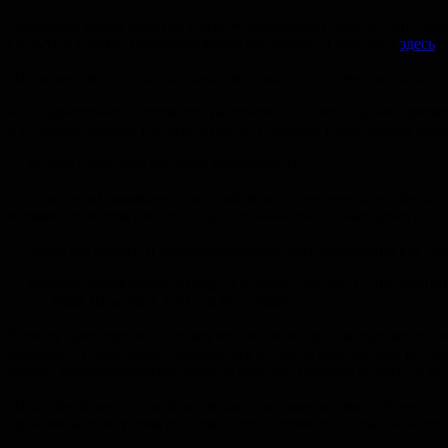
Некоторое время назад на сайте «Социальный Компас» опубликовал
Скрытые травмы неолиберальной академии». Оригинал
здесь
)
Например, вот характеристики, которые достаточно неплохо о
«- «подвешенное состояние» работника — преобладание времен
и стимулирующим наедаться после, стирание грани между работ
— низкая плата при высокой мобильности;
— страстная привязанность к работе и к идентичности «творца
в связи с поиском работы и зарабатыванием нужных денег;
— смесь богемного и предпринимательского мышления как общ
— неформальная рабочая среда и особые способы социализации,
Ursell 2000, Ross 2003, Gill and Pratt 2008)".
Я пишу здесь про это, потому что это те вещи, с которыми ста
например, сознательно отказываясь от части работы, или все ж
объема бюрократической работы или обеспечение оплаты за ее
По крайней мере, подобные вещи стоит иметь в виду. Лично д
организовать ее таким образом, чтобы избежать большей части 