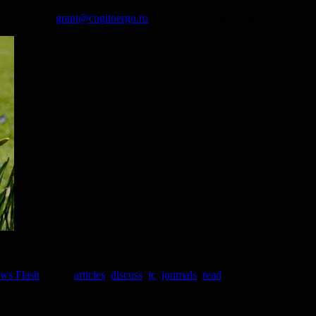
. Пишите на
grant@cogitoergo.ru
чтобы присоединиться!
ws Flash
Метки
articles
,
discuss
,
jc
,
journals
,
read