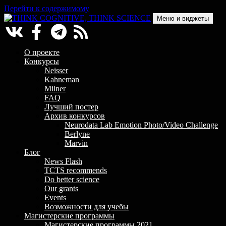
Перейти к содержимому
Меню и виджеты
THINK COGNITIVE, THINK SCIENCE
Научно-образовательный проект в сфере когнитивной науки
О проекте
Конкурсы
Neisser
Kahneman
Milner
FAQ
Лучший постер
Архив конкурсов
Neurodata Lab Emotion Photo/Video Challenge
Berlyne
Marvin
Блог
News Flash
TCTS recommends
Do better science
Our grants
Events
Возможности для учебы
Магистерские программы
Магистерские программы 2021