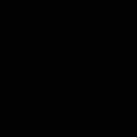
и перевод работы Розалинд Гилл «Breaking the silence: The hidde
. Несмотря на то, что статья про западные университеты, в ней мн
тражают негативные стороны исследовательской работы:
ной, нестабильной и прекарной занятости; длинный рабочий де
ой и досугом, до их полного исчезновения,
» (например, веб -дизайнера, художника, фэшн -дизайнера), от
ая установка;
 постоянная «гонка» за быстрыми изменениями специфики работы,
лкиваются молодые исследователи (в том числе, я сам). Частичн
е нормально питаясь. Частично они требуют борьбы за свои прав
 выполнение.
ля меня они не умаляют ценности исследовательской работы, пр
граблей.