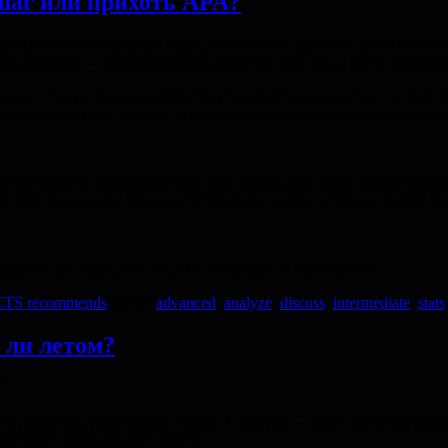
шаг или прихоть APA?
ется описание размера эффектов вместе с уровнем значимости и
как главное — подтверждается гипотеза или нет, а не то, наско
жным с точки зрения любой практической значимости и размер э
ого процесса, маскируемого сильным шумом (погрешностью) в и
 not be forced to document a large one. Indeed, that might suggest that 
think it is a useful general criterion in the context of theory-guided re
ледованиях эффектов? Знаете ли вы как их оценивать?
TS recommends
Метки
advanced
,
analyze
,
discuss
,
intermediate
,
stats
 ли летом?
TS.
ле, конечно, интересные статьи. С другой — клуб это затея соци
участники Журнального Клуба.