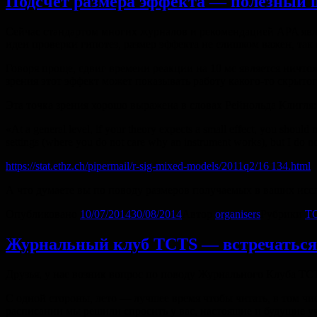
Подсчет размера эффекта — полезный 
Сейчас стандартом многих журналов и рекомендацией APA явля
идеи проверки гипотез, размер эффекта не слишком важен, так 
Говоря проще, сдвиг времени реакции на 10 мс является ничто
зрения этот эффект может показывать работу какого-то скрыт
Эта точка зрения хорошо выражена в словах Рейнольда Клигля:
«At a general level, if your theory expects a small effect, you should
settings (where you do not care why an instrument works), but I do not 
https://stat.ethz.ch/pipermail/r-sig-mixed-models/2011q2/16 134.html
А что думаете вы по поводу размеров получаемых в ваших исс
Опубликовано
10/07/2014
30/08/2014
Автор
organisers
Рубрики
TC
Журнальный клуб TCTS — встречаться
Друзья, у нас возник вопрос по поводу Журнального Клуба TC
С одной стороны, лето — лучшее время чтобы читать, в том чис
расписании мы решили спросить у вас, настоящие и будущие 