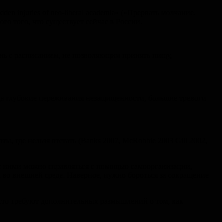
n injuries of neo-liberal academia» («Прервать молчание.
ого того, что существует сейчас в России.
нь с расписанием, не позволяющим принять пищу,
куда глубокие переживания незащищенности, большие тревоги
 где нельзя отстать (Banks 2007, McRobbie 2003 Gill 2002,
о с ними можно справляться с помощью самоорганизации,
а во внешней среде. Наверное, нужно бороться за сокращение
осто требуют дополнительных размышлений о том, как