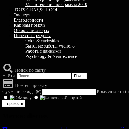
Магистерские программы 2019
TCTS GRАДSCHOOL
Эксперты
Благодарности
Как нам помочь
Об организаторах
Полезные ресурсы
Odds & curiosities
Бытовые заботы ученого
Работа с данными
Psychology & Neuroscience
Поиск по сайту
Найти:
Помочь проекту
Сумма перевода (
₽
)
Комментарий (н
Метка:
discuss