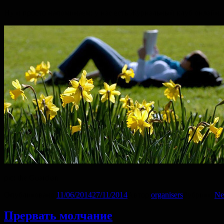
Ну и просто напоминаем: у нас есть Журнальный клуб онлайн
pic: the Guardian
Опубликовано
11/06/2014
27/11/2014
Автор
organisers
Рубрики
Ne
Прервать молчание