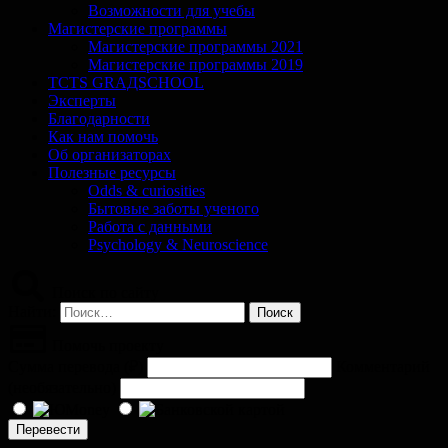
Возможности для учебы
Магистерские программы
Магистерские программы 2021
Магистерские программы 2019
TCTS GRАДSCHOOL
Эксперты
Благодарности
Как нам помочь
Об организаторах
Полезные ресурсы
Odds & curiosities
Бытовые заботы ученого
Работа с данными
Psychology & Neuroscience
Поиск по сайту
Найти:
Помочь проекту
Сумма перевода (
₽
)
Комментарий
(необязательно)