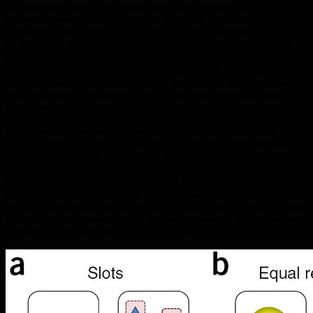
мы получаем репрезентацию хорошего качества и,
соответственно, точные ответы. В случае большого
количества объектов распределение будет состоять
из большого количества нормальных распределений разной
ширины (обратите внимание на специфическую форму
и высокие «края» итогового распределения). Эта модель
действительно хорошо описывает данные, но вот причины
таких вариаций точности и их нейронные основания еще
предстоит найти.
Исследование рабочей памяти — это увлекательнейшая
область, использующая весь арсенал методов современной
экспериментальной психологии и нейронауки, от работы
с единичными нейронами до бихевиоральных экспериментов,
включая клинические исследования и компьютерное
моделирование. И несмотря на длительную историю, область
все еще продолжает активно развиваться, постепенно улучшая
наши представления о самой рабочей памяти и об огромном
количестве зависящих от нее процессов.