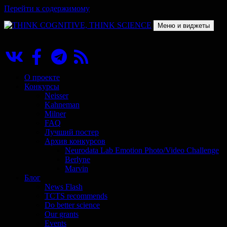
Перейти к содержимому
Меню и виджеты
THINK COGNITIVE, THINK SCIENCE
Научно-образовательный проект в сфере когнитивной науки
О проекте
Конкурсы
Neisser
Kahneman
Milner
FAQ
Лучший постер
Архив конкурсов
Neurodata Lab Emotion Photo/Video Challenge
Berlyne
Marvin
Блог
News Flash
TCTS recommends
Do better science
Our grants
Events