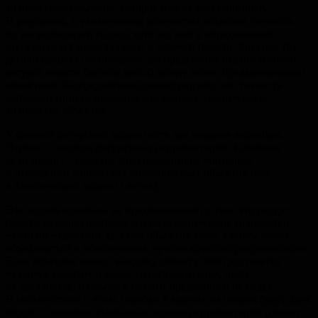
количеством объектов, которое нам нужно запомнить.
В результате, с увеличением количества объектов точность
их репрезентаций падает, хотя все они в определенной
степени будут представлены в рабочей памяти. Рисунок (b)
демонстрирует равномерное распределение ограниченного
ресурса памяти (желтая масса) между всеми предъявляемыми
объектами. Распределения демонстрируют, что точность
репрезентаций равномерно снижается с увеличением
количества объектов.
У базовой ресурсной модели есть две мощные вариации.
Первая — модель дискретных репрезентаций. Ключевое
ее отличие — наличие фиксированного «потолка»
в отношении количества запоминаемых объектов (как
в классической модели слотов).
Эта модель основана на предположении о том, что ресурс
памяти исходно распределен на ограниченное количество
«квантов» (рисунок с). Если объектов мало, кванты могут
объединяться и обеспечивать лучшее качество репрезентации.
Если объектов много, каждому объекту либо достанется
«кусочек памяти» и какая-то репрезентация, либо
не достанется, и объект в памяти представлен не будет.
В соответствии с этим, ошибки в задачах на память будут двух
видов — ошибки, вызванные шумом репрезентации (имеют