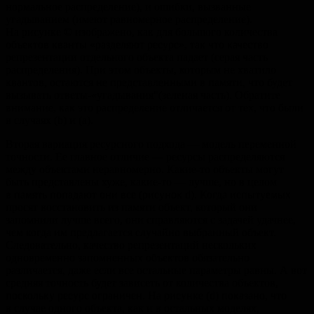
нормальное распределение), и ошибки, вызванные
угадыванием (имеют равномерное распределение).
На рисунке © изображено, как для большого количества
объектов кванты «разделяют ресурс», так что качество
репрезентации отдельного объекта падает (серая часть
распределения). При этом объекты, которым не хватило
квантов, остаются не представленными в памяти, что будет
вызывать ответы-«угадывания"(зеленая часть). Обратите
внимание, как это распределение отличается от тех, что были
в случаях (b) и (а).
Вторая вариация ресурсного подхода — модель переменной
точности. Ее главное отличие — ресурсы распределяются
между объектами неравномерно. Какие-то объекты могут
быть представлены хуже, какие-то — лучше, но в целом
в память попадают они все (рисунок d). Когда испытуемых
просят восстановить из памяти объект, который они
запомнили лучше всего, они справляются с задачей удачнее,
чем когда им предлагается случайно выбранный объект.
Следовательно, качество репрезентаций нескольких
одновременно запомненных объектов обязательно
различается, даже если все остальные параметры равны. А вот
средняя точность будет зависеть от количества объектов,
поскольку ресурс ограничен. На рисунке (d) показано, что
в случае одного объекта, как и в остальных моделях,