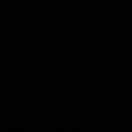
Итак, рисунок иллюстрирует четыре модели рабочей памяти.
Для каждой модели на верхних двух схемах показаны
репрезентации (сохранение объектов в памяти) в случае
малого (слева) и большого (справа) количества запоминаемых
объектов, а на нижних двух схемах — предсказываемое
моделью распределение ответов испытуемых. Для удобства
можно представлять себе эксперимент, где испытуемому
нужно запомнить ориентацию в пространстве нескольких
отрезков и затем воспроизвести один из них. Отклонение
ориентации, данной испытуемым, от той, которая была ему
предъявлена, и будет величиной ошибки. Основное, на что
смотрят ученые при анализе данных таких экспериментов —
параметры распределения ответов. Фактически, это ключ
к тому, что происходит в рабочей памяти.
Теперь к самим моделям. В рамках классического подхода
к рабочей памяти считается, что она жестко ограничена
по объему и способна удерживать лишь несколько объектов —
по числу имеющихся в ней «ячеек"/"слотов». Количество
таких ячеек в разных теориях предлагается разное
(пресловутые семь плюс-минус два, или четыре, или любое
другое экспериментально обнаруженное число),
и не исключается что для разных видов памяти это количество
будет разным. Но суть остается прежней — либо объект