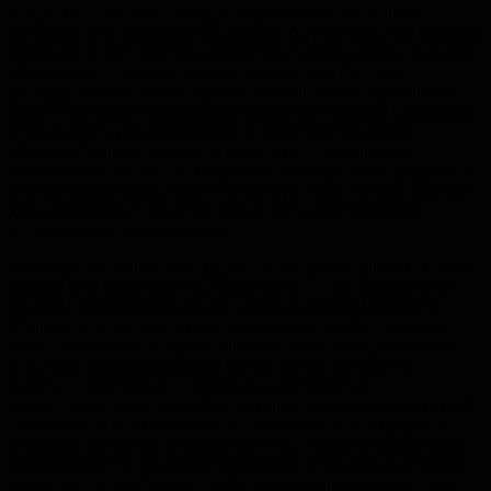
входит в это число и попадает в рабочую память, либо
не входит и не попадает. На рисунке (а) показано, как объекты
попадают в одну из трех независимых ячеек памяти. Каждый
объект хранится там в «хорошем качестве». Поэтому
распределение ответов отражает небольшой разброс ошибок
вокруг истинного значения запомненного объекта (например,
оттенка цвета или ориентации в пространстве). Когда
объектов больше, чем ячеек, часть из них не попадает
в память. Согласно этой модели, в этом случае распределение
ответов испытуемых будет состоять из очень точных ответов
для запомненных объектов (серая часть распределения)
и угадывания (зеленая часть).
Несмотря на большую поддержку со стороны данных, у этой
модели есть существенный недостаток — она отрицает, что
объекты могут запоминаться с разным уровнем точности.
Например, в ситуации, если вы помните что фигура была
синяя, но не можете припомнить оттенок. Альтернативный
и активно разрабатываемый сейчас взгляд на рабочую
память — ресурсный — основан на результатах,
демонстрирующих, что объекты могут запоминаться с разной
точностью, и чем больше объектов мы пытаемся удержать
в памяти, тем менее точными будут их следы-репрезентации.
Предполагается, что существует некий ограниченный ресурс
«памяти», который может гибко распределяться между тем