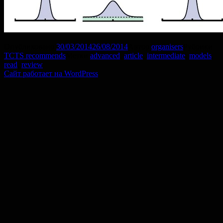
Опубликовано
30/03/2014
26/08/2014
Автор
organisers
Рубрики
TCTS recommends
Метки
advanced
,
article
,
intermediate
,
models
,
read
,
review
Сайт работает на WordPress