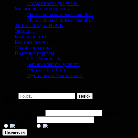
Возможности для учебы
Магистерские программы
Магистерские программы 2021
Магистерские программы 2019
TCTS GRАДSCHOOL
Эксперты
Благодарности
Как нам помочь
Об организаторах
Полезные ресурсы
Odds & curiosities
Бытовые заботы ученого
Работа с данными
Psychology & Neuroscience
Поиск по сайту
Найти:
Помочь проекту
Сумма перевода (
₽
)
Комментарий
(необязательно)