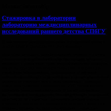
Метка:
internship
Стажировка в лаборатории
лабораторию междисциплинарных
исследований раннего детства СПбГУ
В лабораторию междисциплинарных исследований раннего
детства СПбГУ требуется помощник-волонтер!
«Мы ищем активного, мотивированного студента 3−4 курса
с психологическим/биологическим бэкграундом, которого
интригует и притягивает слово «психофизиология» (поверьте,
это не так страшно, как звучит). Нам нужен ассистент для
проведения экспериментов, направленных на изучение
психолингвистических (и когнитивных в целом) компонентов
активности головного мозга, регистрируемых с помощью
новых электроэнцефалографических (ЭЭГ) систем высокой
плотности размещения электродов. В нашей лаборатории
мы занимаемся исследованием биоповеденческих показателей
развития детей и взрослых с различным детским опытом.
Участие в проекте — это возможность работать с ведущими
учеными, принять участие в конференциях и написании