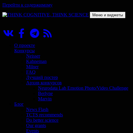
Перейти к содержимому
Меню и виджеты
THINK COGNITIVE, THINK SCIENCE
Научно-образовательный проект в сфере когнитивной науки
О проекте
Конкурсы
Neisser
Kahneman
Milner
FAQ
Лучший постер
Архив конкурсов
Neurodata Lab Emotion Photo/Video Challenge
Berlyne
Marvin
Блог
News Flash
TCTS recommends
Do better science
Our grants
Events