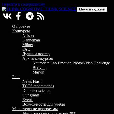
Перейти к содержимому
Меню и виджеты
THINK COGNITIVE, THINK SCIENCE
Научно-образовательный проект в сфере когнитивной науки
О проекте
Конкурсы
Neisser
Kahneman
Milner
FAQ
Лучший постер
Архив конкурсов
Neurodata Lab Emotion Photo/Video Challenge
Berlyne
Marvin
Блог
News Flash
TCTS recommends
Do better science
Our grants
Events
Возможности для учебы
Магистерские программы
Магистерские программы 2021