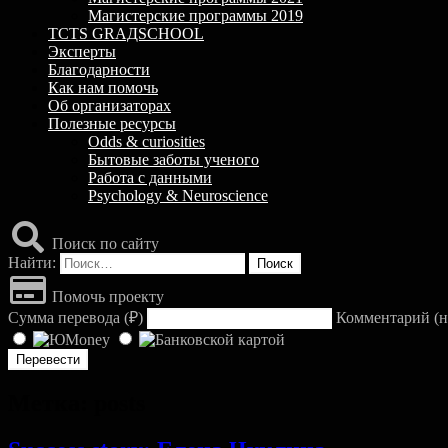
Магистерские программы 2019
TCTS GRАДSCHOOL
Эксперты
Благодарности
Как нам помочь
Об организаторах
Полезные ресурсы
Odds & curiosities
Бытовые заботы ученого
Работа с данными
Psychology & Neuroscience
Поиск по сайту
Найти:
Помочь проекту
Сумма перевода (
₽
)
Комментарий (н
Метка:
posts