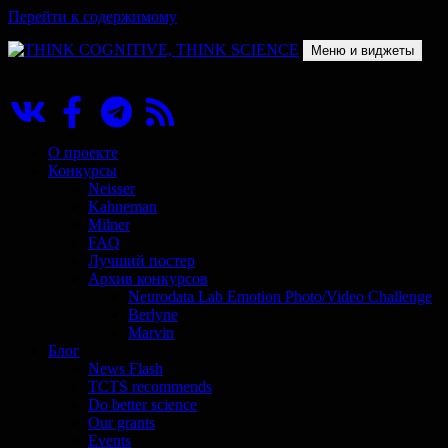
Перейти к содержимому
Меню и виджеты
THINK COGNITIVE, THINK SCIENCE
Научно-образовательный проект в сфере когнитивной науки
О проекте
Конкурсы
Neisser
Kahneman
Milner
FAQ
Лучший постер
Архив конкурсов
Neurodata Lab Emotion Photo/Video Challenge
Berlyne
Marvin
Блог
News Flash
TCTS recommends
Do better science
Our grants
Events