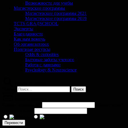
Возможности для учебы
Магистерские программы
Магистерские программы 2021
Магистерские программы 2019
TCTS GRАДSCHOOL
Эксперты
Благодарности
Как нам помочь
Об организаторах
Полезные ресурсы
Odds & curiosities
Бытовые заботы ученого
Работа с данными
Psychology & Neuroscience
Поиск по сайту
Найти:
Помочь проекту
Сумма перевода (
₽
)
Комментарий
(необязательно)