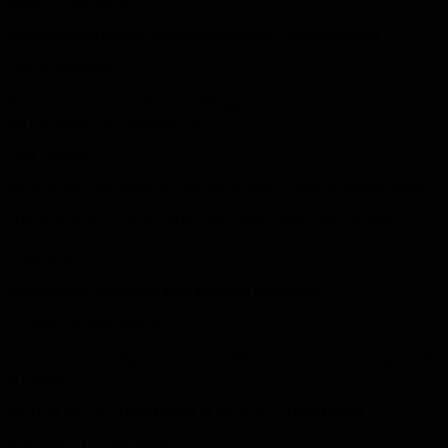
Мария Фаликман
Когнитивная наука: основоположения и перспективы
Ольга Федорова
А и Б сидели на трубе, или Междисциплинарность
когнитивных исследований
Пол Тагард
Междисциплинарность: торговые зоны в когнитивной науке
ПРОБЛЕМА СОЗНАНИЯ В КОГНИТИВНОЙ НАУКЕ
Алва Ноэ
Является ли видимый мир великой иллюзией?
Татьяна Черниговская
«До опыта приобрели черты…» Мозг человека и породивший
его язык
РАЗУМ ЕСТЕСТВЕННЫЙ И ИСКУССТВЕННЫЙ
Владимир Спиридонов