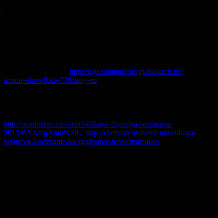
Выпуск философского журнала
«Логос» о когнитивной науке
Вышел новый выпуск философского журнала «Логос»,
посвященный когнитивной науке.
Ссылка на выпуск:
http://logosjournal.ru/cgi-bin/arch.pl?
action=show&id=73&lang=ru
. Там собрано несколько обзорных
статей про когнитивную науку вообще. Плюс перевод статьи
Альва Ноэ про «великую иллюзию сознания» (в честь которой
называны и когнитивные семинары «Великая иллюзия»,
проходящие раз в год в Москве и Питере:
http://cogitoergo.ru/event/velikaya-illyuziya-soznaniya-
2013/#.VAmgXmuWzIU
,
http://chetvericov.ru/event/velikaya-
illyuziya-2-soznanie-i-kognitivnoe-bessoznatelnoe/
). Если вы все
еще не до конца понимаете, что такое когнитивная наука
(откроем тайну — вы не одиноки), возможно, этот выпуск
натолкнет вас на некоторые идеи. Ну и вообще, интересно
почитать исторические обзоры.
ИСТОРИЯ И МЕТОДОЛОГИЯ КОГНИТИВНЫХ
ИССЛЕДОВАНИЙ