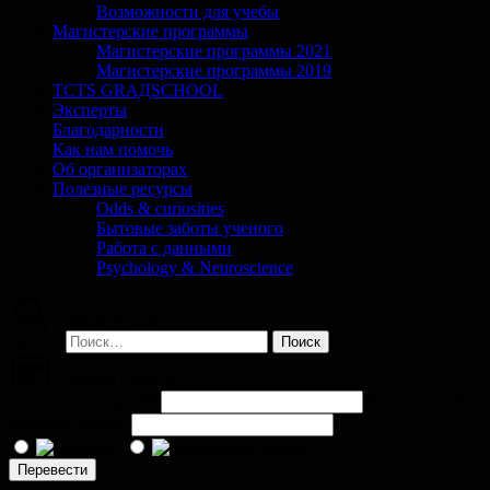
Возможности для учебы
Магистерские программы
Магистерские программы 2021
Магистерские программы 2019
TCTS GRАДSCHOOL
Эксперты
Благодарности
Как нам помочь
Об организаторах
Полезные ресурсы
Odds & curiosities
Бытовые заботы ученого
Работа с данными
Psychology & Neuroscience
Поиск по сайту
Найти:
Помочь проекту
Сумма перевода (
₽
)
Комментарий
(необязательно)