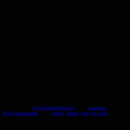
Задачи, эвристики, инсайт и другие непонятные вещи
Владимир Редько
Моделирование когнитивной эволюции: взгляд
из искусственного интеллекта
НОВЫЕ НАПРАВЛЕНИЯ КОГНИТИВНОЙ НАУКИ
Ричард Талер
От Homo Economicus к Homo Sapiens
Алина Ларцева
От генома до поведения: некоторые проблемы когнитивной
генетики
Опубликовано
07/05/2014
05/09/2014
Автор
organisers
Рубрики
TCTS recommends
Метки
article
,
journal
,
read
,
tcts_read
Навигация по записям