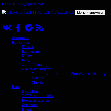
Перейти к содержимому
Меню и виджеты
THINK COGNITIVE, THINK SCIENCE
Научно-образовательный проект в сфере когнитивной науки
О проекте
Конкурсы
Neisser
Kahneman
Milner
FAQ
Лучший постер
Архив конкурсов
Neurodata Lab Emotion Photo/Video Challenge
Berlyne
Marvin
Блог
News Flash
TCTS recommends
Do better science
Our grants
Events