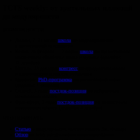
TCTS weekly: от зрительных иллюзий
до модулярности
ВОЗМОЖНОСТИ
Дижон, 7−21 июля:
школа
по моделированию
в когнитивной психологии
Кёльн, 26 февраля — 2 марта:
школа
по когнитивным
механизмам обработки языка и музыки (дедлайн:
31 декабря)
Москва, 23 декабря:
конгресс
по фундаментальным
и клиническим аспектам нейронаук
Будапешт:
PhD-программа
по когнитивной науке
(дедлайн: 1 февраля)
Сидней, 3 года:
постдок-позиция
по нейронным
механизмам памяти
Франкфурт, 3 года:
постдок-позиция
по возрастным
изменениям памяти (дедлайн: 4 декабря)
ЧТО ПОЧИТАТЬ
Статью
о модулярности, почтив память Дж. Фодора
Обзор
на тему предсказания антисоциального