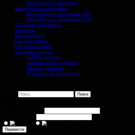
Возможности для учебы
Магистерские программы
Магистерские программы 2021
Магистерские программы 2019
TCTS GRАДSCHOOL
Эксперты
Благодарности
Как нам помочь
Об организаторах
Полезные ресурсы
Odds & curiosities
Бытовые заботы ученого
Работа с данными
Psychology & Neuroscience
Поиск по сайту
Найти:
Помочь проекту
Сумма перевода (
₽
)
Комментарий
(необязательно)