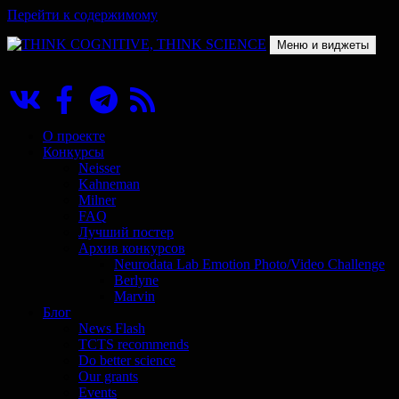
Перейти к содержимому
Меню и виджеты
THINK COGNITIVE, THINK SCIENCE
Научно-образовательный проект в сфере когнитивной науки
О проекте
Конкурсы
Neisser
Kahneman
Milner
FAQ
Лучший постер
Архив конкурсов
Neurodata Lab Emotion Photo/Video Challenge
Berlyne
Marvin
Блог
News Flash
TCTS recommends
Do better science
Our grants
Events