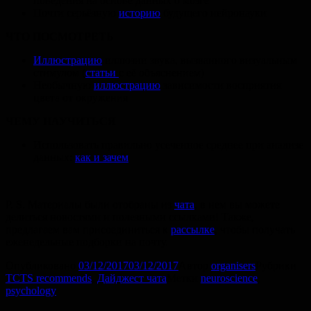
поведения на основе данных о мозге
Почти серьёзную
историю
будущего нейронауки
ЧТО ПОСМОТРЕТЬ
Иллюстрацию
иллюзии звука, вызванного визуальным
стимулом (
статьи
с её объяснением)
Необычную
иллюстрацию
зависимости восприятия
цвета от окружения
ЧЕМУ НАУЧИТЬСЯ
Использовать правильно усеченное среднее при анализе
данных:
как и зачем
P. S.
Материалы были отобраны из
чата
, в нем вы можете
делиться новостями и полезными ссылками! Также,
предлагаем вам присоединиться к
рассылке
, чтобы получать
еженедельные подборки на почту.
Опубликовано
03/12/2017
03/12/2017
Автор
organisers
Рубрики
TCTS recommends
,
Дайджест чата
Метки
neuroscience
,
psychology