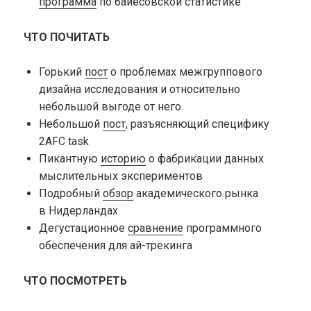
программа
по байесовской статистике
ЧТО ПОЧИТАТЬ
Горький
пост
о проблемах межгруппового
дизайна исследования и относительно
небольшой выгоде от него
Небольшой
пост
, разъясняющий специфику
2AFC task
Пикантную
историю
о фабрикации данных
мыслительных экспериментов
Подробный
обзор
академического рынка
в Нидерландах
Дегустационное
сравнение
программного
обеспечения для ай-трекинга
ЧТО ПОСМОТРЕТЬ