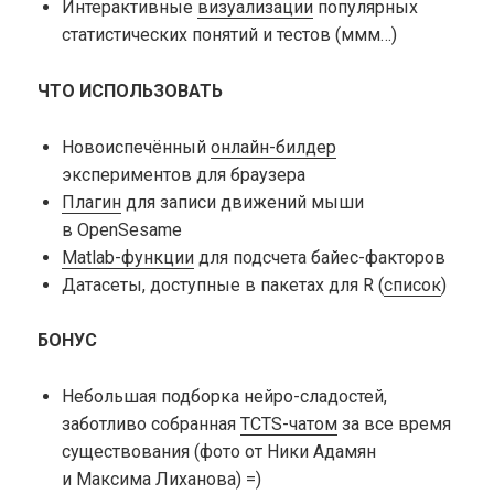
Интерактивные
визуализации
популярных
статистических понятий и тестов (ммм…)
ЧТО ИСПОЛЬЗОВАТЬ
Новоиспечённый
онлайн-билдер
экспериментов для браузера
Плагин
для записи движений мыши
в OpenSesame
Matlab-функции
для подсчета байес-факторов
Датасеты, доступные в пакетах для R (
список
)
БОНУС
Небольшая подборка нейро-сладостей,
заботливо собранная
TCTS-чатом
за все время
существования (фото от Ники Адамян
и Максима Лиханова) =)