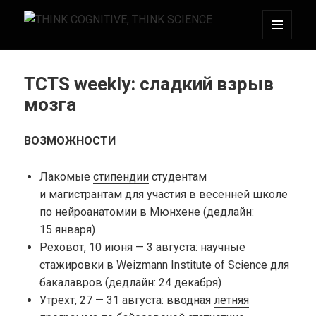
МЕНЮ
THINK COGNITIVE, THINK SCIENCE
И
ВИДЖЕТЫ
TCTS weekly: сладкий взрыв
мозга
ВОЗМОЖНОСТИ
Лакомые
стипендии
студентам
и магистрантам для участия в весенней школе
по нейроанатомии в Мюнхене (дедлайн:
15 января)
Реховот, 10 июня — 3 августа: научные
стажировки
в Weizmann Institute of Science для
бакалавров (дедлайн: 24 декабря)
Утрехт, 27 — 31 августа: вводная
летняя