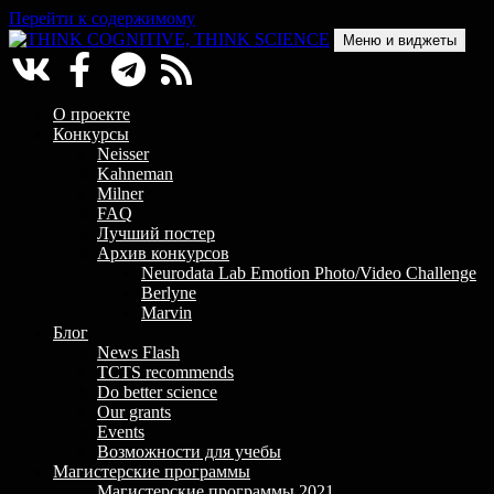
Перейти к содержимому
Меню и виджеты
THINK COGNITIVE, THINK SCIENCE
Научно-образовательный проект в сфере когнитивной науки
О проекте
Конкурсы
Neisser
Kahneman
Milner
FAQ
Лучший постер
Архив конкурсов
Neurodata Lab Emotion Photo/Video Challenge
Berlyne
Marvin
Блог
News Flash
TCTS recommends
Do better science
Our grants
Events
Возможности для учебы
Магистерские программы
Магистерские программы 2021