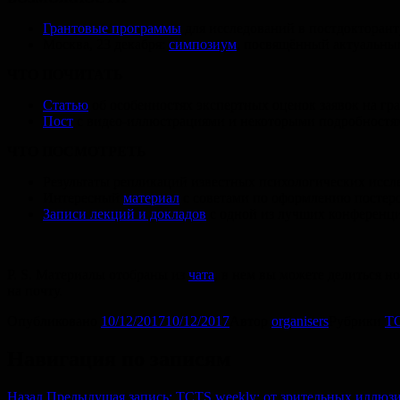
Грантовые программы
для исследований в постдокторант
Москва, 23 декабря:
симпозиум
, посвящённый актуальны
ЧТО ПОЧИТАТЬ
Статью
об особенностях экспертных оценок заявок на гр
Пост
с видео-иллюстрациями и некоторыми подробностям
ЧТО ПОСМОТРЕТЬ
Результаты репликаций известных психологических иссл
Интересный
материал
с советами по оформлению постер
Записи лекций и докладов
с одной из лучших конференц
P. S.
Материалы отобраны из
чата
, в нем вы можете делиться 
на почту.
Опубликовано
10/12/2017
10/12/2017
Автор
organisers
Рубрики
TC
Навигация по записям
Назад
Предыдущая запись:
TCTS weekly: от зрительных иллюз