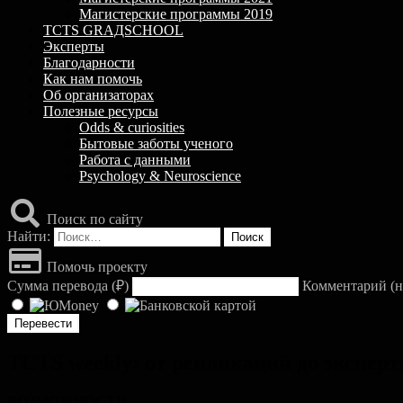
Магистерские программы 2019
TCTS GRАДSCHOOL
Эксперты
Благодарности
Как нам помочь
Об организаторах
Полезные ресурсы
Odds & curiosities
Бытовые заботы ученого
Работа с данными
Psychology & Neuroscience
Поиск по сайту
Найти:
Помочь проекту
Сумма перевода (
₽
)
Комментарий (н
TCTS weekly: от репликаций до экспер
ВОЗМОЖНОСТИ