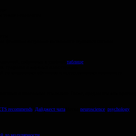
уре
м темам неврологии
анты
и феномена визуально вызванного звукового сигнала
едований, собранные в удобной
таблице
ов, графиков и научных иллюстраций
ий по машинному обучению и искусственному интеллекту
новостями и полезными ссылками! Также, предлагаем вам присое
TS recommends
,
Дайджест чата
Метки
neuroscience
,
psychology
ий до модулярности