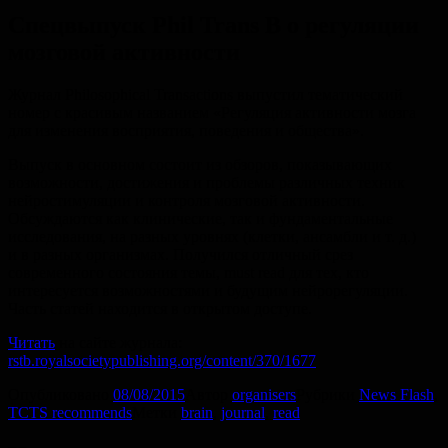
Спецвыпуск Phil Trans B о регуляции
мозговой активности
Журнал Philosophical Transactions выпустил тематический
номер с красивым названием «Регуляция активности мозга
для изменения восприятия, поведения и общества».
Выпуск в основном состоит из обзоров, показывающих
возможности, достижения и проблемы различных техник
нейростимуляции и контроля мозговой активности.
Обсуждаются как клинические, так и фундаментальные
исследования, на разных уровнях (клетки, ансамбли
и т. д.
)
и в разных организмах. Получился отличный срез
современного состояния темы, must read для тех, кто
интересуется возможностями и будущим нейрорегуляции.
Часть статей находится в открытом доступе.
Читать
на сайте журнала:
rstb.royalsocietypublishing.org/content/370/1677
Опубликовано
08/08/2015
Автор
organisers
Рубрики
News Flash
,
TCTS recommends
Метки
brain
,
journal
,
read