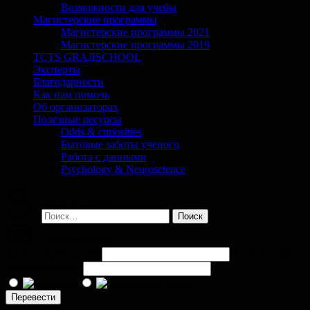
Возможности для учебы
Магистерские программы
Магистерские программы 2021
Магистерские программы 2019
TCTS GRАДSCHOOL
Эксперты
Благодарности
Как нам помочь
Об организаторах
Полезные ресурсы
Odds & curiosities
Бытовые заботы ученого
Работа с данными
Psychology & Neuroscience
Поиск по сайту
Найти:
Помочь проекту
Сумма перевода (
₽
)
Комментарий
(необязательно)