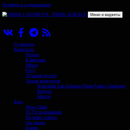
Перейти к содержимому
Меню и виджеты
THINK COGNITIVE, THINK SCIENCE
Научно-образовательный проект в сфере когнитивной науки
О проекте
Конкурсы
Neisser
Kahneman
Milner
FAQ
Лучший постер
Архив конкурсов
Neurodata Lab Emotion Photo/Video Challenge
Berlyne
Marvin
Блог
News Flash
TCTS recommends
Do better science
Our grants
Events