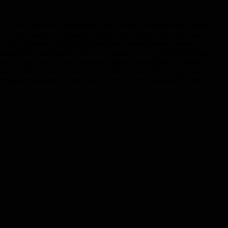
te -- это простое приложение для чтения электронных книг,
иг, в том числе и большое количество научно-популярных
и от редакции. В подборку попали самые разные книги,
ешений в неопределенности» Тверски et al.), до популярных
льку не все интересные научные факты одинаково полезны
ах. В общем, получился неплохой на наш взгляд список,
о будем обновлять подборку по мере поступления в Bookmate