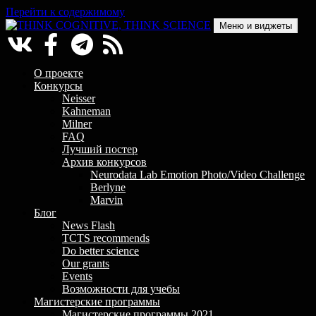
Перейти к содержимому
Меню и виджеты
THINK COGNITIVE, THINK SCIENCE
Научно-образовательный проект в сфере когнитивной науки
О проекте
Конкурсы
Neisser
Kahneman
Milner
FAQ
Лучший постер
Архив конкурсов
Neurodata Lab Emotion Photo/Video Challenge
Berlyne
Marvin
Блог
News Flash
TCTS recommends
Do better science
Our grants
Events
Возможности для учебы
Магистерские программы
Магистерские программы 2021