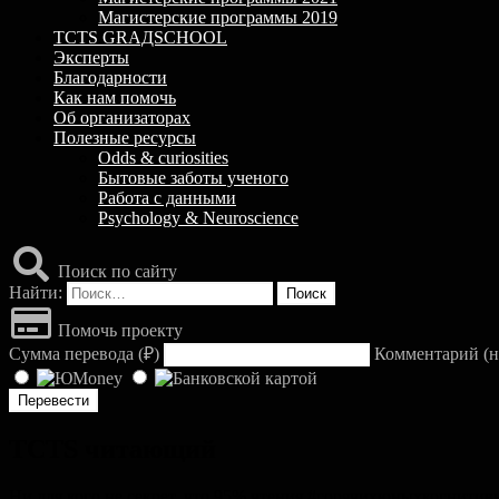
Магистерские программы 2019
TCTS GRАДSCHOOL
Эксперты
Благодарности
Как нам помочь
Об организаторах
Полезные ресурсы
Odds & curiosities
Бытовые заботы ученого
Работа с данными
Psychology & Neuroscience
Поиск по сайту
Найти:
Помочь проекту
Сумма перевода (
₽
)
Комментарий (н
TCTS читающий
Ни для кого не секрет, что 95% чтения #горячихюныхкогнитивны