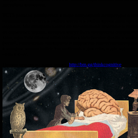
достойны внимания.
TCTS решили разобраться в мире популярной литературы о моз
позволяющее читать в любом месте и в любое время даже при о
изданий. Мы отобрали книги по когнитивной тематике и собр
от серьезных трудов, которые могут быть интересны специалист
книг, простым языком объясняющих интересные факты о мозге 
(читай, независимо проверены и корректно проинтерпретирован
в котором можно найти что почитать и для себя, и для задающ
новых книг.
Прямая ссылка на нашу полку:
http://bm.gg/thinkcognitive