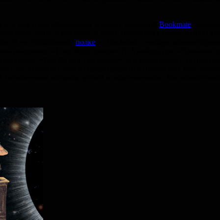
ге, и для этого объединили усилия с командой
Bookmate
. Bookma
тсутствии сети, и имеющее в своей библиотеке более 500 000 кн
али их на специальной
полке
на Bookmate, снабдив комментариям
ам (например, «Глаз, мозг, зрение» Д. Хьюбела или «Принятие р
(например, «Кто бы мог подумать!» Аси Казанцевой). Но поско
ы), мы старались честно предупредить об известных нам ловушк
их бесконечные вопросы друзей и родственников. Мы обязательн