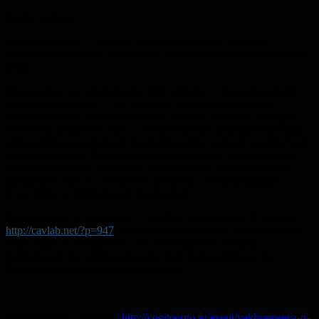
Анонс лекции
Движения глаз — важная, если не ключевая, функция
зрительной системы в процессе восприятия окружающего нас
мира.
Механизмы, регулирующие этот процесс, и роль движений
глаз в восприятии — эти вопросы издавна привлекают
исследователей разных областей знаний. Развитие методов
изучения движений глаз — от контактных к бесконтактным,
определяли направление исследований в каждый конкретный
период времени. Особое внимание в лекции уделено будет
противоречивому до наших дней вопросу о миниатюрных
движениях глаз и в частности вопросу о микросаккадах
и их связи со зрительным вниманием.
Изображение в заголовке — с сайта лаборатории П. Кавана
http://cavlab.net/?p=947
, из статьи Martin Rolffs «Microsaccades:
Small steps on a long way». На нем показана история
публикаций по микросаккадам. Чем толще регион, тем
больше цитировалась данная статья.
Информация о лекции:
http://cogitoergo.ru/event/vakhrameeva-o-