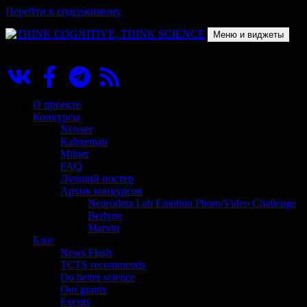
Перейти к содержимому
Меню и виджеты
THINK COGNITIVE, THINK SCIENCE
Научно-образовательный проект в сфере когнитивной науки
О проекте
Конкурсы
Neisser
Kahneman
Milner
FAQ
Лучший постер
Архив конкурсов
Neurodata Lab Emotion Photo/Video Challenge
Berlyne
Marvin
Блог
News Flash
TCTS recommends
Do better science
Our grants
Events