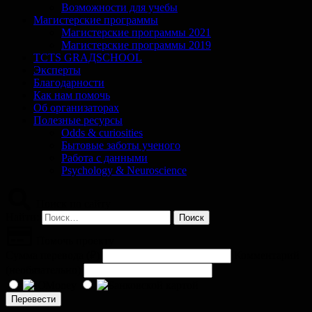
Возможности для учебы
Магистерские программы
Магистерские программы 2021
Магистерские программы 2019
TCTS GRАДSCHOOL
Эксперты
Благодарности
Как нам помочь
Об организаторах
Полезные ресурсы
Odds & curiosities
Бытовые заботы ученого
Работа с данными
Psychology & Neuroscience
Поиск по сайту
Найти:
Помочь проекту
Сумма перевода (
₽
)
Комментарий
(необязательно)