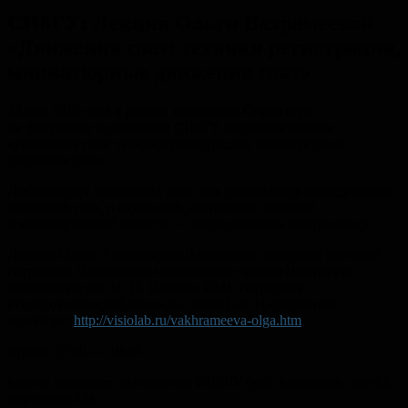
СПбГУ: Лекция Ольги Вахрамеевой
«Движения глаз: техники регистрации,
миниатюрные движения глаз»
23 мая 2014 года в рамках семинаров Cogito ergo …
на факультете психологии СПбГУ состоится лекция
«Движения глаз: техники регистрации, миниатюрные
движения глаз».
Лекция будет посвящена тому, как развивались исследования
движений глаз, и отдельной достаточно сложной
и малоизученной области — исследованиям микросаккад.
Лектор: Ольга Анатольевна Вахрамеева, младший научный
сотрудник Лаборатории физиологии зрения Института
физиологии им. И. П. Павлова РАН, сотрудник
исследовательской команды OkazoLab. Информация
о лекторе:
http://visiolab.ru/vakhrameeva-olga.htm
Время: 17:00 — 18:45
Место: факультет психологии СПбГУ (наб. Макарова, дом 6),
аудитория 324.