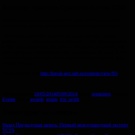
Конкурс грантов Правительства СПб
#горячиеюныекогнитивные! Есть шанс потренироваться
в написании заявок на гранты и немного подзаработать!
Правительство СПб объявило конкурс грантов. Объем
заявки — 5−7 страниц, размер премии — 20k для студентов
и 50k для аспирантов. Дедлайн — 9го июня, но учтите, что
вам еще нужно получить печать организации. В СПбГУ это
делается через научный отдел, поэтому заявка должна быть
готова заранее.
Подробности тут:
http://knvsh.gov.spb.ru/contests/view/95/
Опубликовано
18/05/2014
05/09/2014
Автор
organisers
Рубрики
Events
Метки
awards
,
grants
,
tcts_profit
Навигация по записям
Назад
Предыдущая запись:
Первый международный эксперт
TCTS