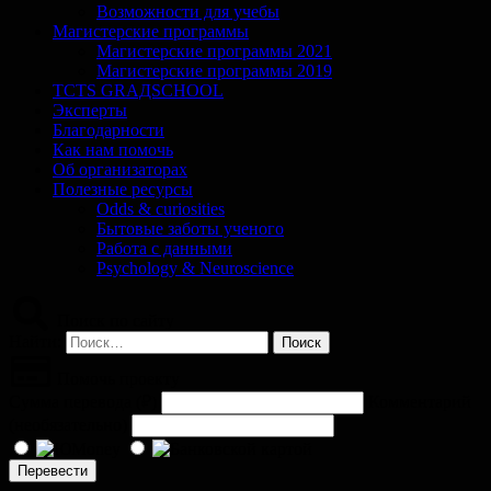
Возможности для учебы
Магистерские программы
Магистерские программы 2021
Магистерские программы 2019
TCTS GRАДSCHOOL
Эксперты
Благодарности
Как нам помочь
Об организаторах
Полезные ресурсы
Odds & curiosities
Бытовые заботы ученого
Работа с данными
Psychology & Neuroscience
Поиск по сайту
Найти:
Помочь проекту
Сумма перевода (
₽
)
Комментарий
(необязательно)