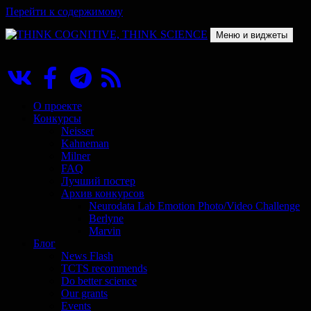
Перейти к содержимому
Меню и виджеты
THINK COGNITIVE, THINK SCIENCE
Научно-образовательный проект в сфере когнитивной науки
О проекте
Конкурсы
Neisser
Kahneman
Milner
FAQ
Лучший постер
Архив конкурсов
Neurodata Lab Emotion Photo/Video Challenge
Berlyne
Marvin
Блог
News Flash
TCTS recommends
Do better science
Our grants
Events