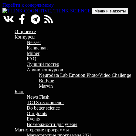
Перейти к содержимому
Меню и виджеты
THINK COGNITIVE, THINK SCIENCE
Научно-образовательный проект в сфере когнитивной науки
О проекте
Конкурсы
Neisser
Kahneman
Milner
FAQ
Лучший постер
Архив конкурсов
Neurodata Lab Emotion Photo/Video Challenge
Berlyne
Marvin
Блог
News Flash
TCTS recommends
Do better science
Our grants
Events
Возможности для учебы
Магистерские программы
Магистерские программы 2021