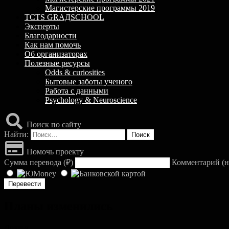
Магистерские программы 2019
TCTS GRАДSCHOOL
Эксперты
Благодарности
Как нам помочь
Об организаторах
Полезные ресурсы
Odds & curiosities
Бытовые заботы ученого
Работа с данными
Psychology & Neuroscience
Поиск по сайту
Найти:
Помочь проекту
Сумма перевода (
₽
)
Комментарий (н
Планы изменились
Друзья,