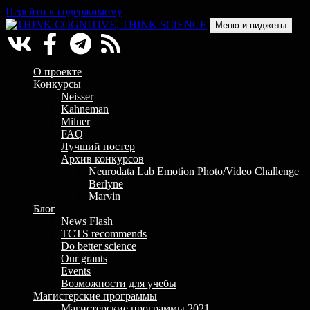
Перейти к содержимому
Меню и виджеты
THINK COGNITIVE, THINK SCIENCE
Научно-образовательный проект в сфере когнитивной науки
О проекте
Конкурсы
Neisser
Kahneman
Milner
FAQ
Лучший постер
Архив конкурсов
Neurodata Lab Emotion Photo/Video Challenge
Berlyne
Marvin
Блог
News Flash
TCTS recommends
Do better science
Our grants
Events
Возможности для учебы
Магистерские программы
Магистерские программы 2021