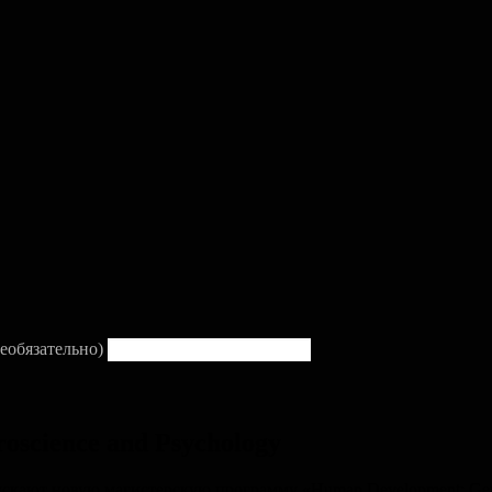
еобязательно)
oscience and Psychology
скают новую магистерскую программу «Human Development: Genet