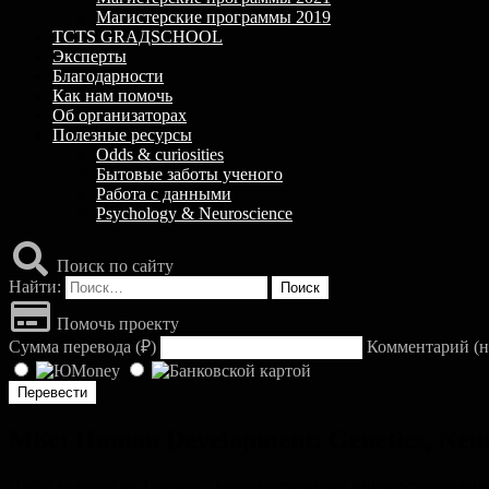
Магистерские программы 2019
TCTS GRАДSCHOOL
Эксперты
Благодарности
Как нам помочь
Об организаторах
Полезные ресурсы
Odds & curiosities
Бытовые заботы ученого
Работа с данными
Psychology & Neuroscience
Поиск по сайту
Найти:
Помочь проекту
Сумма перевода (
₽
)
Комментарий (н
MSc: Human Development: Genetics, Neur
Наши коллеги из Томского государственного университета запу