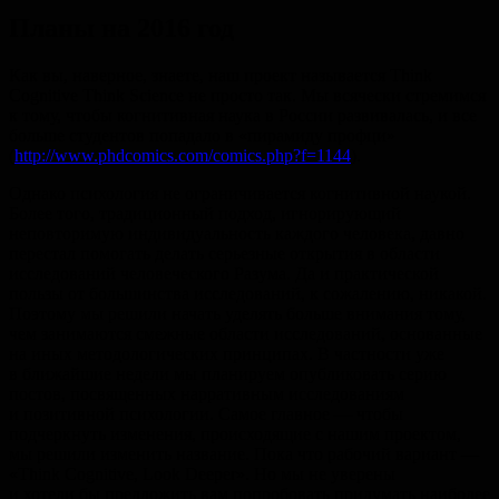
Планы на 2016 год
Как вы, наверное, знаете, наш проект называется Think
Cognitive Think Science не просто так. Мы всячески стремимся
к тому, чтобы когнитивная наука в России развивалась, и все
больше студентов попадало в «пирамиду профци»
(
http://www.phdcomics.com/comics.php?f=1144
).
Однако психология не ограничивается когнитивной наукой.
Более того, традиционный подход, игнорирующий
неповторимую индивидуальность каждого человека, давно
перестал помогать делать серьезные открытия в области
исследований человеческого Разума. Да и практической
пользы от большинства исследований, к сожалению, никакой.
Поэтому мы решили начать уделять больше внимания тому,
чем занимаются смежные области исследований, основанные
на иных методологических принципах. В частности уже
в ближайшие недели мы планируем опубликовать серию
постов, посвященных нарративным исследованиям
и позитивной психологии. Самое главное — чтобы
подчеркнуть изменения, происходящие с нашим проектом,
мы решили изменить название. Пока что рабочий вариант —
«Think Cognitive, Look Deeper». Но мы не уверены
и хотели бы предложить вам попробовать придумать наиболее