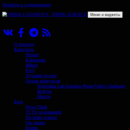
Перейти к содержимому
Меню и виджеты
THINK COGNITIVE, THINK SCIENCE
Научно-образовательный проект в сфере когнитивной науки
О проекте
Конкурсы
Neisser
Kahneman
Milner
FAQ
Лучший постер
Архив конкурсов
Neurodata Lab Emotion Photo/Video Challenge
Berlyne
Marvin
Блог
News Flash
TCTS recommends
Do better science
Our grants
Events