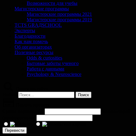
Возможности для учебы
Магистерские программы
Магистерские программы 2021
Магистерские программы 2019
TCTS GRАДSCHOOL
Эксперты
Благодарности
Как нам помочь
Об организаторах
Полезные ресурсы
Odds & curiosities
Бытовые заботы ученого
Работа с данными
Psychology & Neuroscience
Поиск по сайту
Найти:
Помочь проекту
Сумма перевода (
₽
)
Комментарий
(необязательно)