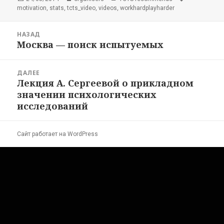
,
,
,
,
motivation
stats
tcts_video
videos
workhardplayharder
Навигация
НАЗАД
по
Москва — поиск испытуемых
Предыдущая
записям
запись:
ДАЛЕЕ
Лекция А. Сергеевой о прикладном
Следующая
значении психологических
запись:
исследований
Сайт работает на WordPress