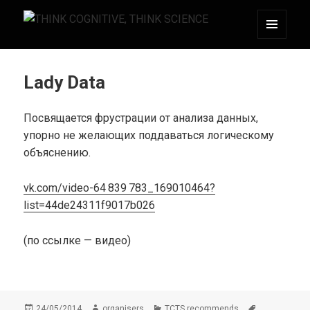
МЕНЮ
THINK COGNITIVE, THINK SCIENCE
И
ВИДЖЕТЫ
Lady Data
Посвящается фрустрации от анализа данных,
упорно не желающих поддаваться логическому
объяснению.
vk.com/video-64 839 783_169010464?
list=44de24311f9017b026
(по ссылке — видео)
Опубликовано
Автор
Рубрики
Метки
24/05/2014
organisers
TCTS recommends