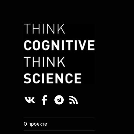
Научно-образовательный
THINK
проект в сфере когнитивной
COGNITIVE,
науки
THINK SCIENCE
О проекте