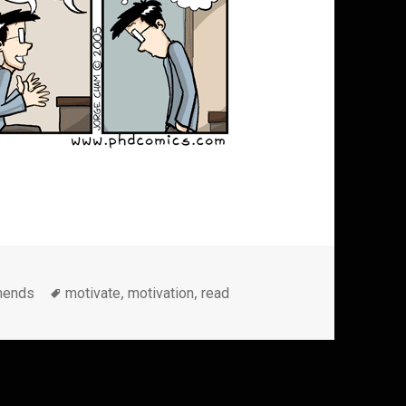
Метки
,
,
mends
motivate
motivation
read