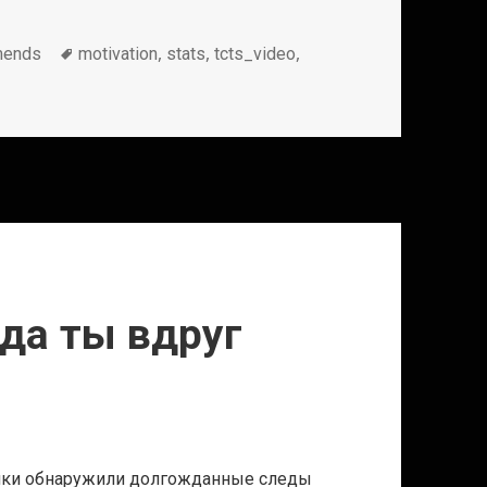
Метки
,
,
,
mends
motivation
stats
tcts_video
гда ты вдруг
изики обнаружили долгожданные следы