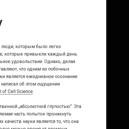
y
т люди, которым было легко
ете, которые привыкли каждый день
льное удовольствие. Однако, делая
тавляют, что одним из побочных
ки является ежедневное осознание
 написал об этом ощущении
of Cell Science
.
твенной „абсолютной глупостью“. Эта
лемая часть попыток проникнуть
 качеств науки является то, что она
полне можно время от времени