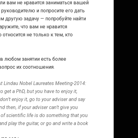
сли вам не нравится заниматься вашей
 руководителю и попросите его дать
ам другую задачу — попробуйте найти
аружите, что вам не нравится
 относится не только к тем, кто
о в любом занятии есть более
вопрос их соотношения.
. At Lindau Nobel Laureates Meeting-2014:
get a PhD, but you have to enjoy it,
don’t enjoy it, go to your adviser and say
d then, if your adviser can’t give you
f scientific life is do something that you
and play the guitar, or go and write a book