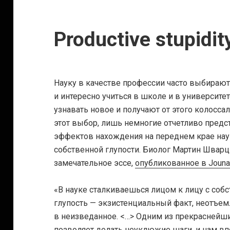
Productive stupidit
Науку в качестве профессии часто выбираю
и интересно учиться в школе и в университ
узнавать новое и получают от этого колосса
этот выбор, лишь немногие отчетливо предс
эффектов нахождения на переднем крае нау
собственной глупости. Биолог Мартин Шварц
замечательное эссе,
опубликованное в Jounal 
«В науке сталкиваешься лицом к лицу с собс
глупость — экзистенциальный факт, неотъем
в неизведанное. <…> Одним из прекраснейших
позволяет делать неуклюжие шаги, и нам в