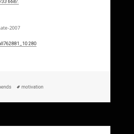
/33 668/.
eate-2007
all762881_10 280
Метки
mends
motivation