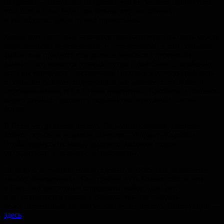
неудобно — настолько неудобно, что вы можете пропустить
этот шаг и у вас будет две разные версии данных,
и вы забудете, какая из них правильная.
Кроме того, если вам захочется проанализировать связь между
выделенными переменными и переменными в том большом
файле, вам придется еще дольше возиться с переносом
данных, что является прямым путем к ошибкам — особенно
если вы копируете и вставляете. Поэтому я советую работать
с большим файлом, содержащим все данные, скрупулезно
переименовывая его в случае изменений. Проблема «слишком
много данных» решается скрыванием ненужных частей
файла.
В Excel это делается просто. Выделите колонки, которые
хотите скрыть, и нажмите «Ячейки—Формат--Скрыть «.
Чтобы вернуть их назад, выделите колонки рядом
со скрытыми и нажмите «Отобразить».
Похожую операцию можно сделать в SPSS, она называется
«набор переменных». Она требует чуть больше шагов чем
в Excel, но достаточно определить набор один раз,
и он сохраняется вместе с файлом, так что выбрать
те же переменные заново можно очень просто. Инструкции —
здесь
.