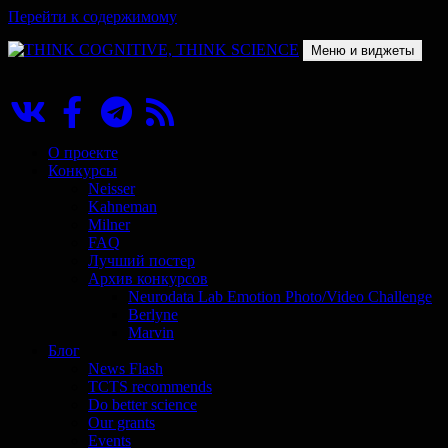
Перейти к содержимому
Меню и виджеты
THINK COGNITIVE, THINK SCIENCE
Научно-образовательный проект в сфере когнитивной науки
О проекте
Конкурсы
Neisser
Kahneman
Milner
FAQ
Лучший постер
Архив конкурсов
Neurodata Lab Emotion Photo/Video Challenge
Berlyne
Marvin
Блог
News Flash
TCTS recommends
Do better science
Our grants
Events