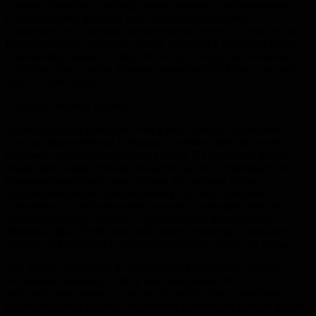
следует проверить распределение данных, и определиться
с дальнейшими шагами, если анализ предполагает
нормальность, а данные распределены иначе. Об этой часто
встречающейся ситуации можно прочесть в учебнике Филда
«Discovering Statistics Using SPSS» (да и в других учебниках
по статистике, список которых можно найти в блоге по тегу
stats — прим. пер).
8. Ведите журнал анализа.
Обычно я продумываю то, что я хочу сделать, составляю
список аналитических процедур и таблиц, которые я хочу
получить, и работаю по этому списку. На практике, работа
редко идет гладко. Можно обнаружить отсутствующий или
поврежденный файл, или понять, что данные нужно
трансформировать. Традиционно в процессе анализа
используют с"лабораторный журнал", в который заносят
соответствующие записи. Я предпочитаю использовать
обычный файл Word, который держу открытым в процессе
анализа, и в который я записываю все что делаю, по дням.
Эти записи включают в себя названия созданных файлов,
их местоположение, и что в них находится. Это
действительно важно, если вы не хотите через некоторое
время оказаться посреди огромного количества разных версий