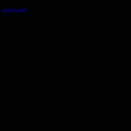
Кстати, этот сайт полон полезностей. Например, там есть
инструкция
по созданию таблиц в формате APA в SPSS.
6. Никогда не добавляйте к названию файла «final» и всегда
храните копии основных данных.
Назвать файл «финальным» очень хочется. Но у вас
обязательно окажутся файлы с названиями «final final»,
«действительно final» или «final версия 10». Для определения
наиболее свежей версии лучше использовать даты.
Совет о резервном копировании элементарен до боли, но даже
самые опытные из нас забывают это делать. Если
вы потратили на что-то несколько дней, пусть оно хранится
в безопасности, даже если компьютер сломается или его
украдут.
7. Смотрите на данные
Прежде чем хвататься за статистику, важно визуализировать
ваши данные. Это хороший способ обнаружения странностей
в вашем наборе данных, например, выходящих за ожидаемые
рамки значений. Например, если у вас есть сырые
и взвешенные значения, построив график рассеивания,
вы убедитесь, что конвертация произошла правильно. Также