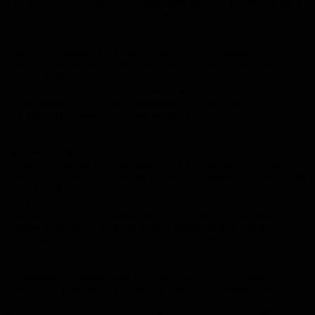
S3, S4, S5, S6, S7, S8, S9». Чтобы избежать этого, достаточно
проследить за тем, чтобы все названия были одной длины —
S01, S02
и т. д.
С другой стороны, если вы планируете использовать
автоматическую обработку данных, убедитесь в том, что для
названий файлов легко придумать цикл. Гораздо проще
попросить программу последовательно обработать файлы,
начинающиеся с S и заканчивающиеся номерами от 1 до 20,
чем вводить названия файлов вручную.
А если вам нужно проанализировать большое количество
файлов, задумайтесь о систематизации папок. Некоторые
хранят все файлы по отдельному испытуемому в отдельной
папке, а эту папку — в папке соответствующей группы — как
неудобно! Мне нравится, когда все файлы, которые должны
быть проанализированы вместе, хранятся вместе. Если
продумать систему наименования файлов, нет никакой
вероятности запутаться, где кто, и можно при анализе
добраться до одной нужной папки не прибегая к большому
количеству циклов.
2. Называйте переменные единообразно и интуитивно
понятно, так чтобы эти названия работали в любой среде.
Если вы собираетесь анализировать свои данные в SPPS,