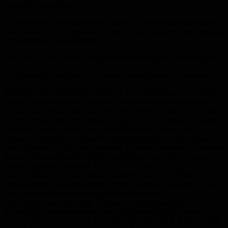
забудете практически все
• Совместное использование данных стремительно набирает
популярность — подумайте о том, чтобы хранить свои данные
в публичном репозитории.
Именно на эти основные идеи опираются сами рекомендации.
«1. Называйте файлы испытуемых однообразно и анонимно.
Большинство этических комиссий при использовании людей
в качестве испытуемых требует анонимизировать данные.
Не используйте в качестве названий файлов имена, инициалы
и даты рождения испытуемых! Обычно для названий вполне
подходят цифры. Но нужно помнить о двух вещах. Во-
первых, вам может понадобиться возможность сортировки
испытуемых по группам, поэтому к цифре удобно приставить
букву, обозначающую группу (например, для групп young-
middle aged-old подойдет Y1, Y2, … M1, M2
и т. д.
).
Но не забывайте о том, что вам скорее всего придется
столкнуться с автоматической сортировкой по алфавиту, так
что наилучшим выбором будет естественная
последовательность букв. К тому же, последовательность
из двадцати файлов может при сортировке превратиться
в «S1, S10, S11, S12, S13, S14, S15, S16, S17, S18, S19, S2, S20,