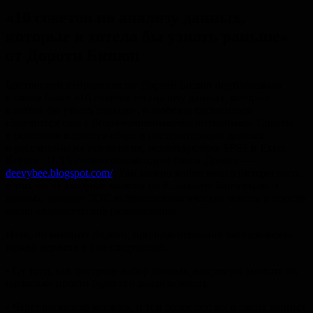
«10 советов по анализу данных,
которые я хотела бы узнать раньше»
от Дороти Бишоп
Британский нейропсихолог Дороти Бишоп опубликовала
в своем блоге «10 советов по анализу данных, которые
я хотела бы узнать раньше», и любезно согласилась
поделиться ими с #горячимиюнымикогнитивными. Советы
в основном касаются сбора и систематизации данных,
и рассчитаны на психологов, использующих SPSS и Excel.
Кстати, TCTS горячо рекомендует блоги Дороти —
deevybee.blogspot.com/
. Там можно найти много интересного,
в том числе вводные занятия по R, анализу близнецовых
данных, анализу ЭЭГ, нейропсихологические тексты и просто
около-академические размышления.
Итак, по мнению Дороти, при планировании эксперимента
нужно держать в уме следующее:
• От того, как построен набор данных, напрямую зависит то,
насколько просто будет его анализировать
• Через несколько месяцев, и тем более лет, вы о своих данных