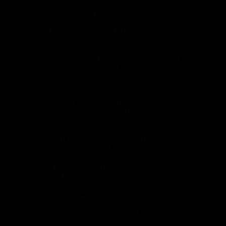
10. Проверьте весь анализ перед публикацией.
Очень важно проверить все шаги прежде чем сдать работу.
Всегда проверяйте, все ли таблицы и цифры вы можете
воспроизвести. Удивительно, насколько часто, делая анализ
второй раз, получаешь другие результаты! Иногда кажется, что
это какой-то злой дух вселился в компьютер и дразнится.
Даже если различия небольшие, они все равно вызывают
беспокойство. В моем опыте, такие вещи часто происходят из-
за того, что забываешь выделить нужную группу испытуемых
(если есть критерии исключения). Или код отсутствия данных
по ошибке был включен в данные. При плохом развитии
событий, вы могли скопировать и вставить что-то в файл,
забыв о том, что данные были определенным образом
отсортированы. И иногда (лишь иногда), эти ошибки
распространяются и на файл в Excel и на файл в SPSS.
Полезно хранить данные в обоих форматах, чтобы в таких
случаях иметь возможность грубо сравнить, например,
средние. И здесь вы оцените скрипты SPSS. Со скриптом
гораздо проще провести анализ заново. Более того, при
финальной проверке, можно подписать, какая таблица
в статье к какому фрагменту кода относится, и таким образом
всегда иметь возможность вернуться и перепроверить
результаты."