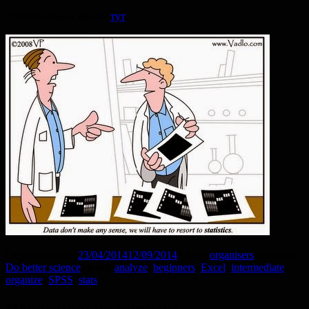
Оригинальная запись
тут
.
Опубликовано
23/04/2014
12/09/2014
Автор
organisers
Рубрики
Do better science
Метки
analyze
,
beginners
,
Excel
,
intermediate
,
organize
,
SPSS
,
stats
Навигация по записям