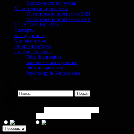
Возможности для учебы
Магистерские программы
Магистерские программы 2021
Магистерские программы 2019
TCTS GRАДSCHOOL
Эксперты
Благодарности
Как нам помочь
Об организаторах
Полезные ресурсы
Odds & curiosities
Бытовые заботы ученого
Работа с данными
Psychology & Neuroscience
Поиск по сайту
Найти:
Помочь проекту
Сумма перевода (
₽
)
Комментарий
(необязательно)