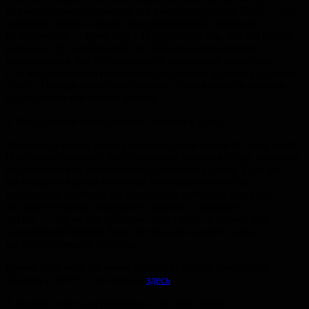
назовите свои переменные так как этого требует SPSS — без
пробелов, цифр в начале или запрещенных символов
(и латиницей — прим.пер.). Подумайте о том, как вы будете
называть эту переменную при описании результатов
исследования. Часто рецензентов раздражает, когда одна
и та же переменная называется по-разному в разных разделах
текста. Гораздо правильнее начать с того названия, которое
продержится как можно дольше.
3. Используйте закрепленные области в Excel
Это очень просто, но на удивление мало людей об этом знает.
При прокручивании файла вниз или вправо в Excel, название
переменной или наблюдения скрывается с листа. Если же
вы наведете курсор на ячейку непосредственно под
названиями переменных и справа от названий строк (т.е.
на первую ячейку собственно данных, и выберете
«окно"→"закрепить области», и столбцы, и строки над
выделенной ячейкой будут оставаться на месте, когда
вы прокручиваете таблицы.
Кроме того, есть (не очень удобный) способ заморозить
области в SPSS — он описан
здесь
.
4. Ведите список переменных с их описанием.