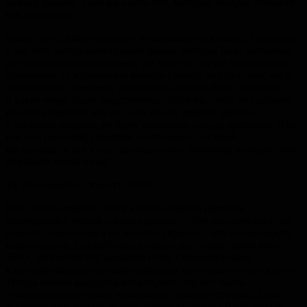
разных файлов, пытаясь найти тот, который вы едва помните
как создавали.
Кроме того, я веду записи о возникших проблемах. Например,
у вас есть экспериментальная задача, которая была несколько
раз проведена неправильно, так что эти случаи нужно будет
исключить. В журнале вы можете сделать запись о том, когда
ошибка была замечена, какая часть данных была затронута,
и какие меры были предприняты. Если вы этого не сделаете,
вполне возможно что вы, или кто-то другой, работая
с данными позднее, не будет понимать, откуда проблема. Или,
как это, пожалуй, слишком часто бывает со мной,
вы проведете все утро, пытаясь найти проблему, которую уже
находили месяц назад.
10. Используйте скрипты SPSS
При использовании SPSS нужно хранить скрипты
проведенных тестов и манипуляций — это касается всех нас.
Даже если вы ничего не знаете о скриптах, это очень просто
начать делать. Сделайте все нужные настройки через меню
SPSS, но вместо OK нажмите Paste. Откроется окно,
в котором выбранные вами команды записаны в виде скрипта.
Теперь можно выделить весь скрипт или его часть,
и запустить его, нажав на большую зеленую стрелку. Если
вы проведете другой анализ, и снова нажмете Paste, новые