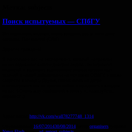
Метка:
subjects
Поиск испытуемых — СПбГУ
Исследование, видимо, очень вредное, раз за него дают
шоколад. Приходите! (СПб)
Дорогие граждане!
Я приглашаю вас на эксперимент, который направлен
на исследование вашего доверия людям. Эксперимент
недолгий и включает выполнение разных интересных
заданий в нашей лаборатории на психфаке СПбГУ, а также
сладости в конце :) Друзья, сейчас июль на дворе
и испытуемых так не просто найти, я нуждаюсь в каждом
из вас :) Очень жду сообщений в личку, и, пожалуйста,
перепост :)
Адрес поста:
http://vk.com/wall78277748_1314
Опубликовано
16/07/2014
30/08/2014
Автор
organisers
Рубрики
News Flash
Метки
ad
,
repost
,
subjects