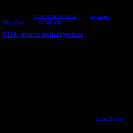
Опубликовано
23/05/2014
05/09/2014
Автор
organisers
Рубрики
News Flash
Метки
ad
,
subjects
СПб: поиск испытуемых
Друзья, приглашаем вас поучаствовать в эксперименте!
КТО нам нужен: люди, которые способны различать цвета.
ЧТО мы изучаем: взаимодействие различных сфер психики —
подробнее расскажем после прохождения ;)
КАК мы это делаем: вам нужно будет искать цветных
монстров среди других цветных монстров.
ГДЕ: на факультете психологии СПбГУ (наб. Макарова, д.6),
в аудитории № 7.
КОГДА: мы проводим эксперименты с понедельника
по пятницу, чтобы обговорить время пишите
Алёне Беглер
.
________________