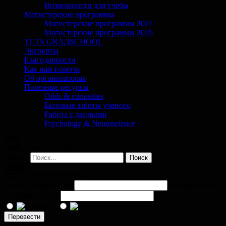
Возможности для учебы
Магистерские программы
Магистерские программы 2021
Магистерские программы 2019
TCTS GRАДSCHOOL
Эксперты
Благодарности
Как нам помочь
Об организаторах
Полезные ресурсы
Odds & curiosities
Бытовые заботы ученого
Работа с данными
Psychology & Neuroscience
Поиск по сайту
Найти:
Помочь проекту
Сумма перевода (
₽
)
Комментарий
(необязательно)