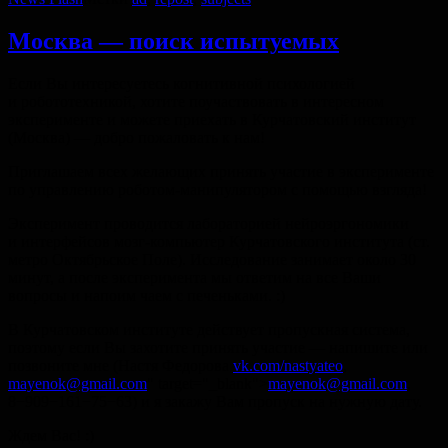
Москва — поиск испытуемых
Если Вы интересуетесь когнитивной психологией
и робототехникой, хотите поучаствовать в интересном
эксперименте и можете приехать в Курчатовский институт
(Москва) — добро пожаловать к нам!
Приглашаем всех желающих принять участие в эксперименте
по управлению роботом-манипулятором с помощью взгляда!
Эксперимент проводится лабораторией нейроэргономики
и интерфейсов мозг-компьютер Курчатовского института (ст.
метро Октябрьское Поле). Исследование занимает около 30
минут, а после эксперимента мы ответим на все Ваши
вопросы и напоим чаем с печеньками. :)
В Курчатовском институте действует пропускная система,
поэтому если Вы захотите принять участие — напишите или
позвоните мне (Настя Федорова
vk.com/nastyateo
,
mayenok@gmail.com
" target="_blank">
mayenok@gmail.com
,
8−909−161−75−63) и я закажу Вам пропуск на нужную дату.
Ждем Вас! :)