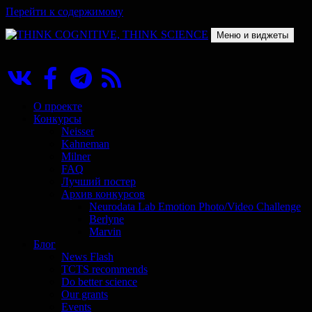
Перейти к содержимому
Меню и виджеты
THINK COGNITIVE, THINK SCIENCE
Научно-образовательный проект в сфере когнитивной науки
О проекте
Конкурсы
Neisser
Kahneman
Milner
FAQ
Лучший постер
Архив конкурсов
Neurodata Lab Emotion Photo/Video Challenge
Berlyne
Marvin
Блог
News Flash
TCTS recommends
Do better science
Our grants
Events