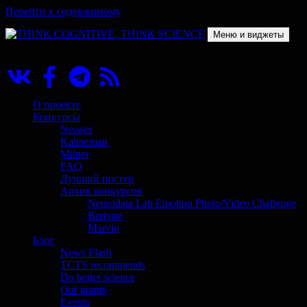
Перейти к содержимому
Меню и виджеты
THINK COGNITIVE, THINK SCIENCE
Научно-образовательный проект в сфере когнитивной науки
О проекте
Конкурсы
Neisser
Kahneman
Milner
FAQ
Лучший постер
Архив конкурсов
Neurodata Lab Emotion Photo/Video Challenge
Berlyne
Marvin
Блог
News Flash
TCTS recommends
Do better science
Our grants
Events