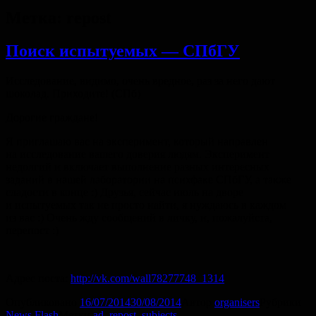
Метка:
repost
Поиск испытуемых — СПбГУ
Исследование, видимо, очень вредное, раз за него дают
шоколад. Приходите! (СПб)
Дорогие граждане!
Я приглашаю вас на эксперимент, который направлен
на исследование вашего доверия людям. Эксперимент
недолгий и включает выполнение разных интересных
заданий в нашей лаборатории на психфаке СПбГУ, а также
сладости в конце :) Друзья, сейчас июль на дворе
и испытуемых так не просто найти, я нуждаюсь в каждом
из вас :) Очень жду сообщений в личку, и, пожалуйста,
перепост :)
Адрес поста:
http://vk.com/wall78277748_1314
Опубликовано
16/07/2014
30/08/2014
Автор
organisers
Рубрики
News Flash
Метки
ad
,
repost
,
subjects