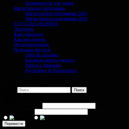
Возможности для учебы
Магистерские программы
Магистерские программы 2021
Магистерские программы 2019
TCTS GRАДSCHOOL
Эксперты
Благодарности
Как нам помочь
Об организаторах
Полезные ресурсы
Odds & curiosities
Бытовые заботы ученого
Работа с данными
Psychology & Neuroscience
Поиск по сайту
Найти:
Помочь проекту
Сумма перевода (
₽
)
Комментарий
(необязательно)