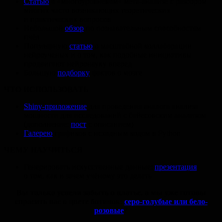
Статью
о «многоуровневом» мета-анализе с разбором
многих часто возникающих теоретических
и практических вопросов
Небольшой
обзор
по познавательным способностям
пчёл
Популярную
статью
о масштабной коллаборации
нейроученых и о том, как подобные инициативы
продвигают нейронауку вперед
Большую
подборку
фактов о мозге
ЧТО ИСПОЛЬЗОВАТЬ
Shiny-приложение
для проведения аналога анализа
мощности для исследований с байесовским анализом
(дополнение:
пост
с описанием
)
Галерею
графиков с исходным кодом в Python
ЧЕМУ НАУЧИТЬСЯ
Генерировать искусственные данные:
презентация
о том, как и зачем учёному это делать
Вы только успели забыть о платье, а мы уже готовы
спросить вас о цвете ботинок:
серо-голубые или бело-
розовые
?