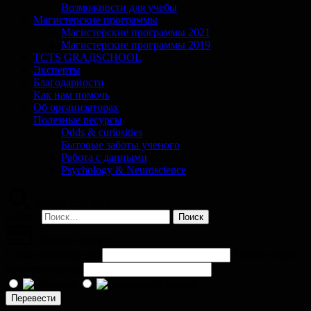
Возможности для учебы
Магистерские программы
Магистерские программы 2021
Магистерские программы 2019
TCTS GRАДSCHOOL
Эксперты
Благодарности
Как нам помочь
Об организаторах
Полезные ресурсы
Odds & curiosities
Бытовые заботы ученого
Работа с данными
Psychology & Neuroscience
Поиск по сайту
Найти:
Помочь проекту
Сумма перевода (
₽
)
Комментарий
(необязательно)