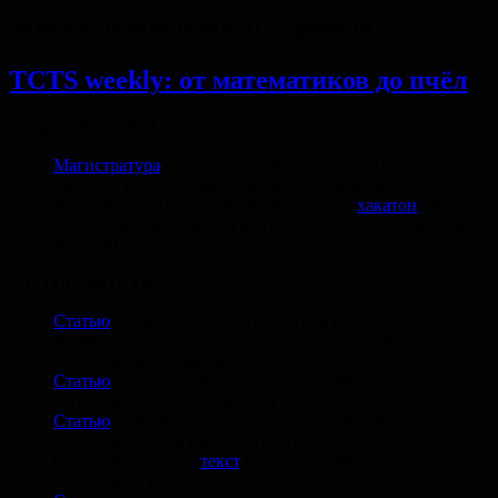
Метка:
mathematical cognition
TCTS weekly: от математиков до пчёл
ВОЗМОЖНОСТИ
Магистратура
по когнитивной науке в École Normale
Supériere со стипендией
(дедлайн: 9 ноября)
Варшава, 17−19 ноября: нейронаучный
хакатон
для
студентов и аспирантов (регистрация открыта до конца
октября)
ЧТО ПОЧИТАТЬ
Статью
о роли визуального опыта в развитии
математического мышления с эксклюзивной выборкой
из слепых математиков
Статью
о возможности онлайн-проведения
когнитивных экспериментов на детях
Статью
о нейрофизиологических коррелятах
эксплицитного и имплицитного научения
Обнадёживающий
текст
о вопросе возраста в академии:
«никогда не поздно»