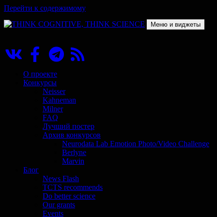
Перейти к содержимому
Меню и виджеты
THINK COGNITIVE, THINK SCIENCE
Научно-образовательный проект в сфере когнитивной науки
О проекте
Конкурсы
Neisser
Kahneman
Milner
FAQ
Лучший постер
Архив конкурсов
Neurodata Lab Emotion Photo/Video Challenge
Berlyne
Marvin
Блог
News Flash
TCTS recommends
Do better science
Our grants
Events