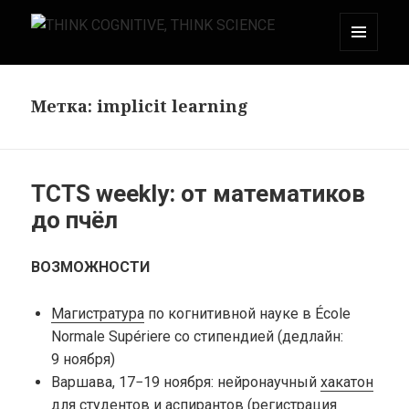
МЕНЮ
THINK COGNITIVE, THINK SCIENCE
И
ВИДЖЕТЫ
Метка:
implicit learning
TCTS weekly: от математиков
до пчёл
ВОЗМОЖНОСТИ
Магистратура
по когнитивной науке в École
Normale Supériere со стипендией
(дедлайн:
9 ноября)
Варшава, 17−19 ноября: нейронаучный
хакатон
для студентов и аспирантов (регистрация